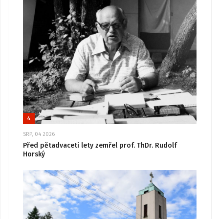
4
SRP, 04 2026
Před pětadvaceti lety zemřel prof. ThDr. Rudolf
Horský