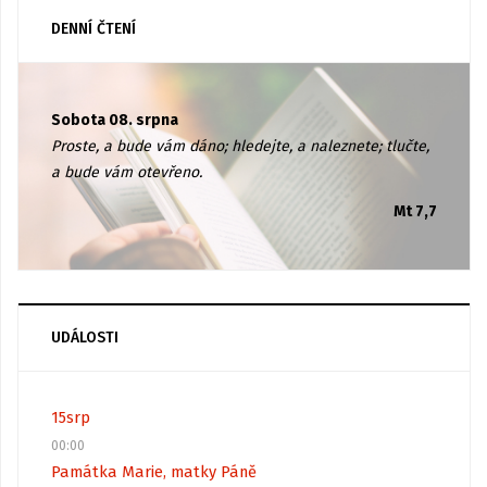
DENNÍ ČTENÍ
Sobota 08. srpna
Proste, a bude vám dáno; hledejte, a naleznete; tlučte,
a bude vám otevřeno.
Mt 7,7
UDÁLOSTI
15
srp
00:00
Památka Marie, matky Páně