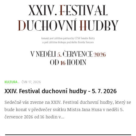
KULTURA
ČVN 17, 2026
XXI​V. Festival duchovní hudby - 5. 7. 2026
Sedečně vás zveme na XXI​V. Festival duchovní hudby, který se
bude konat v předvečer svátku Mistra Jana Husa v ​neděli 5.
července 202​6 od 16 hodin v...