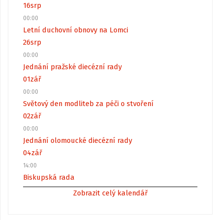
16
srp
00:00
Letní duchovní obnovy na Lomci
26
srp
00:00
Jednání pražské diecézní rady
01
zář
00:00
Světový den modliteb za péči o stvoření
02
zář
00:00
Jednání olomoucké diecézní rady
04
zář
14:00
Biskupská rada
Zobrazit celý kalendář