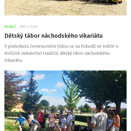
MLÁDEŽ
SRP 6, 2026
Dětský tábor náchodského vikariátu
V posledním červencovém týdnu se na Pohodlí ve Světlé u
Hořiček uskutečnil tradiční dětský tábor náchodského
vikariátu.