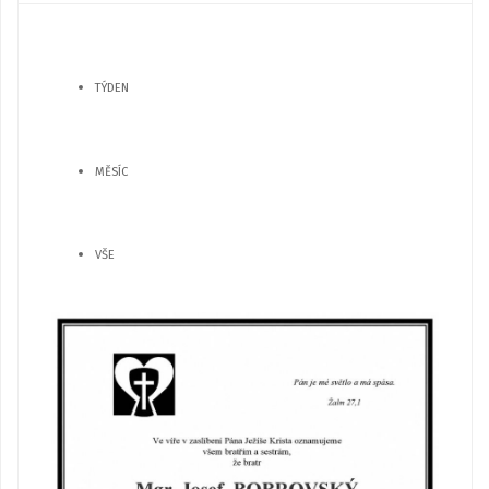
TÝDEN
MĚSÍC
VŠE