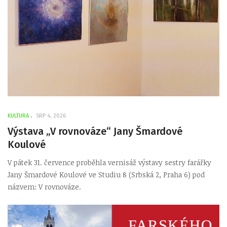
KULTURA
SRP 4, 2026
Výstava „V rovnováze“ Jany Šmardové
Koulové
V pátek 31. července proběhla vernisáž výstavy sestry farářky
Jany Šmardové Koulové ve Studiu 8 (Srbská 2, Praha 6) pod
názvem: V rovnováze.