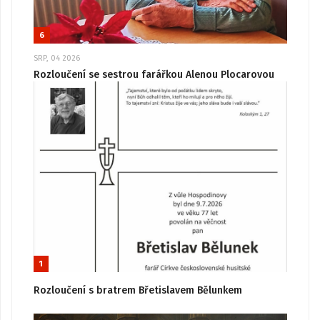
6
SRP, 04 2026
Rozloučení se sestrou farářkou Alenou Plocarovou
1
Rozloučení s bratrem Břetislavem Bělunkem