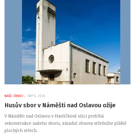
NAŠE CÍRKEV
SRP 6, 2026
Husův sbor v Náměšti nad Oslavou ožije
V Náměšti nad Oslavou v Havlíčkově ulici probíhá
rekonstrukce našeho sboru, zásadní obnova střešního pláště
plochých střech.