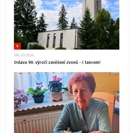
5
SRP, 03 2026
Oslava 90. výročí zavěšení zvonů - i tancem!