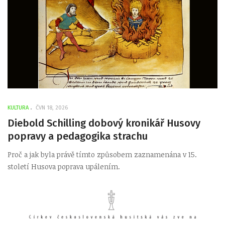
KULTURA
ČVN 18, 2026
Diebold Schilling dobový kronikář Husovy
popravy a pedagogika strachu
Proč a jak byla právě tímto způsobem zaznamenána v 15.
století Husova poprava upálením.