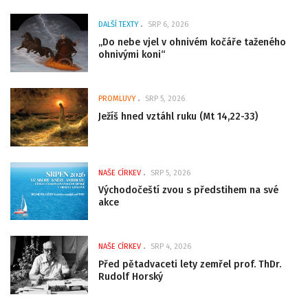
DALŠÍ TEXTY
SRP 6, 2026
„Do nebe vjel v ohnivém kočáře taženého
ohnivými koni“
PROMLUVY
SRP 5, 2026
Ježíš hned vztáhl ruku (Mt 14,22-33)
NAŠE CÍRKEV
SRP 5, 2026
Východočeští zvou s předstihem na své
akce
NAŠE CÍRKEV
SRP 4, 2026
Před pětadvaceti lety zemřel prof. ThDr.
Rudolf Horský