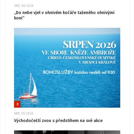
SRP, 06 2026
„Do nebe vjel v ohnivém kočáře taženého ohnivými
koni“
3
SRP, 05 2026
Východočeští zvou s předstihem na své akce