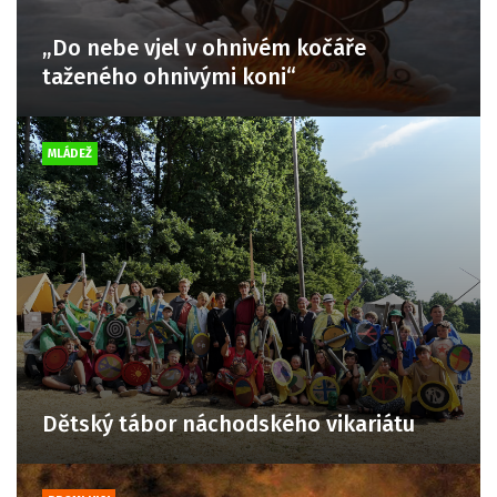
„Do nebe vjel v ohnivém kočáře
taženého ohnivými koni“
MLÁDEŽ
Dětský tábor náchodského vikariátu