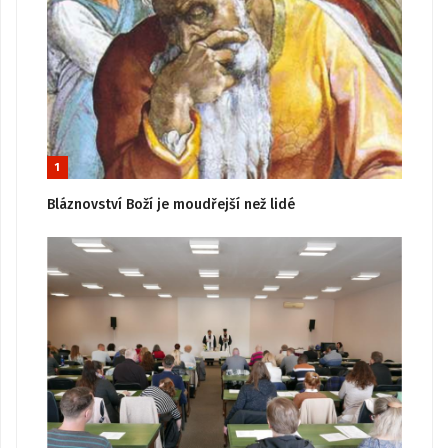
1
Bláznovství Boží je moudřejší než lidé