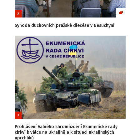
2
Synoda duchovních pražské diecéze v Nesuchyni
3
Prohlášení Valného shromáždění Ekumenické rady
církví k válce na Ukrajině a k situaci ukrajinských
uprchlíků