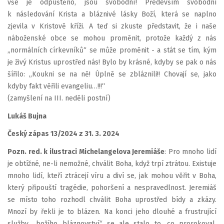
vše je odpuštěno, jsou svobodní! Především svobodní
k následování Krista a bláznivé lásky Boží, která se naplno
zjevila v Kristově kříži. A teď si zkuste představit, že i naše
náboženské obce se mohou proměnit, protože každý z nás
„normálních církevníků“ se může proměnit - a stát se tím, kým
je živý Kristus uprostřed nás! Bylo by krásné, kdyby se pak o nás
šířilo: „Koukni se na ně! Úplně se zbláznili!! Chovají se, jako
kdyby fakt věřili evangeliu…!!!“
(zamyšlení na III. neděli postní)
Lukáš Bujna
Český zápas 13/2024 z 31. 3. 2024
Pozn. red. k ilustraci Michelangelova Jeremiáše
: Pro mnoho lidí
je obtížné, ne-li nemožné, chválit Boha, když trpí ztrátou. Existuje
mnoho lidí, kteří ztrácejí víru a diví se, jak mohou věřit v Boha,
který připouští tragédie, pohoršení a nespravedlnost. Jeremiáš
se místo toho rozhodl chválit Boha uprostřed bídy a zkázy.
Mnozí by řekli je to blázen. Na konci jeho dlouhé a frustrující
služby „božího bláznovství“ se ale stalo to, co prorokoval.