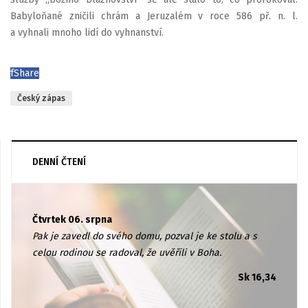
Babyloňané zničili chrám a Jeruzalém v roce 586 př. n. l.
a vyhnali mnoho lidí do vyhnanství.
f
Share
Český zápas
DENNÍ ČTENÍ
Čtvrtek 06. srpna
Pak je zavedl do svého domu, pozval je ke stolu a s
celou rodinou se radoval, že uvěřili v Boha.
Sk 16,34