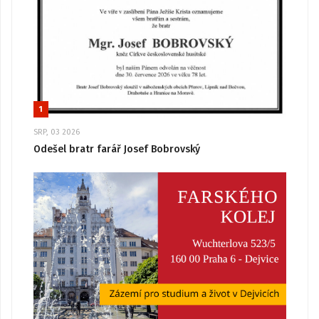
1
SRP, 03 2026
Odešel bratr farář Josef Bobrovský