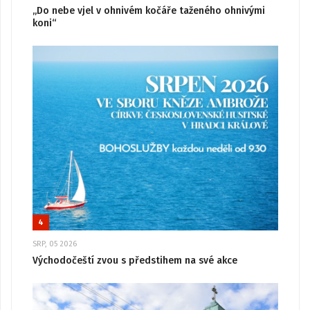
„Do nebe vjel v ohnivém kočáře taženého ohnivými
koni“
4
SRP, 05 2026
Východočeští zvou s předstihem na své akce