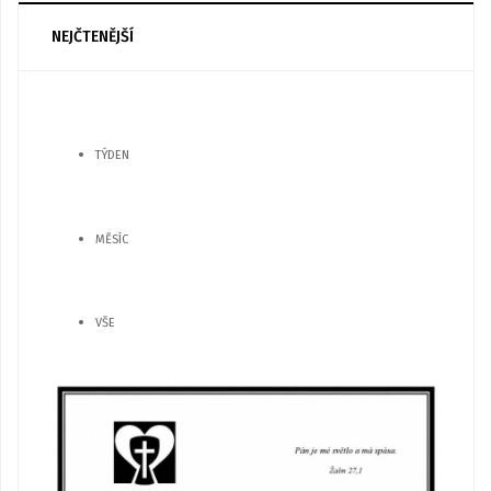
NEJČTENĚJŠÍ
TÝDEN
MĚSÍC
VŠE