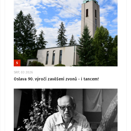
5
SRP, 03 2026
Oslava 90. výročí zavěšení zvonů - i tancem!