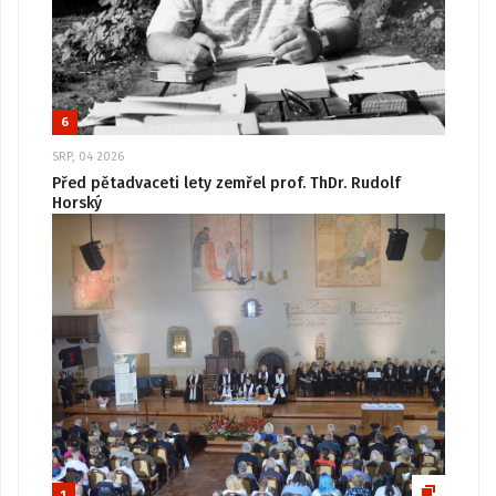
6
SRP, 04 2026
Před pětadvaceti lety zemřel prof. ThDr. Rudolf
Horský
1