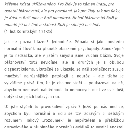
kážeme Krista ukřižovaného. Pro Židy je to kámen úrazu, pro
ostatní bláznovství, ale pro povolané, jak pro Židy, tak pro Řeky,
je Kristus Boží moc a Boží moudrost. Neboť bláznovství Boží je
moudřejší než lidé a slabost Boží je silnější než lidé
.
(1. list Korintským 1,21-25)
Jak se pozná blázen? Jednoduše. Připadá si jako poslední
normální člověk na planetě obsazené psychopaty. Samozřejmě
je to nadsázka, ale v jistém smyslu jsme všichni blázni. Svoje
bláznovství totiž nevidíme, ale u druhých je s oblibou
diagnostikujeme. Skutečně se ukazuje, že naši společnost sužuje
množství nejrůznějších patologií a neuróz - ale třeba je
vytváříme právě tím, že je chceme vidět a poukazovat na ně,
abychom nemuseli nahlédnout do nemocných míst ve své duši,
dotýkat se jejích bolavých ran.
Už jste slyšeli tu provokativní zprávu? Ježíš po nás nechce,
abychom byli normální a řídili se tzv. zdravým či selským
rozumem. Takový „rozoumek“ je nepřítelem a překážkou
opravdového a hlubinného poznání! Geniálně to vystihl apoštol