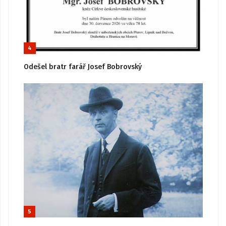
4
Odešel bratr farář Josef Bobrovský
5