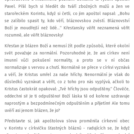
Pavel. Přál bych si hledět do tváří zbožných mužů a žen ve
starořeckém Korintu, když si četli, co jim apoštol napsal: „Bohu
se zalíbilo spasit ty, kdo věří, bláznovskou zvěstí. Bláznovství
Boží je moudřejší než lidé…“ Křesťansky věřit neznamená věřit
rozumně, ale věřit bláznovsky!
Křesťan je blázen Boží a nemusí žít podle způsobů, které okolní
svět považuje za normální. Pozoruhodné je, že ani církev není
imunní vůči pokušení normality, a proto se v ní občas
normalizuje s vervou a chutí. Normálně se přece v církvi vyznává
a věří, že Kristus umřel za naše hříchy. Nenormální je však do
důsledků vyznávat a věřit, co z toho pro nás vyplývá, ačkoli to
Kristus častokrát opakoval: „Tvé hříchy jsou odpuštěny.“ Člověče,
oddechni si! Je ti odpuštěno! Boží láska tě od kořene uzdravuje
naprostým a bezpodmínečným odpuštěním a přijetím! Ale tomu
uvěří asi jenom blázen, že jo?
Představte si, jak apoštolova slova proměnila církevní obec
v Korintu v církvičku šťastných bláznů - radujících se, že když