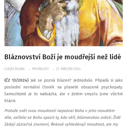
Bláznovství Boží je moudřejší než lidé
LUKÁŠ BUJNA
PROMLUVY
27. BŘEZEN 2024
(ČZ 13/2024)
Jak se pozná blázen? Jednoduše. Připadá si jako
poslední normální člověk na planetě obsazené psychopaty.
Samozřejmě je to nadsázka, ale v jistém smyslu jsme všichni
blázni.
Protože svět svou moudrostí nepoznal Boha v jeho moudrém
díle, zalíbilo se Bohu spasit ty, kdo věří, bláznovskou zvěstí. Židé
žádají zázračná znamení, Řekové vyhledávají moudrost, ale my