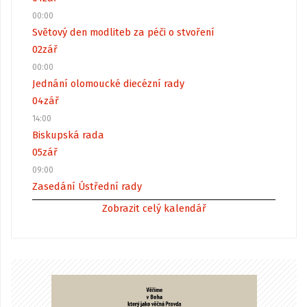
00:00
Světový den modliteb za péči o stvoření
02
zář
00:00
Jednání olomoucké diecézní rady
04
zář
14:00
Biskupská rada
05
zář
09:00
Zasedání Ústřední rady
Zobrazit celý kalendář