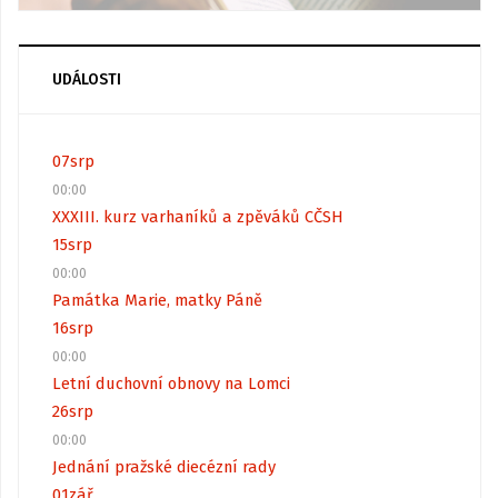
UDÁLOSTI
07
srp
00:00
XXXIII. kurz varhaníků a zpěváků CČSH
15
srp
00:00
Památka Marie, matky Páně
16
srp
00:00
Letní duchovní obnovy na Lomci
26
srp
00:00
Jednání pražské diecézní rady
01
zář