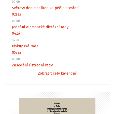
00:00
Světový den modliteb za péči o stvoření
02
zář
00:00
Jednání olomoucké diecézní rady
04
zář
14:00
Biskupská rada
05
zář
09:00
Zasedání Ústřední rady
Zobrazit celý kalendář