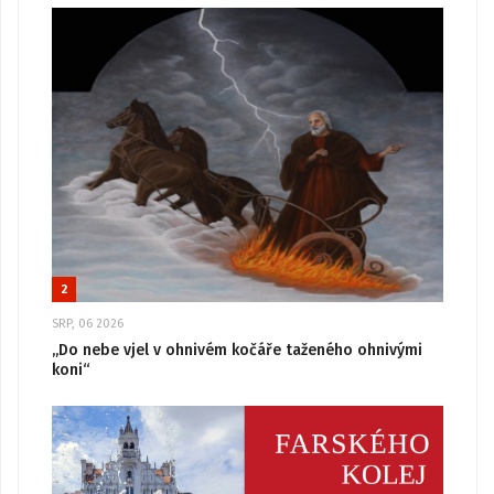
2
SRP, 06 2026
„Do nebe vjel v ohnivém kočáře taženého ohnivými
koni“