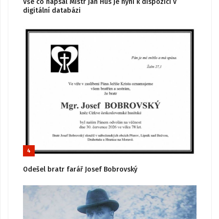
Vše co napsal Mistr Jan Hus je nyní k dispozici v
digitální databázi
4
Odešel bratr farář Josef Bobrovský