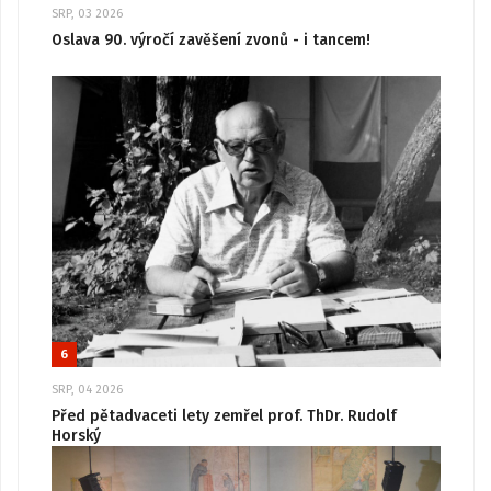
SRP, 03 2026
Oslava 90. výročí zavěšení zvonů - i tancem!
6
SRP, 04 2026
Před pětadvaceti lety zemřel prof. ThDr. Rudolf
Horský