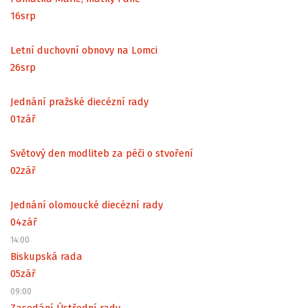
16
srp
Letní duchovní obnovy na Lomci
26
srp
Jednání pražské diecézní rady
01
zář
Světový den modliteb za péči o stvoření
02
zář
Jednání olomoucké diecézní rady
04
zář
14:00
Biskupská rada
05
zář
09:00
Zasedání Ústřední rady