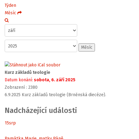
Týden
Měsíc
Měsíc
Kurz základů teologie
Datum konání:
sobota, 6. září 2025
Zobrazení
: 2380
6.9.2025 Kurz základů teologie (Brněnská diecéze).
Nadcházející události
15
srp
Památka Marie, matky Páně