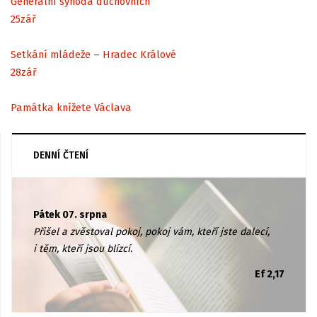
Generální synoda duchovních
25
zář
Setkání mládeže – Hradec Králové
28
zář
Památka knížete Václava
DENNÍ ČTENÍ
Pátek 07. srpna
Přišel a zvěstoval pokoj, pokoj vám, kteří jste dalecí,
i těm, kteří jsou blízcí.
Ef 2,17