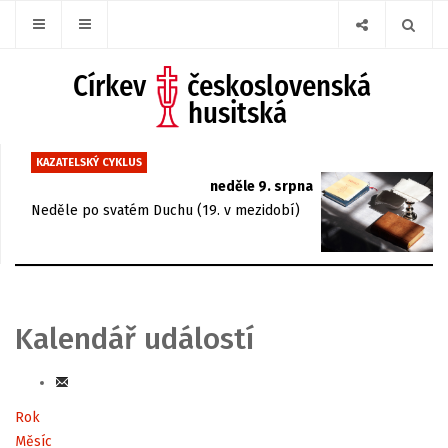
KAZATELSKÝ CYKLUS
neděle 9. srpna
Neděle po svatém Duchu (19. v mezidobí)
Kalendář událostí
Rok
Měsíc