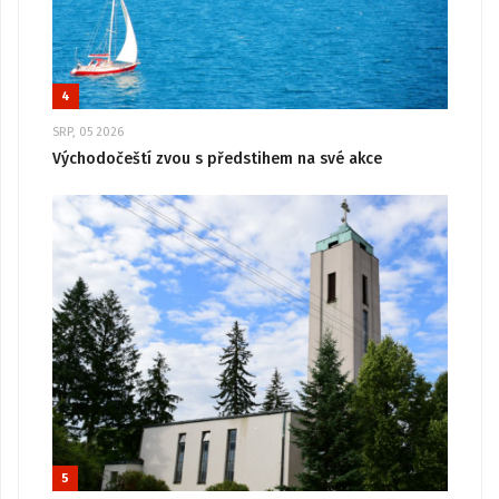
4
SRP, 05 2026
Východočeští zvou s předstihem na své akce
5