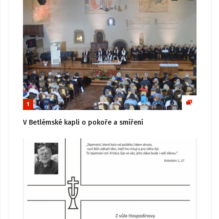
1
V Betlémské kapli o pokoře a smíření