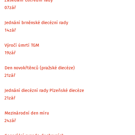
07
zář
Jednání brněnské diecézní rady
14
zář
Výročí úmrtí TGM
19
zář
Den novokřtěnců (pražské diecéze)
21
zář
Jednání diecézní rady Plzeňské diecéze
21
zář
Mezinárodní den míru
24
zář