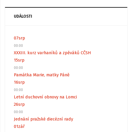
UDÁLOSTI
07
srp
00:00
XXXIII. kurz varhaníků a zpěváků CČSH
15
srp
00:00
Památka Marie, matky Páně
16
srp
00:00
Letní duchovní obnovy na Lomci
26
srp
00:00
Jednání pražské diecézní rady
01
zář