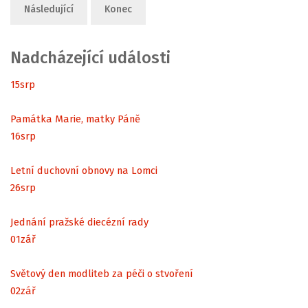
Následující
Konec
Nadcházející události
15
srp
Památka Marie, matky Páně
16
srp
Letní duchovní obnovy na Lomci
26
srp
Jednání pražské diecézní rady
01
zář
Světový den modliteb za péči o stvoření
02
zář