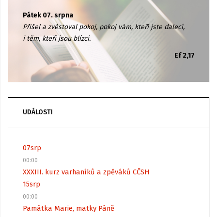
Pátek 07. srpna
Přišel a zvěstoval pokoj, pokoj vám, kteří jste dalecí,
i těm, kteří jsou blízcí.
Ef 2,17
UDÁLOSTI
07
srp
00:00
XXXIII. kurz varhaníků a zpěváků CČSH
15
srp
00:00
Památka Marie, matky Páně