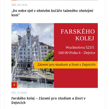
SRP, 06 2026
„Do nebe vjel v ohnivém kočáře taženého ohnivými
koni“
3
ČVC, 31 2026
Farského kolej – Zázemí pro studium a život v
Dejvicích