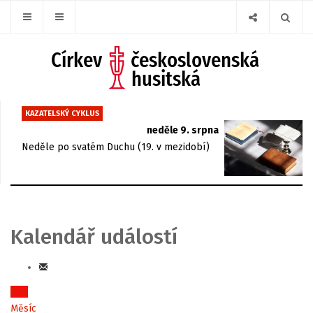
KAZATELSKÝ CYKLUS
neděle 9. srpna
Neděle po svatém Duchu (19. v mezidobí)
Kalendář událostí
Rok
Měsíc