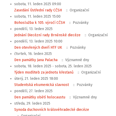
sobota, 11. leden 2025 09:00
Zasedání Ústřední rady CČSH
:: Organizační
sobota, 11. leden 2025 15:00
Bohoslužba k 105. výročí CČSH
:: Pozvánky
pondělí, 13. leden 2025
Jednání Diecézní rady Brněnské diecéze
:: Organizační
pondělí, 13. leden 2025 10:00
Den otevřených dveří HTF UK
:: Pozvánky
čtvrtek, 16. leden 2025
Den památky Jana Palacha
:: Významné dny
sobota, 18. leden 2025 - sobota, 25. leden 2025
Týden modliteb za jednotu křesťanů
:: Organizační
úterý, 21. leden 2025 18:00
Studentská ekumenická slavnost
:: Pozvánky
pondělí, 27. leden 2025
Den památky obětí holocaustu
:: Významné dny
středa, 29. leden 2025
Synoda duchovních královéhradecké diecéze
:: Organizační