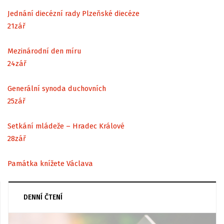
Jednání diecézní rady Plzeňské diecéze
21
zář
Mezinárodní den míru
24
zář
Generální synoda duchovních
25
zář
Setkání mládeže – Hradec Králové
28
zář
Památka knížete Václava
DENNÍ ČTENÍ