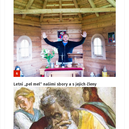
6
Letní „pel mel“ našimi sbory a s jejich členy