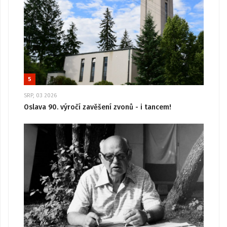
5
SRP, 03 2026
Oslava 90. výročí zavěšení zvonů - i tancem!