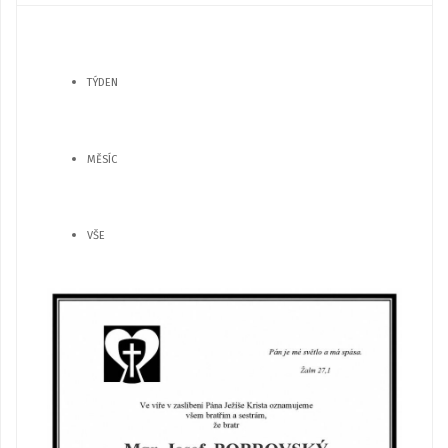
TÝDEN
MĚSÍC
VŠE