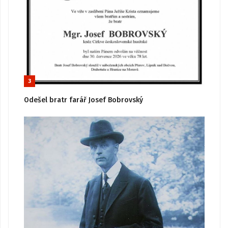
3
Odešel bratr farář Josef Bobrovský