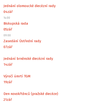
Jednání olomoucké diecézní rady
04
zář
14:00
Biskupská rada
05
zář
09:00
Zasedání Ústřední rady
07
zář
Jednání brněnské diecézní rady
14
zář
Výročí úmrtí TGM
19
zář
Den novokřtěnců (pražské diecéze)
21
zář