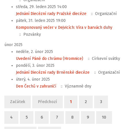
středa, 29. leden 2025 14:00
Jednání Diecézní rady Pražské diecéze
:: Organizační
pátek, 31. leden 2025 19:00
Komponovaný večer v Dejvicích: Víra v barvách duhy
:: Pozvánky
únor 2025
neděle, 2. únor 2025
Uvedení Páně do chrámu (Hromnice)
:: Církevní svátky
pondělí, 3. únor 2025
Jednání Diecézní rady Brněnské diecéze
:: Organizační
úterý, 4. únor 2025
Den Čechů v zahraničí
:: Významné dny
Limit stránkování seznamu
Začátek
Předchozí
1
2
3
4
5
6
7
8
9
10