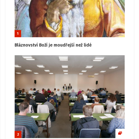
1
Bláznovství Boží je moudřejší než lidé
2