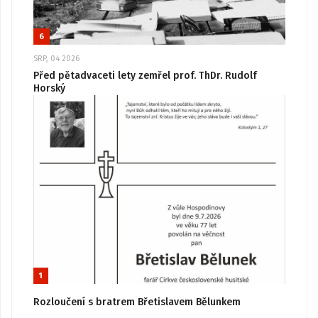
6
SRP, 04 2026
Před pětadvaceti lety zemřel prof. ThDr. Rudolf
Horský
1
Rozloučení s bratrem Břetislavem Bělunkem