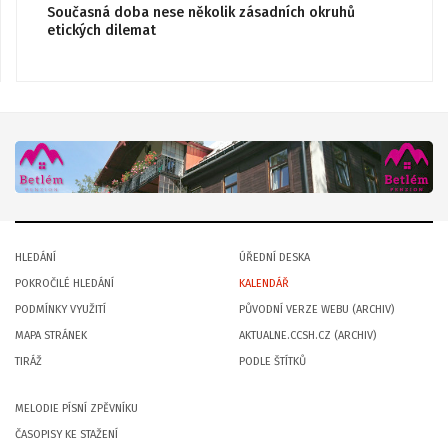
Současná doba nese několik zásadních okruhů
etických dilemat
HLEDÁNÍ
ÚŘEDNÍ DESKA
POKROČILÉ HLEDÁNÍ
KALENDÁŘ
PODMÍNKY VYUŽITÍ
PŮVODNÍ VERZE WEBU (ARCHIV)
MAPA STRÁNEK
AKTUALNE.CCSH.CZ (ARCHIV)
TIRÁŽ
PODLE ŠTÍTKŮ
MELODIE PÍSNÍ ZPĚVNÍKU
ČASOPISY KE STAŽENÍ