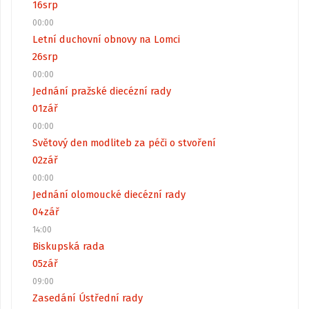
16
srp
00:00
Letní duchovní obnovy na Lomci
26
srp
00:00
Jednání pražské diecézní rady
01
zář
00:00
Světový den modliteb za péči o stvoření
02
zář
00:00
Jednání olomoucké diecézní rady
04
zář
14:00
Biskupská rada
05
zář
09:00
Zasedání Ústřední rady