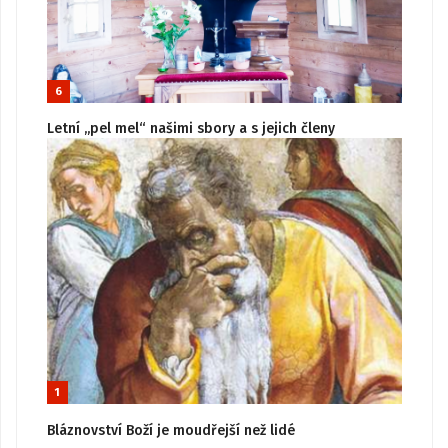
6
Letní „pel mel“ našimi sbory a s jejich členy
1
Bláznovství Boží je moudřejší než lidé