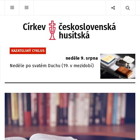
KAZATELSKÝ CYKLUS
neděle 9. srpna
Neděle po svatém Duchu (19. v mezidobí)