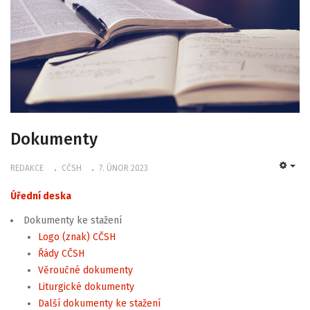
Dokumenty
REDAKCE
CČSH
7. ÚNOR 2023
EMP
Úřední deska
Dokumenty ke stažení
Logo (znak) CČSH
Řády CČSH
Věroučné dokumenty
Liturgické dokumenty
Další dokumenty ke stažení