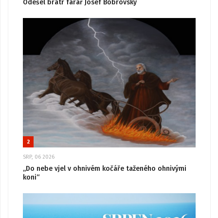
Odešel bratr farář Josef Bobrovský
2
SRP, 06 2026
„Do nebe vjel v ohnivém kočáře taženého ohnivými
koni“