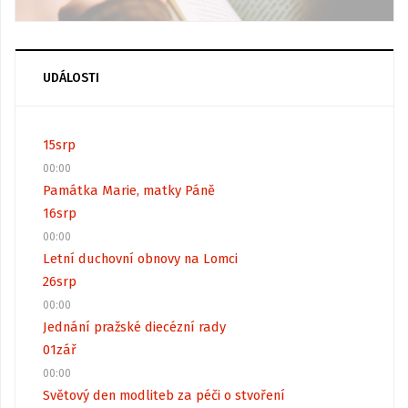
UDÁLOSTI
15
srp
00:00
Památka Marie, matky Páně
16
srp
00:00
Letní duchovní obnovy na Lomci
26
srp
00:00
Jednání pražské diecézní rady
01
zář
00:00
Světový den modliteb za péči o stvoření