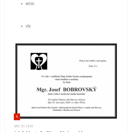
MĚSÍC
VŠE
1
SRP, 03 2026