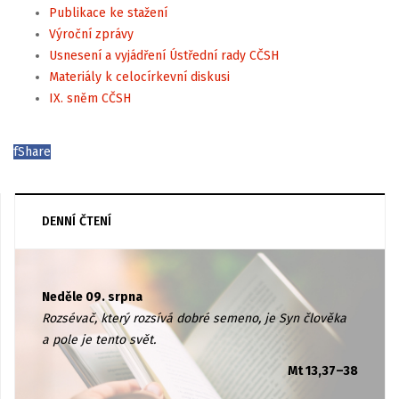
Publikace ke stažení
Výroční zprávy
Usnesení a vyjádření Ústřední rady CČSH
Materiály k celocírkevní diskusi
IX. sněm CČSH
f
Share
DENNÍ ČTENÍ
Neděle 09. srpna
Rozsévač, který rozsívá dobré semeno, je Syn člověka
a pole je tento svět.
Mt 13,37–38