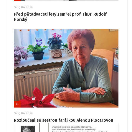
SRP, 04 2026
Před pětadvaceti lety zemřel prof. ThDr. Rudolf
Horský
6
SRP, 04 2026
Rozloučení se sestrou farářkou Alenou Plocarovou