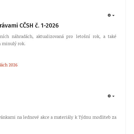
EMPTY
rávami CČSH č. 1-2026
ích náhradách, aktualizovaná pro letošní rok, a také
a minulý rok.
dách 2026
EMPTY
zvánkami na lednové akce a materiály k Týdnu modliteb za