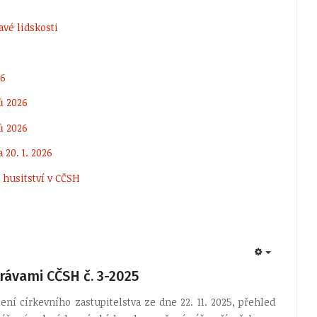
avé lidskosti
26
ů 2026
ů 2026
20. 1. 2026
 husitství v CČSH
EMPTY
rávami CČSH č. 3-2025
í církevního zastupitelstva ze dne 22. 11. 2025, přehled