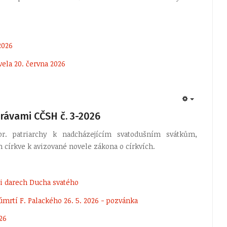
2026
ela 20. června 2026
EMPTY
rávami CČSH č. 3-2026
r. patriarchy k nadcházejícím svatodušním svátkům,
m církve k avizované novele zákona o církvích.
mi darech Ducha svatého
úmrtí F. Palackého 26. 5. 2026 - pozvánka
26