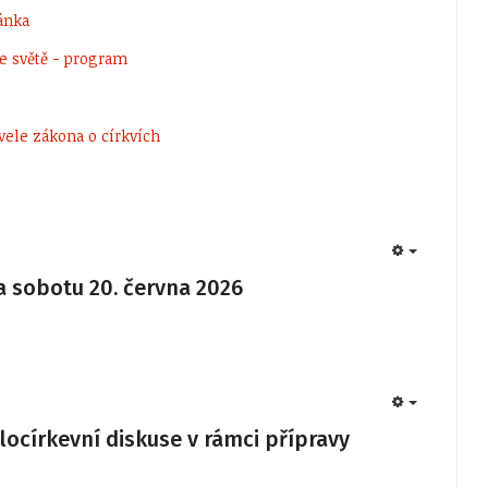
vánka
ve světě - program
vele zákona o církvích
EMPTY
a sobotu 20. června 2026
EMPTY
locírkevní diskuse v rámci přípravy