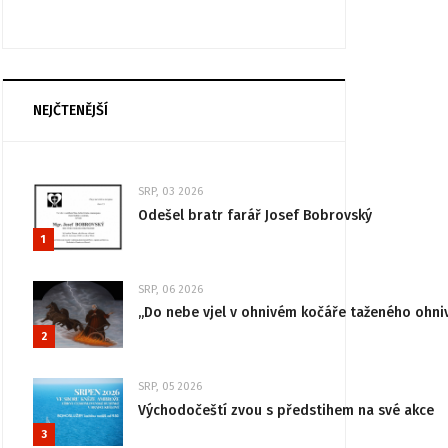
NEJČTENĚJŠÍ
SRP, 03 2026
Odešel bratr farář Josef Bobrovský
1
SRP, 06 2026
„Do nebe vjel v ohnivém kočáře taženého ohni
2
SRP, 05 2026
Východočeští zvou s předstihem na své akce
3