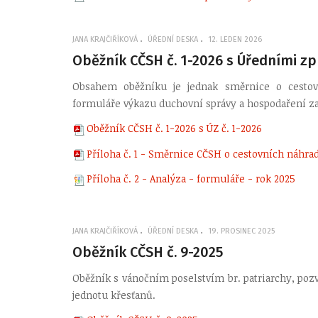
JANA KRAJČIŘÍKOVÁ
ÚŘEDNÍ DESKA
12. LEDEN 2026
Oběžník CČSH č. 1-2026 s Úředními zp
Obsahem oběžníku je jednak směrnice o cestovn
formuláře výkazu duchovní správy a hospodaření z
Oběžník CČSH č. 1-2026 s ÚZ č. 1-2026
Příloha č. 1 - Směrnice CČSH o cestovních náhra
Příloha č. 2 - Analýza - formuláře - rok 2025
JANA KRAJČIŘÍKOVÁ
ÚŘEDNÍ DESKA
19. PROSINEC 2025
Oběžník CČSH č. 9-2025
Oběžník s vánočním poselstvím br. patriarchy, po
jednotu křesťanů.