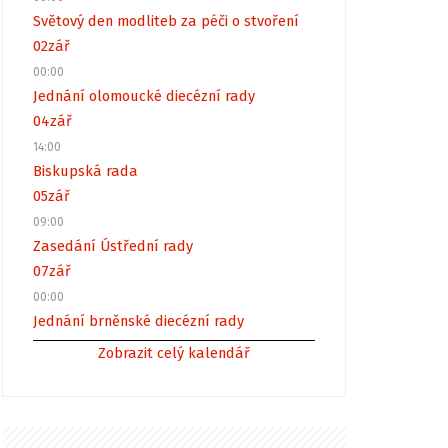
Světový den modliteb za péči o stvoření
02
zář
00:00
Jednání olomoucké diecézní rady
04
zář
14:00
Biskupská rada
05
zář
09:00
Zasedání Ústřední rady
07
zář
00:00
Jednání brněnské diecézní rady
Zobrazit celý kalendář