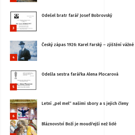
Odešel bratr farář Josef Bobrovský
3
Český zápas 1926: Karel Farský – zjištění vážn
4
Odešla sestra farářka Alena Plocarová
5
Letní „pel mel“ našimi sbory a s jejich členy
6
Bláznovství Boží je moudřejší než lidé