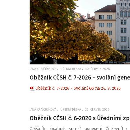
JANA KRAJČIŘÍKOVÁ
ÚŘEDNÍ DESKA
30. ČERVEN 2026
Oběžník CČSH č. 7-2026 - svolání gene
Oběžník č. 7-2026 - Svolání GS na 24. 9. 2026
JANA KRAJČIŘÍKOVÁ
ÚŘEDNÍ DESKA
23. ČERVEN 2026
Oběžník CČSH č. 6-2026 s Úředními zp
Oběžník obsahuje sumář usnesení Církevního z