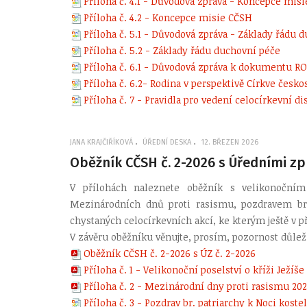
Příloha č. 4.1 - Důvodová zpráva - Koncepce mis
Příloha č. 4.2 - Koncepce misie CČSH
Příloha č. 5.1 - Důvodová zpráva - Základy řádu
Příloha č. 5.2 - Základy řádu duchovní péče
Příloha č. 6.1 - Důvodová zpráva k dokumentu R
Příloha č. 6.2- Rodina v perspektivě Církve česk
Příloha č. 7 - Pravidla pro vedení celocírkevní d
JANA KRAJČIŘÍKOVÁ
ÚŘEDNÍ DESKA
12. BŘEZEN 2026
Oběžník CČSH č. 2-2026 s Úředními zp
V přílohách naleznete oběžník s velikonočním
Mezinárodních dnů proti rasismu, pozdravem br
chystaných celocírkevních akcí, ke kterým ještě v
V závěru oběžníku věnujte, prosím, pozornost důle
Oběžník CČSH č. 2-2026 s ÚZ č. 2-2026
Příloha č. 1 - Velikonoční poselství o kříži Ježíše
Příloha č. 2 - Mezinárodní dny proti rasismu 20
Příloha č. 3 - Pozdrav br. patriarchy k Noci koste