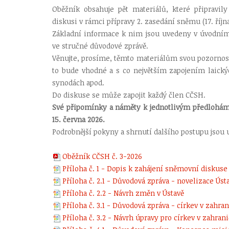
Oběžník obsahuje pět materiálů, které připravily
diskusi v rámci přípravy 2. zasedání sněmu (17. říjn
Základní informace k nim jsou uvedeny v úvodním 
ve stručné důvodové zprávě.
Věnujte, prosíme, těmto materiálům svou pozornost 
to bude vhodné a s co největším zapojením laický
synodách apod.
Do diskuse se může zapojit každý člen CČSH.
Své připomínky a náměty k jednotlivým předlohám 
15. června 2026.
Podrobnější pokyny a shrnutí dalšího postupu jsou u
Oběžník CČSH č. 3-2026
Příloha č. 1 - Dopis k zahájení sněmovní diskuse
Příloha č. 2.1 - Důvodová zpráva - novelizace Ús
Příloha č. 2.2 - Návrh změn v Ústavě
Příloha č. 3.1 - Důvodová zpráva - církev v zahran
Příloha č. 3.2 - Návrh úpravy pro církev v zahrani