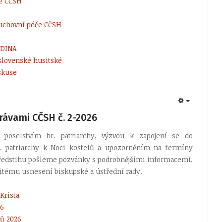
ie CČSH
 duchovní péče CČSH
ODINA
oslovenské husitské
iskuse
EMPTY
rávami CČSH č. 2-2026
 poselstvím br. patriarchy, výzvou k zapojení se do
. patriarchy k Noci kostelů a upozorněním na termíny
 předstihu pošleme pozvánky s podrobnějšími informacemi.
žitému usnesení biskupské a ústřední rady.
 Krista
26
lů 2026