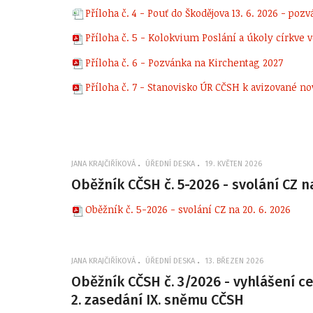
Příloha č. 4 - Pouť do Škodějova 13. 6. 2026 - poz
Příloha č. 5 - Kolokvium Poslání a úkoly církve 
Příloha č. 6 - Pozvánka na Kirchentag 2027
Příloha č. 7 - Stanovisko ÚR CČSH k avizované no
JANA KRAJČIŘÍKOVÁ
ÚŘEDNÍ DESKA
19. KVĚTEN 2026
Oběžník CČSH č. 5-2026 - svolání CZ n
Oběžník č. 5-2026 - svolání CZ na 20. 6. 2026
JANA KRAJČIŘÍKOVÁ
ÚŘEDNÍ DESKA
13. BŘEZEN 2026
Oběžník CČSH č. 3/2026 - vyhlášení ce
2. zasedání IX. sněmu CČSH