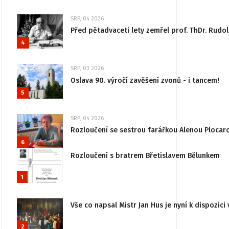
SRP, 04 2026
Před pětadvaceti lety zemřel prof. ThDr. Rudo
4
SRP, 03 2026
Oslava 90. výročí zavěšení zvonů - i tancem!
5
SRP, 04 2026
Rozloučení se sestrou farářkou Alenou Plocar
6
Rozloučení s bratrem Břetislavem Bělunkem
1
Vše co napsal Mistr Jan Hus je nyní k dispozici 
2