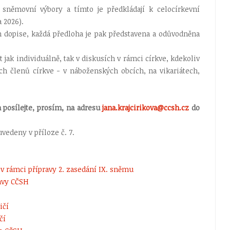
 sněmovní výbory a tímto je předkládají k celocírkevní
a 2026).
dopise, každá předloha je pak představena a odůvodněna
jak individuálně, tak v diskusích v rámci církve, kdekoliv
ch členů církve - v náboženských obcích, na vikariátech,
posílejte, prosím, na adresu
jana.krajcirikova@ccsh.cz
do
vedeny v příloze č. 7.
 v rámci přípravy 2. zasedání IX. sněmu
tavy CČSH
ičí
čí