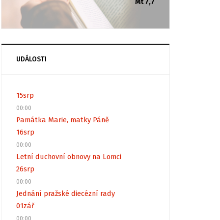
Mt 7,7
UDÁLOSTI
15
srp
00:00
Památka Marie, matky Páně
16
srp
00:00
Letní duchovní obnovy na Lomci
26
srp
00:00
Jednání pražské diecézní rady
01
zář
00:00