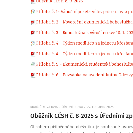
Oběžník CČSH č. 9-2025
Příloha č. 1- Vánoční poselství br. patriarchy o pr
Příloha č. 2 - Novoroční ekumenická bohoslužba
Příloha č. 3 - Bohoslužba k výročí církve 10. 1. 20
Příloha č. 4 - Týden modliteb za jednotu křesťan
Příloha č. 4 - Týden modliteb za jednotu křesťan
Příloha č. 5 - Ekumenická studentská bohoslužba 
Příloha č. 6 - Pozvánka na uvedení knihy Odezvy
KRAJČIŘÍKOVÁ JANA
ÚŘEDNÍ DESKA
27. LISTOPAD 2025
Oběžník CČSH č. 8-2025 s Úředními zp
Obsahem přiloženého oběžníku je souhrnné usnesen