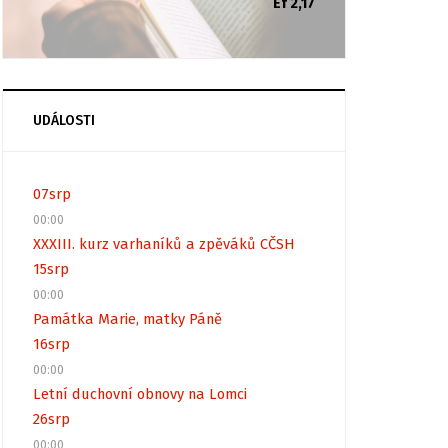
Ef 2,17
UDÁLOSTI
07
srp
00:00
XXXIII. kurz varhaníků a zpěváků CČSH
15
srp
00:00
Památka Marie, matky Páně
16
srp
00:00
Letní duchovní obnovy na Lomci
26
srp
00:00