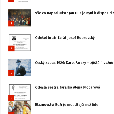
Vše co napsal Mistr Jan Hus je nyní k dispozici 
3
Odešel bratr farář Josef Bobrovský
4
Český zápas 1926: Karel Farský – zjištění vážn
5
Odešla sestra farářka Alena Plocarová
6
Bláznovství Boží je moudřejší než lidé