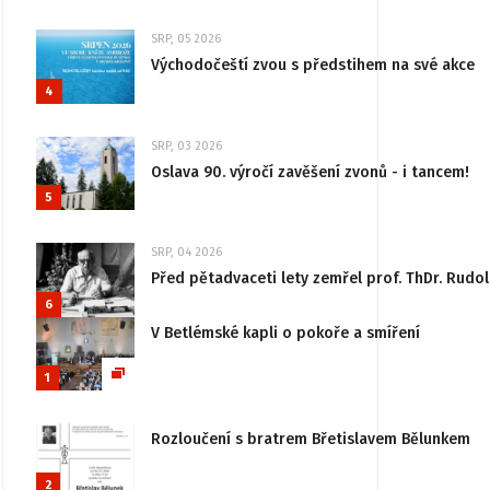
SRP, 05 2026
Východočeští zvou s předstihem na své akce
4
SRP, 03 2026
Oslava 90. výročí zavěšení zvonů - i tancem!
5
SRP, 04 2026
Před pětadvaceti lety zemřel prof. ThDr. Rudo
6
V Betlémské kapli o pokoře a smíření
1
Rozloučení s bratrem Břetislavem Bělunkem
2