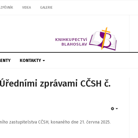
ZPĚVNÍK
VIDEA
GALERIE
ENTY
KONTAKTY
 Úředními zprávami CČSH č.
EMPTY
ího zastupitelstva CČSH, konaného dne 21. června 2025.