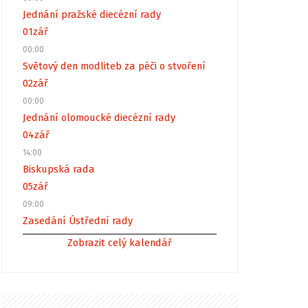
Jednání pražské diecézní rady
01
zář
00:00
Světový den modliteb za péči o stvoření
02
zář
00:00
Jednání olomoucké diecézní rady
04
zář
14:00
Biskupská rada
05
zář
09:00
Zasedání Ústřední rady
Zobrazit celý kalendář