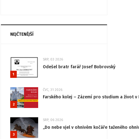
NEJČTENĚJŠÍ
SRP, 03 2026
Odešel bratr farář Josef Bobrovský
1
ČVC, 31 2026
Farského kolej – Zázemí pro studium a život v 
2
SRP, 06 2026
„Do nebe vjel v ohnivém kočáře taženého ohni
3