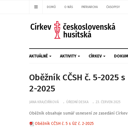
DOMŮ
O NÁS
PATRIARCHA
ČASOPISY
AKTUÁLNĚ
AKTIVITY
CÍRKEV
DOKUM
Oběžník CČSH č. 5-2025 s
2-2025
JANA KRAJČIŘÍKOVÁ
ÚŘEDNÍ DESKA
23. ČERVEN 2025
Oběžník obsahuje sumář usnesení ze zasedání Církevn
Oběžník CČSH č. 5 s ÚZ č. 2-2025