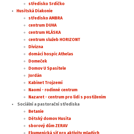
středisko Srdíčko
Husitská Diakonie
středisko AMBRA
centrum DUHA
centrum HLÁSKA
centrum služeb HORIZONT
Divizna
domácí hospic Athelas
Domeček
Domov U Spasitele
Jordán
Kabinet Trojzemí
Naomi - rodinné centrum
Nazaret - centrum pro lidi s postižením
Sociální a pastorační střediska
Betanie
Dětský domov Husita
sborový dům ZERAV
Ekumenická síť pro aktivity mladých