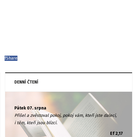
f
Share
DENNÍ ČTENÍ
Pátek 07. srpna
Přišel a zvěstoval pokoj, pokoj vám, kteří jste dalecí,
i těm, kteří jsou blízcí.
Ef 2,17