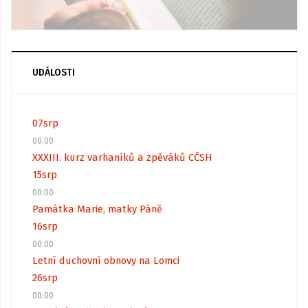
UDÁLOSTI
07
srp
00:00
XXXIII. kurz varhaníků a zpěváků CČSH
15
srp
00:00
Památka Marie, matky Páně
16
srp
00:00
Letní duchovní obnovy na Lomci
26
srp
00:00