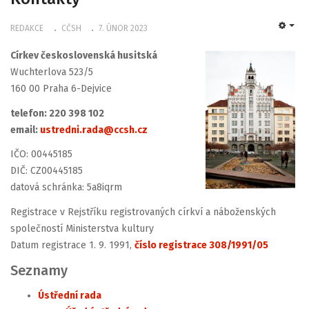
REDAKCE
CČSH
7. ÚNOR 2023
EMP
Církev československá husitská
Wuchterlova 523/5
160 00 Praha 6-Dejvice
telefon: 220 398 102
email:
ustredni.rada@ccsh.cz
IČO: 00445185
DIČ: CZ00445185
datová schránka: 5a8iqrm
Registrace v Rejstříku registrovaných církví a náboženských
společností Ministerstva kultury
Datum registrace 1. 9. 1991,
číslo registrace 308/1991/05
Seznamy
Ústřední rada