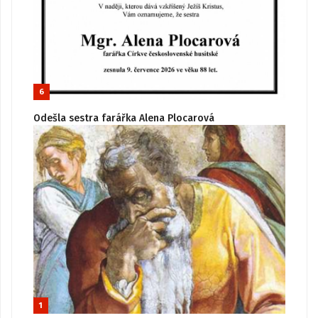
6
Odešla sestra farářka Alena Plocarová
1