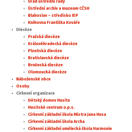
Úřad ústřední rady
Ústřední archiv a muzeum CČSH
Blahoslav – středisko IEP
Knihovna Františka Kováře
Diecéze
Pražská diecéze
Královéhradecká diecéze
Plzeňská diecéze
Bratislavská diecéze
Brněnská diecéze
Olomoucká diecéze
Náboženské obce
Osoby
Církevní organizace
Dětský domov Husita
Husitské centrum o.p.s.
Církevní základní škola Mistra Jana Husa
Církevní základní škola Archa
Církevní základní umělecká škola Harmonie