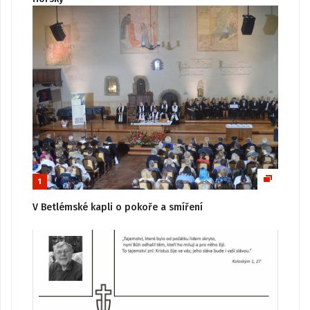
1
V Betlémské kapli o pokoře a smíření