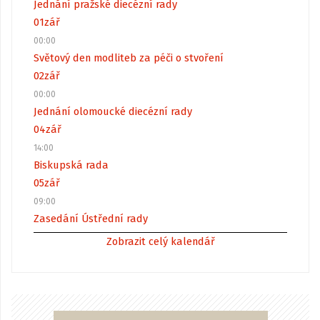
Jednání pražské diecézní rady
01
zář
00:00
Světový den modliteb za péči o stvoření
02
zář
00:00
Jednání olomoucké diecézní rady
04
zář
14:00
Biskupská rada
05
zář
09:00
Zasedání Ústřední rady
Zobrazit celý kalendář