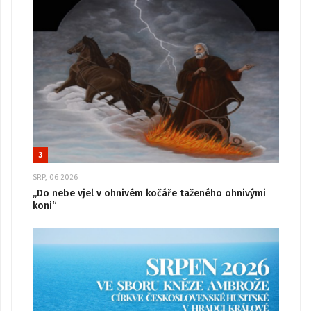
3
SRP, 06 2026
„Do nebe vjel v ohnivém kočáře taženého ohnivými
koni“