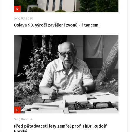
5
SRP, 03 2026
Oslava 90. výročí zavěšení zvonů - i tancem!
6
SRP, 04 2026
Před pětadvaceti lety zemřel prof. ThDr. Rudolf
Horský