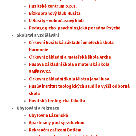
Husitské centrum o.p.s.
Nízkoprahový klub Husita
U Husity - volnočasový klub
Pedagogicko-psychologická poradna Psýché
Školství a vzdělávání
Církevní husitská základní umělecká škola
Harmonie
Církevní základní a mateřská škola Archa
Husova základní škola a mateřská škola
SMĚROVKA
Církevní základní škola Mistra Jana Husa
Husův institut teologických studií
a Vyšší odborná
škola
Husitská teologická fakulta
Ubytování a rekreace
Ubytovna Lázeňská
Apartmány pod sjezdovkou
Rekreační zařízení Betlém