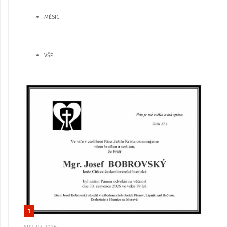
MĚSÍC
VŠE
1