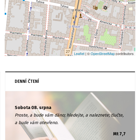
Leaflet
| ©
OpenStreetMap
contributors
DENNÍ ČTENÍ
Sobota 08. srpna
Proste, a bude vám dáno; hledejte, a naleznete; tlučte,
a bude vám otevřeno.
Mt 7,7