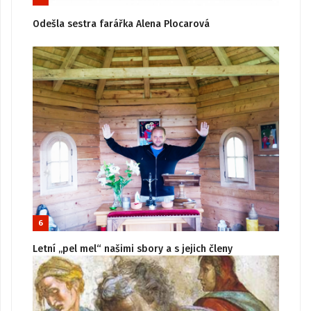
Odešla sestra farářka Alena Plocarová
6
Letní „pel mel“ našimi sbory a s jejich členy