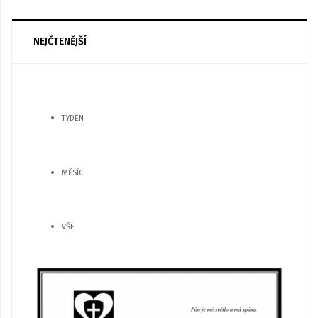
NEJČTENĚJŠÍ
TÝDEN
MĚSÍC
VŠE