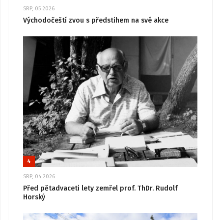
SRP, 05 2026
Východočeští zvou s předstihem na své akce
4
SRP, 04 2026
Před pětadvaceti lety zemřel prof. ThDr. Rudolf
Horský