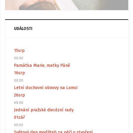
UDÁLOSTI
15
srp
00:00
Památka Marie, matky Páně
16
srp
00:00
Letní duchovní obnovy na Lomci
26
srp
00:00
Jednání pražské diecézní rady
01
zář
00:00
Světový den modliteb za péči o stvoření