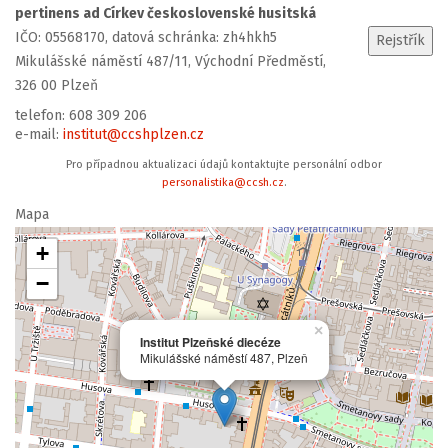
pertinens ad Církev československé husitská
IČO: 05568170, datová schránka: zh4hkh5
Mikulášské náměstí 487/11, Východní Předměstí,
326 00 Plzeň
telefon: 608 309 206
e-mail:
institut@ccshplzen.cz
Pro případnou aktualizaci údajů kontaktujte personální odbor
personalistika@ccsh.cz
.
Mapa
+
−
×
Institut Plzeňské diecéze
Mikulášské náměstí 487, Plzeň