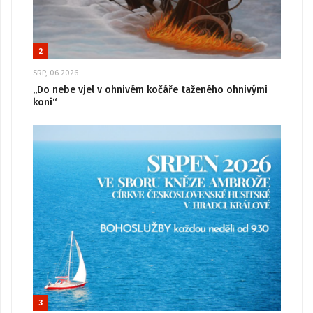
2
SRP, 06 2026
„Do nebe vjel v ohnivém kočáře taženého ohnivými
koni“
3