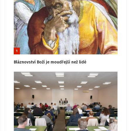
1
Bláznovství Boží je moudřejší než lidé