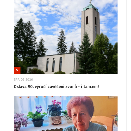
5
SRP, 03 2026
Oslava 90. výročí zavěšení zvonů - i tancem!