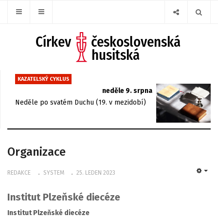
KAZATELSKÝ CYKLUS
neděle 9. srpna
Neděle po svatém Duchu (19. v mezidobí)
Organizace
REDAKCE
SYSTEM
25. LEDEN 2023
EMP
Institut Plzeňské diecéze
Institut Plzeňské diecéze