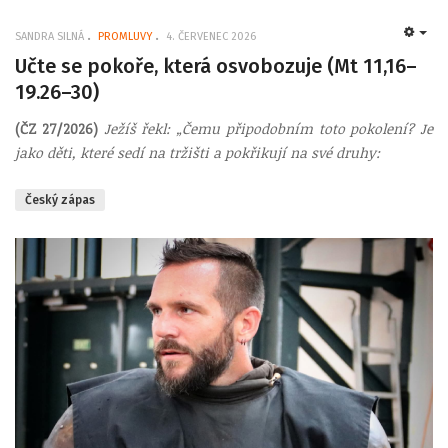
SANDRA SILNÁ
PROMLUVY
4. ČERVENEC 2026
EMP
Učte se pokoře, která osvobozuje (Mt 11,16–
19.26–30)
(ČZ 27/2026)
Ježíš řekl: „Čemu připodobním toto pokolení? Je
jako děti, které sedí na tržišti a pokřikují na své druhy:
Český zápas