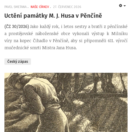
PAVEL SMETANA
NAŠE CÍRKEV
27. ČERVENEC 2026
EMP
Uctění památky M. J. Husa v Pěnčíně
(ČZ 30/2026)
Jako každý rok, i letos sestry a bratři z pěnčínské
a prostějovské náboženské obce vykonali výstup k Milníku
víry na kopec Čihadlo v Pěnčíně, aby si připomněli 611. výročí
mučednické smrti Mistra Jana Husa.
Český zápas