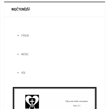
NEJČTENĚJŠÍ
TÝDEN
MĚSÍC
VŠE