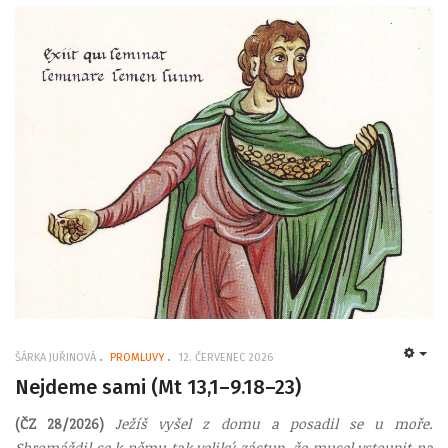
ŠÁRKA JUŘINOVÁ
PROMLUVY
12. ČERVENEC 2026
EMP
Nejdeme sami (Mt 13,1–9.18–23)
(ČZ 28/2026)
Ježíš vyšel z domu a posadil se u moře.
Shromáždil se k němu tak veliký zástup, že musel vstoupit na