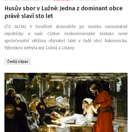
EMP
Husův sbor v Lužné: Jedna z dominant obce
právě slaví sto let
(ČZ 24/26) V bouřlivé atmosféře po vzniku samostatné
republiky a naší Církve československé získalo nové
společenství většinu obyvatel také v řadě obcí Rakovnicka.
Výjimkou nebyla ani Lužná a Lišany.
Český zápas