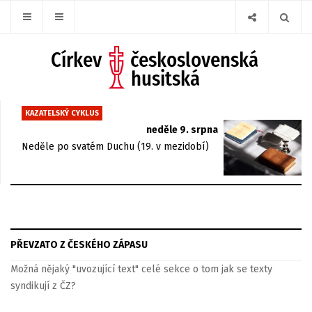
KAZATELSKÝ CYKLUS
neděle 9. srpna
Neděle po svatém Duchu (19. v mezidobí)
PŘEVZATO Z ČESKÉHO ZÁPASU
Možná nějaký "uvozující text" celé sekce o tom jak se texty
syndikují z ČZ?