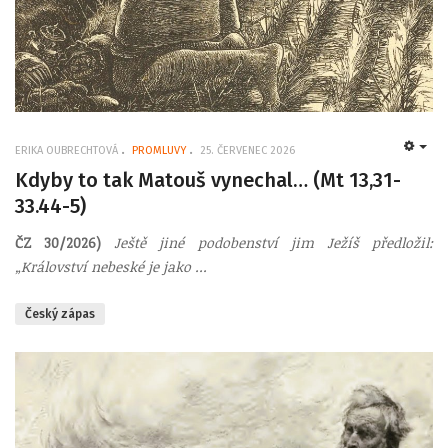
ERIKA OUBRECHTOVÁ
PROMLUVY
25. ČERVENEC 2026
EMP
Kdyby to tak Matouš vynechal… (Mt 13,31-
33.44-5)
ČZ 30/2026)
Ještě jiné podobenství jim Ježíš předložil:
„Království nebeské je jako ...
Český zápas