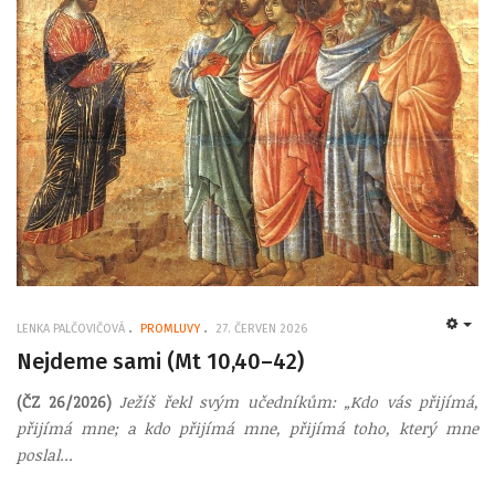
LENKA PALČOVIČOVÁ
PROMLUVY
27. ČERVEN 2026
EMP
Nejdeme sami (Mt 10,40–42)
(ČZ 26/2026)
Ježíš řekl svým učedníkům: „Kdo vás přijímá,
přijímá mne; a kdo přijímá mne, přijímá toho, který mne
poslal...