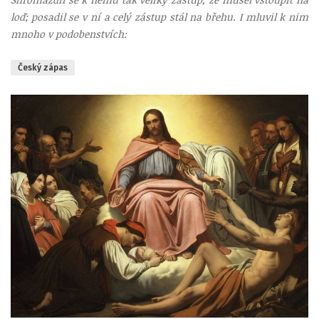
loď; posadil se v ní a celý zástup stál na břehu. I mluvil k nim
mnoho v podobenstvích:
Český zápas