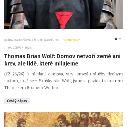
KLÁRA MATOUŠOVÁ A MIRKO RADUŠEVI
ROZHOVORY
EMP
29. ČERVEN 2026
Thomas Brian Wolf: Domov netvoří země ani
krev, ale lidé, které milujeme
(ČZ 26/26)
O hledání domova, víry, smyslu služby druhým
i o tom, proč se z Hrušky stal Wolf, jsme si povídali s bratrem
Thomasem Brianem Wolfem.
Český zápas