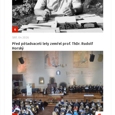
6
SRP, 04 2026
Před pětadvaceti lety zemřel prof. ThDr. Rudolf
Horský