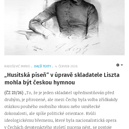
RADUŠEVIČ MIRKO
DALŠÍ TEXTY
4. ČERVEN 2026
EMP
„Husitská píseň“ v úpravě skladatele Liszta
mohla být českou hymnou
(ČZ 23/26)
„To, že je jeden skladatel upřednostňován před
druhým, je přirozené, ale mezi Čechy byla volba zřídkakdy
otázkou pouhého osobního vkusu nebo umělecké
dokonalosti, ale spíše politické orientace. Kvůli
ideologickému břemenu, které byla nacionalistická opera
v Čechách devatenáctého století nucena nést, se postoje