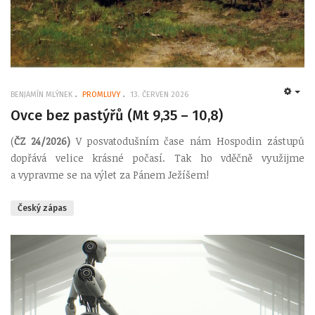
BENJAMÍN MLÝNEK
PROMLUVY
13. ČERVEN 2026
EMP
Ovce bez pastýřů (Mt 9,35 – 10,8)
(
ČZ 24/2026)
V posvatodušním čase nám Hospodin zástupů
dopřává velice krásné počasí. Tak ho vděčně využijme
a vypravme se na výlet za Pánem Ježíšem!
Český zápas