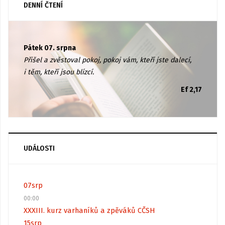
DENNÍ ČTENÍ
Pátek 07. srpna
Přišel a zvěstoval pokoj, pokoj vám, kteří jste dalecí,
i těm, kteří jsou blízcí.
Ef 2,17
UDÁLOSTI
07
srp
00:00
XXXIII. kurz varhaníků a zpěváků CČSH
15
srp