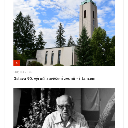
5
SRP, 03 2026
Oslava 90. výročí zavěšení zvonů - i tancem!