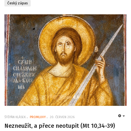
Český zápas
ŠTĚPÁN KLÁSEK
PROMLUVY
20. ČERVEN 2026
EMP
Nezneužít, a přece neotupit (Mt 10,34-39)