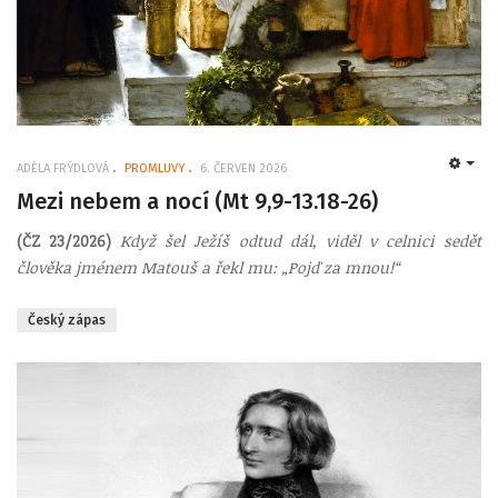
ADÉLA FRÝDLOVÁ
PROMLUVY
6. ČERVEN 2026
EMP
Mezi nebem a nocí (Mt 9,9-13.18-26)
(ČZ 23/2026)
Když šel Ježíš odtud dál, viděl v celnici sedět
člověka jménem Matouš a řekl mu: „Pojď za mnou!“
Český zápas