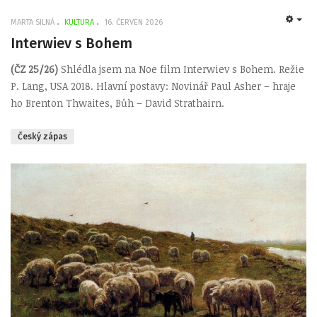
MARTA SILNÁ
KULTURA
16. ČERVEN 2026
EMP
Interwiev s Bohem
(ČZ 25/26)
Shlédla jsem na Noe film Interwiev s Bohem. Režie
P. Lang, USA 2018. Hlavní postavy: Novinář Paul Asher – hraje
ho Brenton Thwaites, Bůh – David Strathairn.
Český zápas