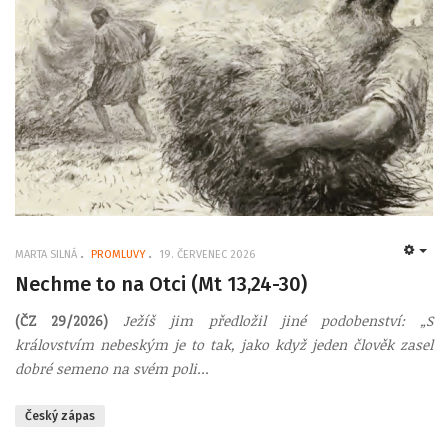
MARTA SILNÁ
PROMLUVY
19. ČERVENEC 2026
EMP
Nechme to na Otci (Mt 13,24-30)
(ČZ 29/2026)
J
ežíš jim předložil jiné podobenství: „S
královstvím nebeským je to tak, jako když jeden člověk zasel
dobré semeno na svém poli...
Český zápas