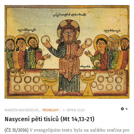
MARKÉTA MACHÁČKOVÁ
PROMLUVY
3. SRPEN 2026
EMP
Nasycení pěti tisíců (Mt 14,13-21)
(ČZ 31/2026)
V evangelijním textu byla na začátku svačina pro