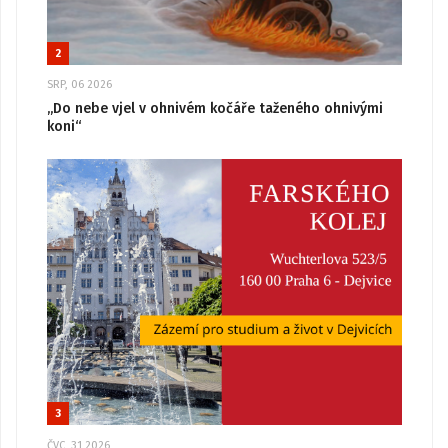
2
SRP, 06 2026
„Do nebe vjel v ohnivém kočáře taženého ohnivými
koni“
3
ČVC, 31 2026