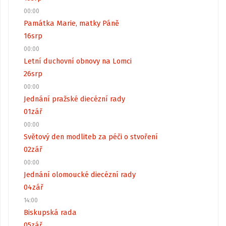
00:00
Památka Marie, matky Páně
16
srp
00:00
Letní duchovní obnovy na Lomci
26
srp
00:00
Jednání pražské diecézní rady
01
zář
00:00
Světový den modliteb za péči o stvoření
02
zář
00:00
Jednání olomoucké diecézní rady
04
zář
14:00
Biskupská rada
05
zář