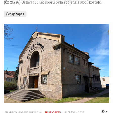
(ČZ 24/26)
Oslava 100 let sboru byla spojená s Nocí kostelů…
Český zápas
JAN KRŠKO, BOŽENA LUKÁŠOVÁ
NAŠE CÍRKEV
9. ČERVEN 2026