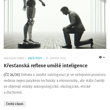
MIROSLAV EXNER
DALŠÍ TEXTY
11. ČERVEN 2026
EMP
Křesťanská reflexe umělé inteligence
(ČZ 24/26)
Debata o umělé inteligenci je ve veřejném prostoru
vedena nejen jazykem techniky a ekonomiky, ale stále častěji
se objevují otázky antropologické, ekologické, etické
a duchovní.
Český zápas