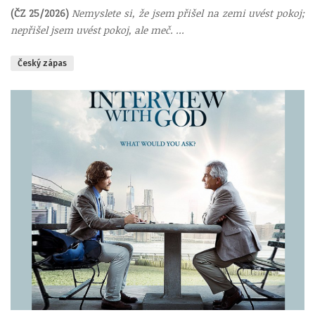
(ČZ 25/2026)
Nemyslete si, že jsem přišel na zemi uvést pokoj;
nepřišel jsem uvést pokoj, ale meč. ...
Český zápas