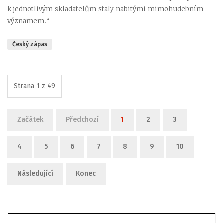
k jednotlivým skladatelům staly nabitými mimohudebním
významem.“
Český zápas
Strana 1 z 49
Začátek
Předchozí
1
2
3
4
5
6
7
8
9
10
Následující
Konec