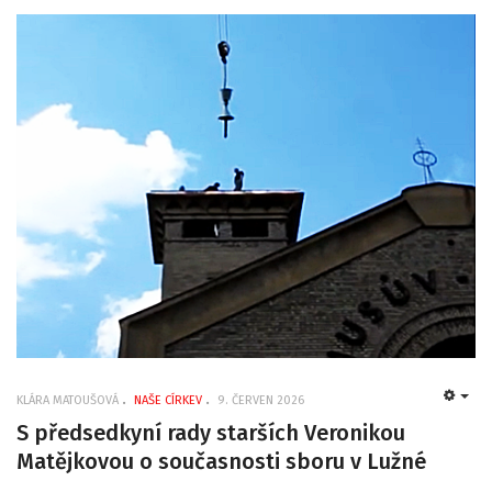
KLÁRA MATOUŠOVÁ
NAŠE CÍRKEV
9. ČERVEN 2026
EMP
S předsedkyní rady starších Veronikou
Matějkovou o současnosti sboru v Lužné