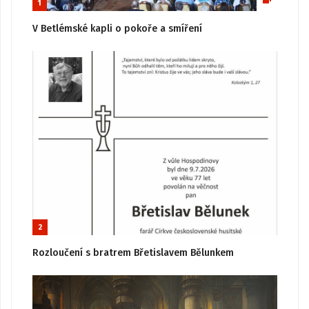
1
V Betlémské kapli o pokoře a smíření
2
Rozloučení s bratrem Břetislavem Bělunkem