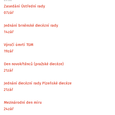
Zasedání Ústřední rady
07
zář
Jednání brněnské diecézní rady
14
zář
Výročí úmrtí TGM
19
zář
Den novokřtěnců (pražské diecéze)
21
zář
Jednání diecézní rady Plzeňské diecéze
21
zář
Mezinárodní den míru
24
zář