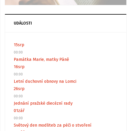
UDÁLOSTI
15
srp
00:00
Památka Marie, matky Páně
16
srp
00:00
Letní duchovní obnovy na Lomci
26
srp
00:00
Jednání pražské diecézní rady
01
zář
00:00
Světový den modliteb za péči o stvoření