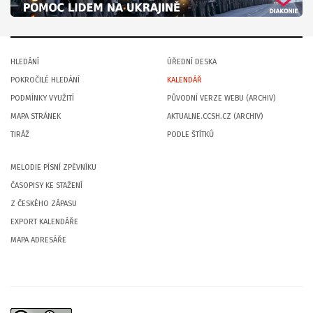
HLEDÁNÍ
ÚŘEDNÍ DESKA
POKROČILÉ HLEDÁNÍ
KALENDÁŘ
PODMÍNKY VYUŽITÍ
PŮVODNÍ VERZE WEBU (ARCHIV)
MAPA STRÁNEK
AKTUALNE.CCSH.CZ (ARCHIV)
TIRÁŽ
PODLE ŠTÍTKŮ
MELODIE PÍSNÍ ZPĚVNÍKU
ČASOPISY KE STAŽENÍ
Z ČESKÉHO ZÁPASU
EXPORT KALENDÁŘE
MAPA ADRESÁŘE