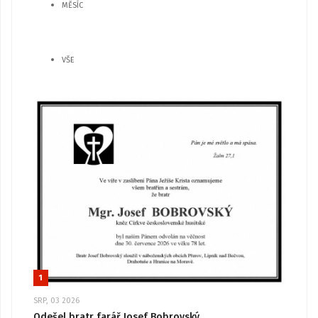
MĚSÍC
VŠE
1
SRP, 03 2026
Odešel bratr farář Josef Bobrovský