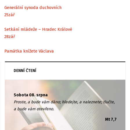
Generální synoda duchovních
25
zář
Setkání mládeže – Hradec Králové
28
zář
Památka knížete Václava
DENNÍ ČTENÍ
Sobota 08. srpna
Proste, a bude vám dáno; hledejte, a naleznete; tlučte,
a bude vám otevřeno.
Mt 7,7