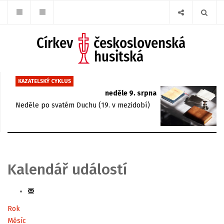
KAZATELSKÝ CYKLUS
neděle 9. srpna
Neděle po svatém Duchu (19. v mezidobí)
Kalendář událostí
Rok
Měsíc