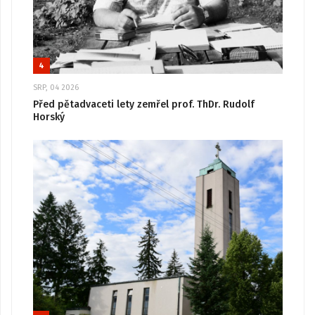
4
SRP, 04 2026
Před pětadvaceti lety zemřel prof. ThDr. Rudolf
Horský