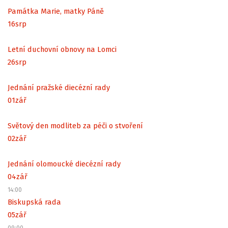
Památka Marie, matky Páně
16
srp
Letní duchovní obnovy na Lomci
26
srp
Jednání pražské diecézní rady
01
zář
Světový den modliteb za péči o stvoření
02
zář
Jednání olomoucké diecézní rady
04
zář
14:00
Biskupská rada
05
zář
09:00