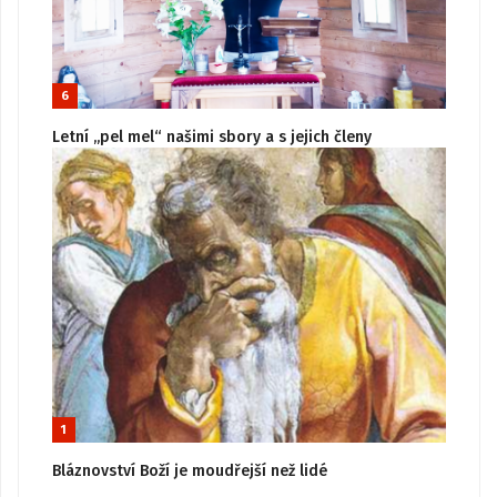
6
Letní „pel mel“ našimi sbory a s jejich členy
1
Bláznovství Boží je moudřejší než lidé