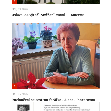
5
SRP, 03 2026
Oslava 90. výročí zavěšení zvonů - i tancem!
6
SRP, 04 2026
Rozloučení se sestrou farářkou Alenou Plocarovou