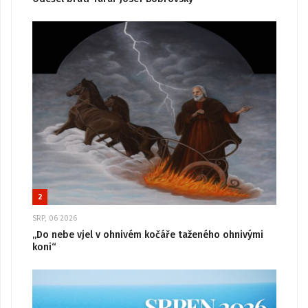
2
SRP, 06 2026
„Do nebe vjel v ohnivém kočáře taženého ohnivými
koni“