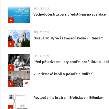
SRP, 05 2026
Východočeští zvou s předstihem na své akce
4
SRP, 03 2026
Oslava 90. výročí zavěšení zvonů - i tancem!
5
SRP, 04 2026
Před pětadvaceti lety zemřel prof. ThDr. Rudo
6
V Betlémské kapli o pokoře a smíření
1
Rozloučení s bratrem Břetislavem Bělunkem
2