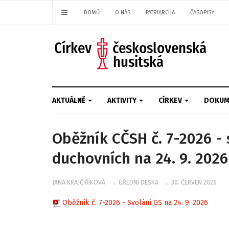
DOMŮ
O NÁS
PATRIARCHA
ČASOPISY
AKTUÁLNĚ
AKTIVITY
CÍRKEV
DOKUM
Oběžník CČSH č. 7-2026 - 
duchovních na 24. 9. 2026
JANA KRAJČIŘÍKOVÁ
ÚŘEDNÍ DESKA
30. ČERVEN 2026
Oběžník č. 7-2026 - Svolání GS na 24. 9. 2026