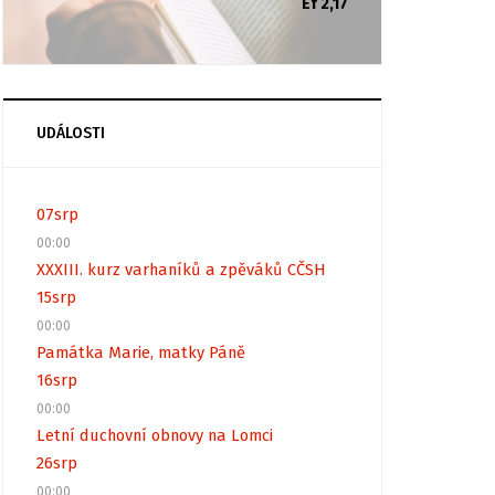
Ef 2,17
UDÁLOSTI
07
srp
00:00
XXXIII. kurz varhaníků a zpěváků CČSH
15
srp
00:00
Památka Marie, matky Páně
16
srp
00:00
Letní duchovní obnovy na Lomci
26
srp
00:00