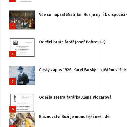
Vše co napsal Mistr Jan Hus je nyní k dispozici 
3
Odešel bratr farář Josef Bobrovský
4
Český zápas 1926: Karel Farský – zjištění vážn
5
Odešla sestra farářka Alena Plocarová
6
Bláznovství Boží je moudřejší než lidé