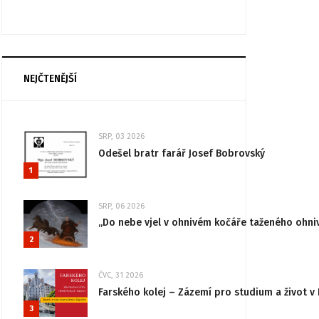
NEJČTENĚJŠÍ
SRP, 03 2026
Odešel bratr farář Josef Bobrovský
1
SRP, 06 2026
„Do nebe vjel v ohnivém kočáře taženého ohni
2
ČVC, 31 2026
Farského kolej – Zázemí pro studium a život v 
3