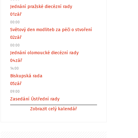
Jednání pražské diecézní rady
01
zář
00:00
Světový den modliteb za péči o stvoření
02
zář
00:00
Jednání olomoucké diecézní rady
04
zář
14:00
Biskupská rada
05
zář
09:00
Zasedání Ústřední rady
Zobrazit celý kalendář