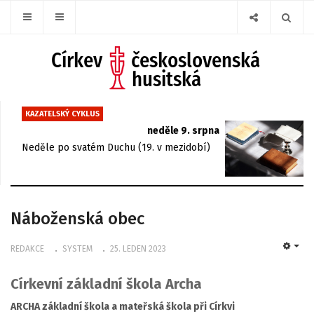
KAZATELSKÝ CYKLUS
neděle 9. srpna
Neděle po svatém Duchu (19. v mezidobí)
Náboženská obec
REDAKCE
SYSTEM
25. LEDEN 2023
EMP
Církevní základní škola Archa
ARCHA základní škola a mateřská škola při Církvi