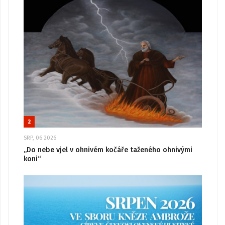
2
SRP, 06 2026
„Do nebe vjel v ohnivém kočáře taženého ohnivými
koni“