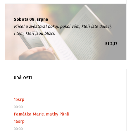
Sobota 08. srpna
Přišel a zvěstoval pokoj, pokoj vám, kteří jste dalecí,
i těm, kteří jsou blízcí.
Ef 2,17
UDÁLOSTI
15
srp
00:00
Památka Marie, matky Páně
16
srp
00:00