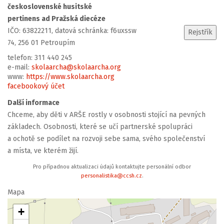
československé husitské
pertinens ad Pražská diecéze
IČO: 63822211, datová schránka: f6uxssw
74, 256 01 Petroupím
telefon: 311 440 245
e-mail:
skolaarcha@skolaarcha.org
www:
https://www.skolaarcha.org
facebookový účet
Další informace
Chceme, aby děti v ARŠE rostly v osobnosti stojící na pevných
základech. Osobnosti, které se učí partnerské spolupráci
a ochotě se podílet na rozvoji sebe sama, svého společenství
a místa, ve kterém žijí.
Pro případnou aktualizaci údajů kontaktujte personální odbor
personalistika@ccsh.cz
.
Mapa
+