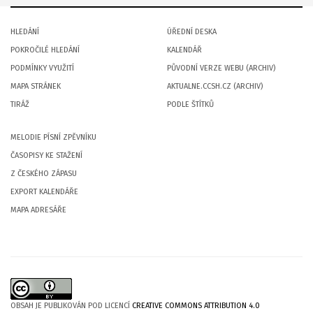
HLEDÁNÍ
ÚŘEDNÍ DESKA
POKROČILÉ HLEDÁNÍ
KALENDÁŘ
PODMÍNKY VYUŽITÍ
PŮVODNÍ VERZE WEBU (ARCHIV)
MAPA STRÁNEK
AKTUALNE.CCSH.CZ (ARCHIV)
TIRÁŽ
PODLE ŠTÍTKŮ
MELODIE PÍSNÍ ZPĚVNÍKU
ČASOPISY KE STAŽENÍ
Z ČESKÉHO ZÁPASU
EXPORT KALENDÁŘE
MAPA ADRESÁŘE
OBSAH JE PUBLIKOVÁN POD LICENCÍ
CREATIVE COMMONS ATTRIBUTION 4.0