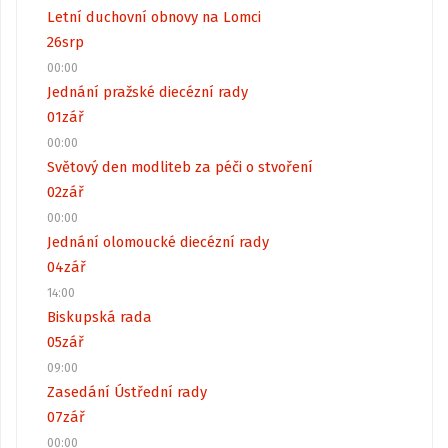
Letní duchovní obnovy na Lomci
26
srp
00:00
Jednání pražské diecézní rady
01
zář
00:00
Světový den modliteb za péči o stvoření
02
zář
00:00
Jednání olomoucké diecézní rady
04
zář
14:00
Biskupská rada
05
zář
09:00
Zasedání Ústřední rady
07
zář
00:00