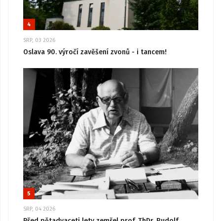
4
SRP, 03 2026
Oslava 90. výročí zavěšení zvonů - i tancem!
5
SRP, 04 2026
Před pětadvaceti lety zemřel prof. ThDr. Rudolf