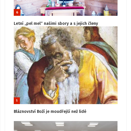
6
Letní „pel mel“ našimi sbory a s jejich členy
1
Bláznovství Boží je moudřejší než lidé