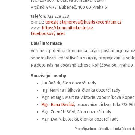
IČO: 26486971, datová schránka: is2vtf7
V tišině 474/3, Bubeneč, 160 00 Praha 6
telefon: 722 228 328
e-mail:
terezie.stajnerova@husitskecentrum.cz
www:
https://komunitnikostel.cz
facebookový účet
Další informace
Věříme v potenciál komunit a naším posláním je nabíz
seberealizaci jednotlivců a skupin, propojování a sdí
Najdete nás na dočasné adrese Roháčova 66, Praha 3, 
Související osoby
Jan Boček, člen dozorčí rady
Ing. Martina Hájková, členka dozorčí rady
Mgr. et Mgr. Martina Viktorie Voborníková Kopec
Mgr. Hana Devátá
, pracovnice církve, tel.: 723 96
Mgr. Zdeněk Břeň, člen dozorčí rady
Mgr. Eva Mikulecká, členka dozorčí rady
Pro případnou aktualizaci údajů konta