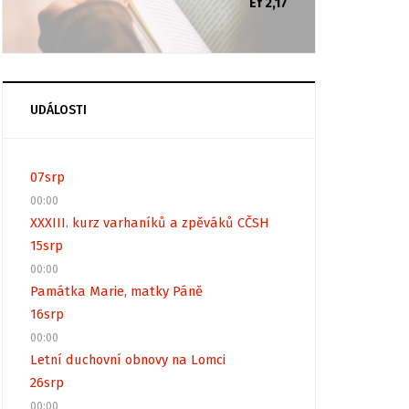
Ef 2,17
UDÁLOSTI
07
srp
00:00
XXXIII. kurz varhaníků a zpěváků CČSH
15
srp
00:00
Památka Marie, matky Páně
16
srp
00:00
Letní duchovní obnovy na Lomci
26
srp
00:00