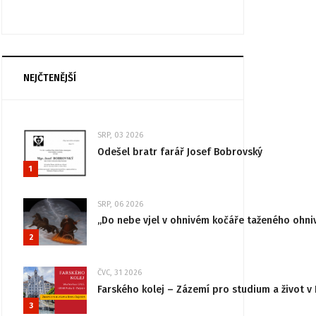
NEJČTENĚJŠÍ
SRP, 03 2026
Odešel bratr farář Josef Bobrovský
1
SRP, 06 2026
„Do nebe vjel v ohnivém kočáře taženého ohni
2
ČVC, 31 2026
Farského kolej – Zázemí pro studium a život v 
3