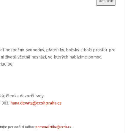
et bezpečný, svobodný, přátelský, božský a boží prostor pro
lení životů včetně nesnází, ve kterých nabízíme pomoc.
130 00.
ká, členka dozorčí rady
7 303,
hana.devata@ccshpraha.cz
ktujte personální odbor
personalistika@ccsh.cz
.