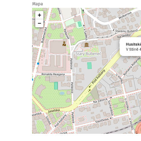
Mapa
+
−
Husitské
V tišině