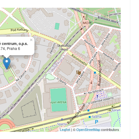
×
 centrum, o.p.s.
 474, Praha 6
Leaflet
| ©
OpenStreetMap
contributors