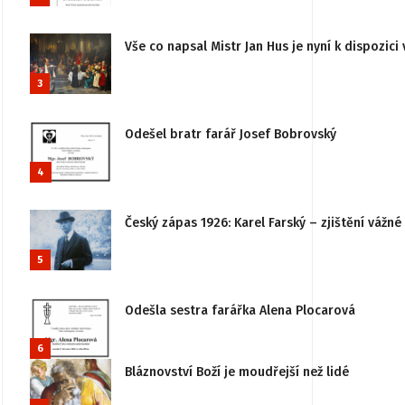
Vše co napsal Mistr Jan Hus je nyní k dispozici 
3
Odešel bratr farář Josef Bobrovský
4
Český zápas 1926: Karel Farský – zjištění vážn
5
Odešla sestra farářka Alena Plocarová
6
Bláznovství Boží je moudřejší než lidé