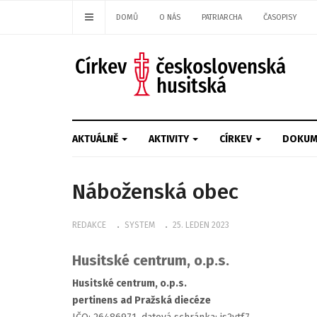
DOMŮ
O NÁS
PATRIARCHA
ČASOPISY
AKTUÁLNĚ
AKTIVITY
CÍRKEV
DOKUM
Náboženská obec
REDAKCE
SYSTEM
25. LEDEN 2023
Husitské centrum, o.p.s.
Husitské centrum, o.p.s.
pertinens ad Pražská diecéze