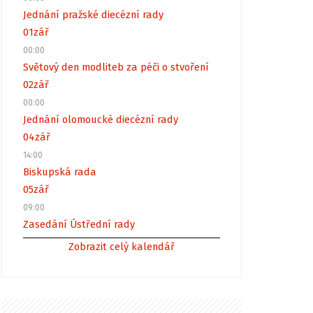
Jednání pražské diecézní rady
01
zář
00:00
Světový den modliteb za péči o stvoření
02
zář
00:00
Jednání olomoucké diecézní rady
04
zář
14:00
Biskupská rada
05
zář
09:00
Zasedání Ústřední rady
Zobrazit celý kalendář