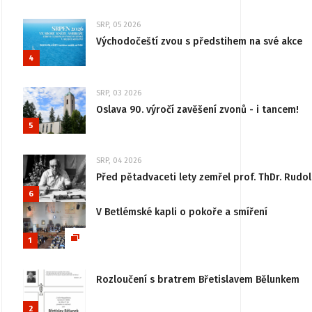
SRP, 05 2026
Východočeští zvou s předstihem na své akce
4
SRP, 03 2026
Oslava 90. výročí zavěšení zvonů - i tancem!
5
SRP, 04 2026
Před pětadvaceti lety zemřel prof. ThDr. Rudo
6
V Betlémské kapli o pokoře a smíření
1
Rozloučení s bratrem Břetislavem Bělunkem
2