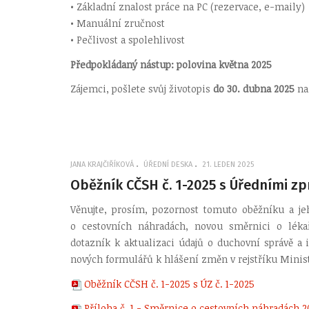
• Základní znalost práce na PC (rezervace, e-maily)
• Manuální zručnost
• Pečlivost a spolehlivost
Předpokládaný nástup: polovina května 2025
Zájemci, pošlete svůj životopis
do 30. dubna 2025
na
JANA KRAJČIŘÍKOVÁ
ÚŘEDNÍ DESKA
21. LEDEN 2025
Oběžník CČSH č. 1-2025 s Úředními zp
Věnujte, prosím, pozornost tomuto oběžníku a je
o cestovních náhradách, novou směrnici o léka
dotazník k aktualizaci údajů o duchovní správě a
nových formulářů k hlášení změn v rejstříku Minist
Oběžník CČSH č. 1-2025 s ÚZ č. 1-2025
Příloha č. 1 - Směrnice o cestovních náhradách 2