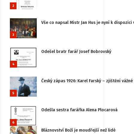
2
Vše co napsal Mistr Jan Hus je nyní k dispozici 
3
Odešel bratr farář Josef Bobrovský
4
Český zápas 1926: Karel Farský – zjištění vážn
5
Odešla sestra farářka Alena Plocarová
6
Bláznovství Boží je moudřejší než lidé