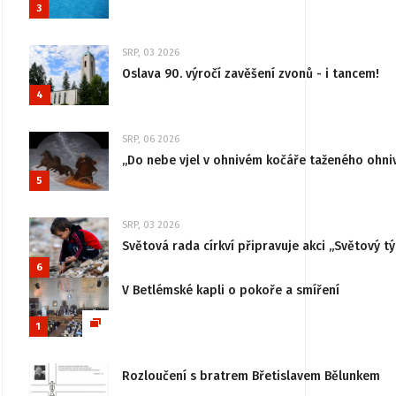
3
SRP, 03 2026
Oslava 90. výročí zavěšení zvonů - i tancem!
4
SRP, 06 2026
„Do nebe vjel v ohnivém kočáře taženého ohni
5
SRP, 03 2026
Světová rada církví připravuje akci „Světový tý
6
V Betlémské kapli o pokoře a smíření
1
Rozloučení s bratrem Břetislavem Bělunkem