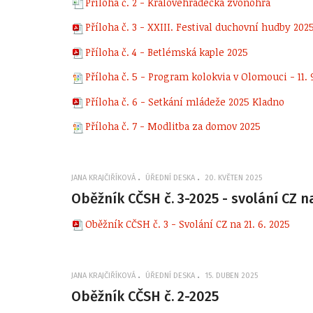
Příloha č. 2 - Královéhradecká zvonohra
Příloha č. 3 - XXIII. Festival duchovní hudby 202
Příloha č. 4 - Betlémská kaple 2025
Příloha č. 5 - Program kolokvia v Olomouci - 11. 
Příloha č. 6 - Setkání mládeže 2025 Kladno
Příloha č. 7 - Modlitba za domov 2025
JANA KRAJČIŘÍKOVÁ
ÚŘEDNÍ DESKA
20. KVĚTEN 2025
Oběžník CČSH č. 3-2025 - svolání CZ na
Oběžník CČSH č. 3 - Svolání CZ na 21. 6. 2025
JANA KRAJČIŘÍKOVÁ
ÚŘEDNÍ DESKA
15. DUBEN 2025
Oběžník CČSH č. 2-2025