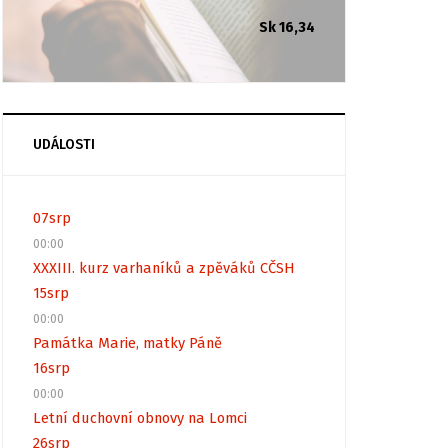
Sk 16,34
UDÁLOSTI
07
srp
00:00
XXXIII. kurz varhaníků a zpěváků CČSH
15
srp
00:00
Památka Marie, matky Páně
16
srp
00:00
Letní duchovní obnovy na Lomci
26
srp