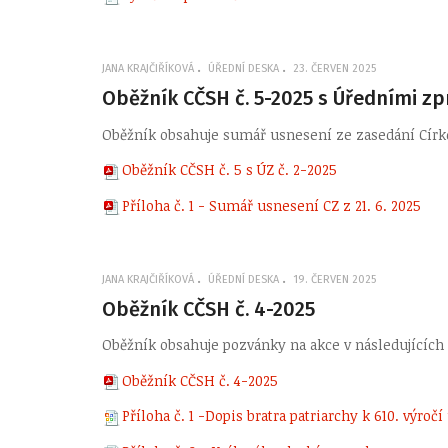
JANA KRAJČIŘÍKOVÁ
ÚŘEDNÍ DESKA
23. ČERVEN 2025
Oběžník CČSH č. 5-2025 s Úředními zp
Oběžník obsahuje sumář usnesení ze zasedání Círke
Oběžník CČSH č. 5 s ÚZ č. 2-2025
Příloha č. 1 - Sumář usnesení CZ z 21. 6. 2025
JANA KRAJČIŘÍKOVÁ
ÚŘEDNÍ DESKA
19. ČERVEN 2025
Oběžník CČSH č. 4-2025
Oběžník obsahuje pozvánky na akce v následujících
Oběžník CČSH č. 4-2025
Příloha č. 1 -Dopis bratra patriarchy k 610. výroč