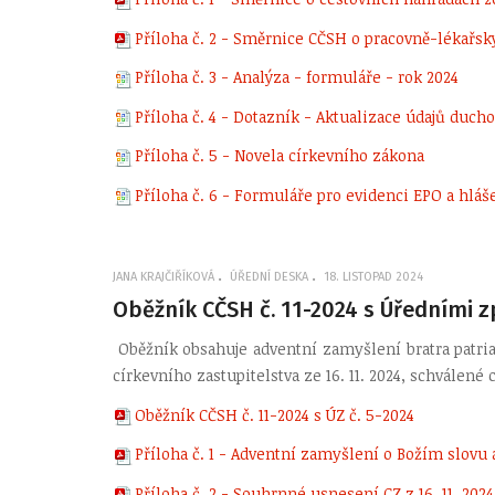
Příloha č. 2 - Směrnice CČSH o pracovně-lékařsk
Příloha č. 3 - Analýza - formuláře - rok 2024
Příloha č. 4 - Dotazník - Aktualizace údajů duch
Příloha č. 5 - Novela církevního zákona
Příloha č. 6 - Formuláře pro evidenci EPO a hlá
JANA KRAJČIŘÍKOVÁ
ÚŘEDNÍ DESKA
18. LISTOPAD 2024
Oběžník CČSH č. 11-2024 s Úředními z
Oběžník obsahuje adventní zamyšlení bratra patri
církevního zastupitelstva ze 16. 11. 2024, schválené
Oběžník CČSH č. 11-2024 s ÚZ č. 5-2024
Příloha č. 1 - Adventní zamyšlení o Božím slovu 
Příloha č. 2 - Souhrnné usnesení CZ z 16. 11. 2024