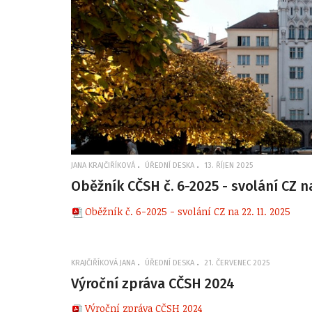
JANA KRAJČIŘÍKOVÁ
ÚŘEDNÍ DESKA
13. ŘÍJEN 2025
Oběžník CČSH č. 6-2025 - svolání CZ na
Oběžník č. 6-2025 - svolání CZ na 22. 11. 2025
KRAJČIŘÍKOVÁ JANA
ÚŘEDNÍ DESKA
21. ČERVENEC 2025
Výroční zpráva CČSH 2024
Výroční zpráva CČSH 2024