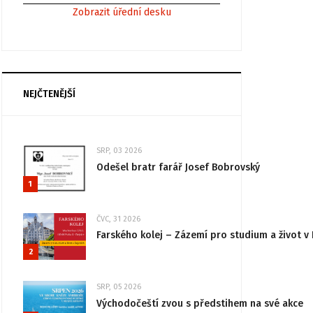
Zobrazit úřední desku
NEJČTENĚJŠÍ
SRP, 03 2026
Odešel bratr farář Josef Bobrovský
1
ČVC, 31 2026
Farského kolej – Zázemí pro studium a život v 
2
SRP, 05 2026
Východočeští zvou s předstihem na své akce