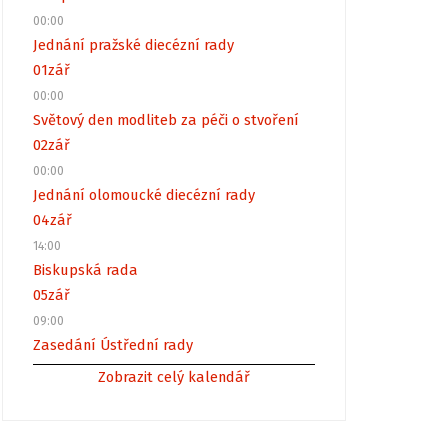
00:00
Jednání pražské diecézní rady
01
zář
00:00
Světový den modliteb za péči o stvoření
02
zář
00:00
Jednání olomoucké diecézní rady
04
zář
14:00
Biskupská rada
05
zář
09:00
Zasedání Ústřední rady
Zobrazit celý kalendář