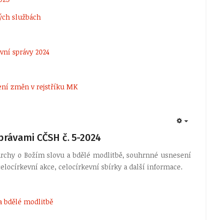
ých službách
ovní správy 2024
šení změn v rejstříku MK
EMPTY
právami CČSH č. 5-2024
archy o Božím slovu a bdělé modlitbě, souhrnné usnesení
 celocírkevní akce, celocírkevní sbírky a další informace.
a bdělé modlitbě