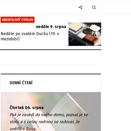
KAZATELSKÝ CYKLUS
neděle 9. srpna
Neděle po svatém Duchu (19. v
mezidobí)
DENNÍ ČTENÍ
Čtvrtek 06. srpna
Pak je zavedl do svého domu, pozval je ke
stolu a s celou rodinou se radoval, že
uvěřili v Boha.