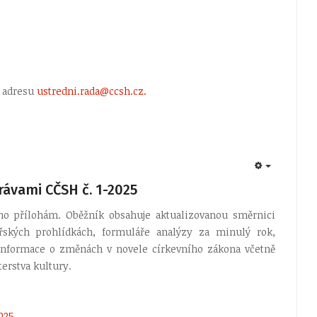
 adresu
ustredni.rada@ccsh.cz
.
EMPTY
rávami CČSH č. 1-2025
ho přílohám. Oběžník obsahuje aktualizovanou směrnici
řských prohlídkách, formuláře analýzy za minulý rok,
 informace o změnách v novele církevního zákona včetně
erstva kultury.
025