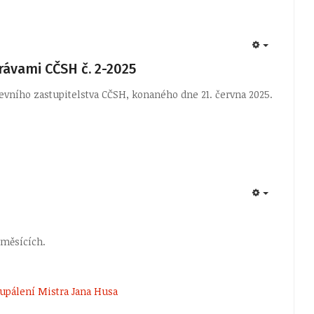
EMPTY
rávami CČSH č. 2-2025
vního zastupitelstva CČSH, konaného dne 21. června 2025.
EMPTY
 měsících.
í upálení Mistra Jana Husa