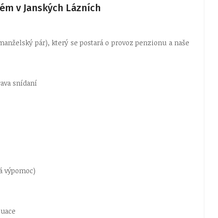
lém v Janských Lázních
anželský pár), který se postará o provoz penzionu a naše
rava snídaní
ká výpomoc)
tuace