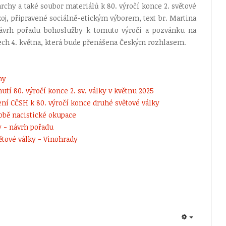
rchy a také soubor materiálů k 80. výročí konce 2. světové
oj, připravené sociálně-etickým výborem, text br. Martina
 návrh pořadu bohoslužby k tomuto výročí a pozvánku na
ech 4. května, která bude přenášena Českým rozhlasem.
hy
í 80. výročí konce 2. sv. války v květnu 2025
lášení CČSH k 80. výročí konce druhé světové války
době nacistické okupace
y - návrh pořadu
větové války - Vinohrady
EMPTY