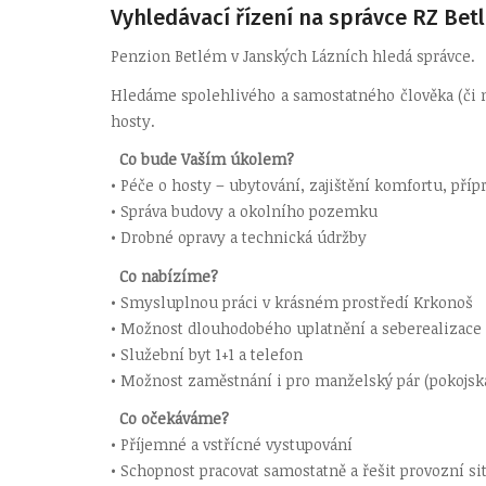
Vyhledávací řízení na správce RZ Bet
Penzion Betlém v Janských Lázních hledá správce.
Hledáme spolehlivého a samostatného člověka (či m
hosty.
Co bude Vaším úkolem?
• Péče o hosty – ubytování, zajištění komfortu, příp
• Správa budovy a okolního pozemku
• Drobné opravy a technická údržby
Co nabízíme?
• Smysluplnou práci v krásném prostředí Krkonoš
• Možnost dlouhodobého uplatnění a seberealizace
• Služební byt 1+1 a telefon
• Možnost zaměstnání i pro manželský pár (pokojs
Co očekáváme?
• Příjemné a vstřícné vystupování
• Schopnost pracovat samostatně a řešit provozní si