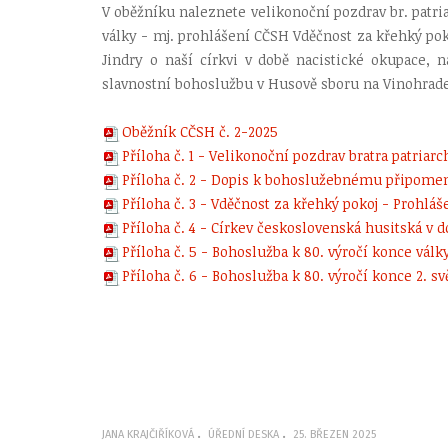
V oběžníku naleznete velikonoční pozdrav br. patria
války - mj. prohlášení CČSH Vděčnost za křehký pok
Jindry o naší církvi v době nacistické okupace,
slavnostní bohoslužbu v Husově sboru na Vinohrad
Oběžník CČSH č. 2-2025
Příloha č. 1 - Velikonoční pozdrav bratra patriarc
Příloha č. 2 - Dopis k bohoslužebnému připomenut
Příloha č. 3 - Vděčnost za křehký pokoj - Proh
Příloha č. 4 - Církev československá husitská v 
Příloha č. 5 - Bohoslužba k 80. výročí konce válk
Příloha č. 6 - Bohoslužba k 80. výročí konce 2. s
JANA KRAJČIŘÍKOVÁ
ÚŘEDNÍ DESKA
25. BŘEZEN 2025