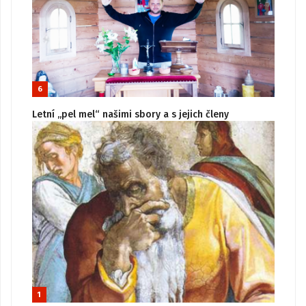
6
Letní „pel mel“ našimi sbory a s jejich členy
1