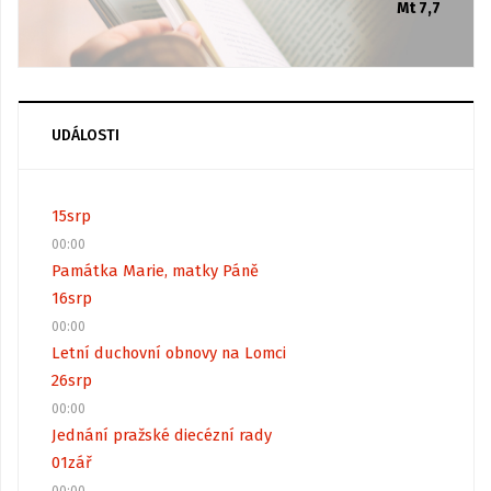
Mt 7,7
UDÁLOSTI
15
srp
00:00
Památka Marie, matky Páně
16
srp
00:00
Letní duchovní obnovy na Lomci
26
srp
00:00
Jednání pražské diecézní rady
01
zář