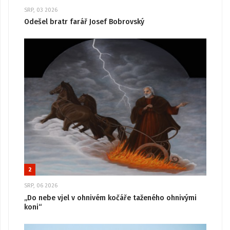
SRP, 03 2026
Odešel bratr farář Josef Bobrovský
2
SRP, 06 2026
„Do nebe vjel v ohnivém kočáře taženého ohnivými
koni“