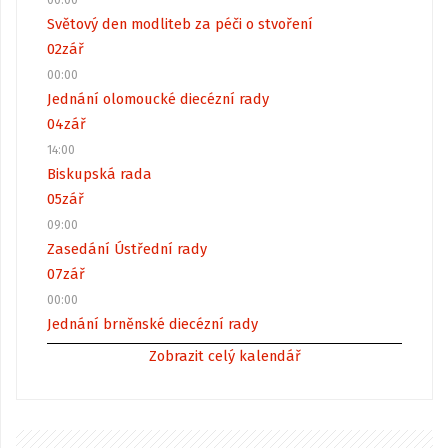
00:00
Světový den modliteb za péči o stvoření
02
zář
00:00
Jednání olomoucké diecézní rady
04
zář
14:00
Biskupská rada
05
zář
09:00
Zasedání Ústřední rady
07
zář
00:00
Jednání brněnské diecézní rady
Zobrazit celý kalendář