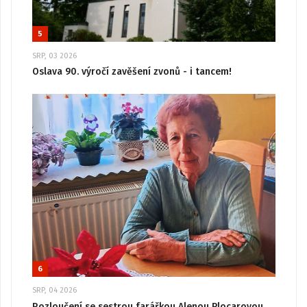
5
SRP, 03 2026
Oslava 90. výročí zavěšení zvonů - i tancem!
6
SRP, 04 2026
Rozloučení se sestrou farářkou Alenou Plocarovou