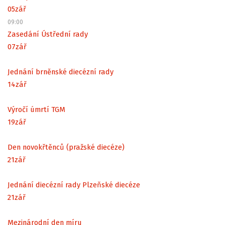
05
zář
09:00
Zasedání Ústřední rady
07
zář
Jednání brněnské diecézní rady
14
zář
Výročí úmrtí TGM
19
zář
Den novokřtěnců (pražské diecéze)
21
zář
Jednání diecézní rady Plzeňské diecéze
21
zář
Mezinárodní den míru