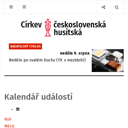
KAZATELSKÝ CYKLUS
neděle 9. srpna
Neděle po svatém Duchu (19. v mezidobí)
Kalendář událostí
Rok
Měsíc