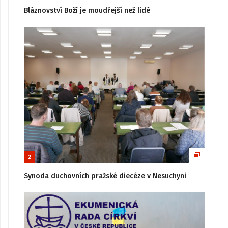
Bláznovství Boží je moudřejší než lidé
2
Synoda duchovních pražské diecéze v Nesuchyni