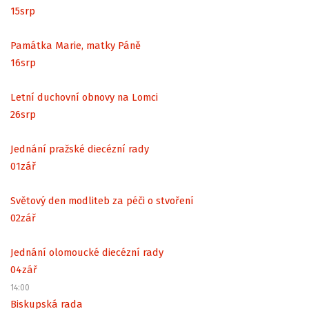
15
srp
Památka Marie, matky Páně
16
srp
Letní duchovní obnovy na Lomci
26
srp
Jednání pražské diecézní rady
01
zář
Světový den modliteb za péči o stvoření
02
zář
Jednání olomoucké diecézní rady
04
zář
14:00
Biskupská rada