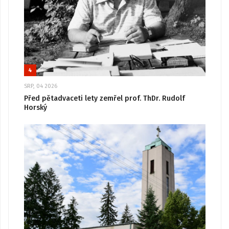
4
SRP, 04 2026
Před pětadvaceti lety zemřel prof. ThDr. Rudolf
Horský