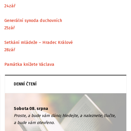
24
zář
Generální synoda duchovních
25
zář
Setkání mládeže – Hradec Králové
28
zář
Památka knížete Václava
DENNÍ ČTENÍ
Sobota 08. srpna
Proste, a bude vám dáno; hledejte, a naleznete; tlučte,
a bude vám otevřeno.