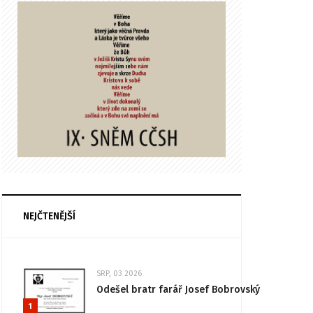
NEJČTENĚJŠÍ
SRP, 03 2026
Odešel bratr farář Josef Bobrovský
1