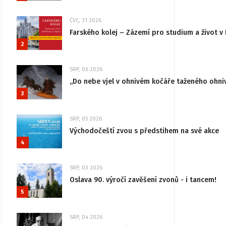
ČVC, 31 2026
Farského kolej – Zázemí pro studium a život v 
2
SRP, 06 2026
„Do nebe vjel v ohnivém kočáře taženého ohni
3
SRP, 05 2026
Východočeští zvou s předstihem na své akce
4
SRP, 03 2026
Oslava 90. výročí zavěšení zvonů - i tancem!
5
SRP, 04 2026