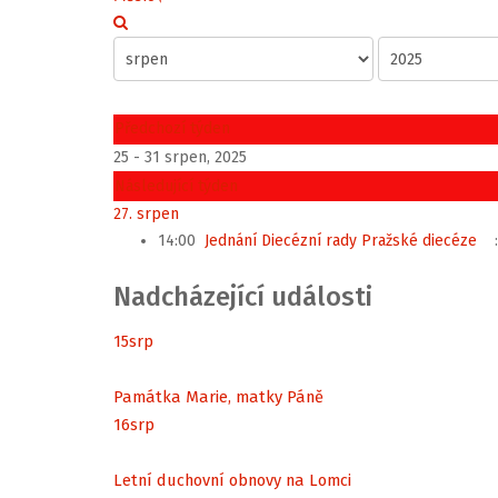
Předchozí týden
25 - 31 srpen, 2025
Následující týden
27. srpen
14:00
Jednání Diecézní rady Pražské diecéze
:
Nadcházející události
15
srp
Památka Marie, matky Páně
16
srp
Letní duchovní obnovy na Lomci