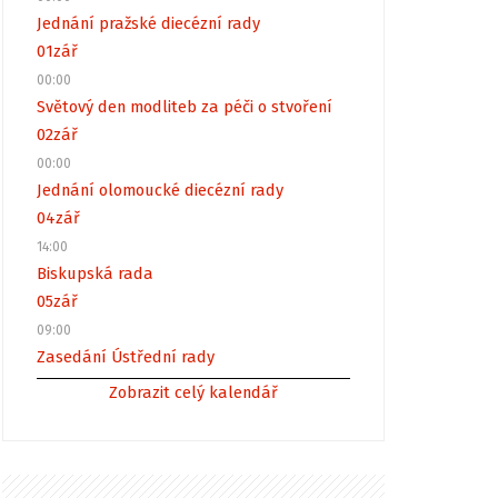
Jednání pražské diecézní rady
01
zář
00:00
Světový den modliteb za péči o stvoření
02
zář
00:00
Jednání olomoucké diecézní rady
04
zář
14:00
Biskupská rada
05
zář
09:00
Zasedání Ústřední rady
Zobrazit celý kalendář