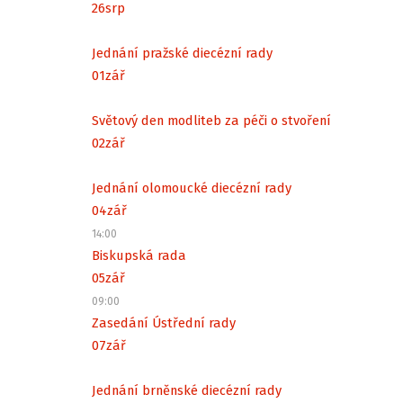
26
srp
Jednání pražské diecézní rady
01
zář
Světový den modliteb za péči o stvoření
02
zář
Jednání olomoucké diecézní rady
04
zář
14:00
Biskupská rada
05
zář
09:00
Zasedání Ústřední rady
07
zář
Jednání brněnské diecézní rady