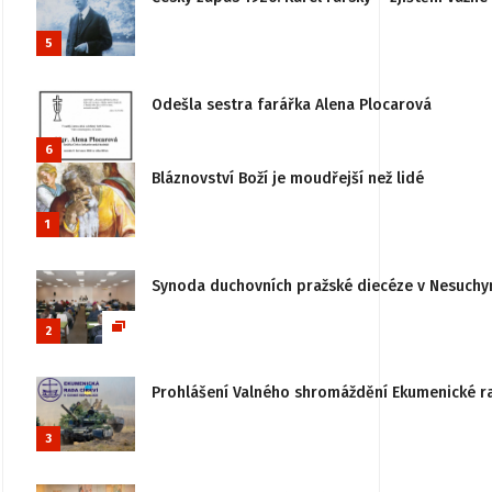
5
Odešla sestra farářka Alena Plocarová
6
Bláznovství Boží je moudřejší než lidé
1
Synoda duchovních pražské diecéze v Nesuchy
2
Prohlášení Valného shromáždění Ekumenické rady
3