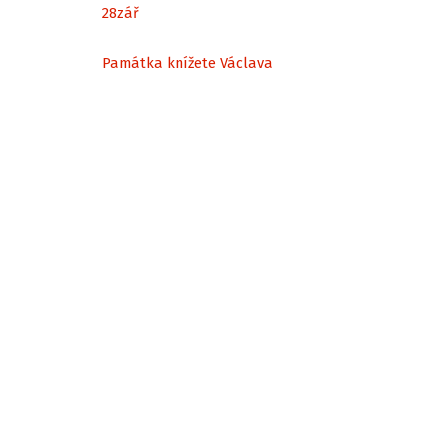
28
zář
Památka knížete Václava