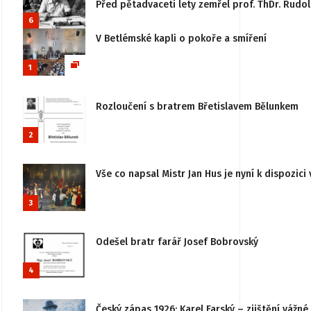
Před pětadvaceti lety zemřel prof. ThDr. Rudo
6
V Betlémské kapli o pokoře a smíření
1
Rozloučení s bratrem Břetislavem Bělunkem
2
Vše co napsal Mistr Jan Hus je nyní k dispozici 
3
Odešel bratr farář Josef Bobrovský
4
Český zápas 1926: Karel Farský – zjištění vážn