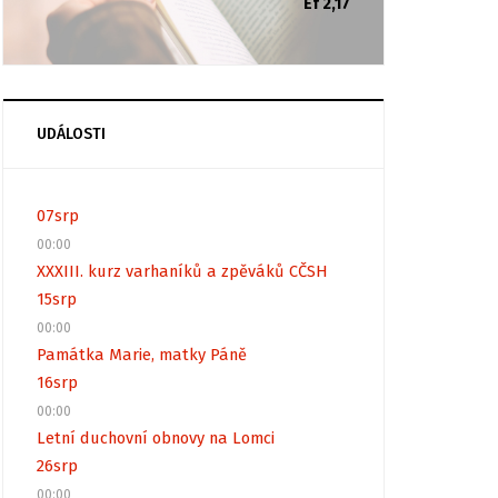
Ef 2,17
UDÁLOSTI
07
srp
00:00
XXXIII. kurz varhaníků a zpěváků CČSH
15
srp
00:00
Památka Marie, matky Páně
16
srp
00:00
Letní duchovní obnovy na Lomci
26
srp
00:00