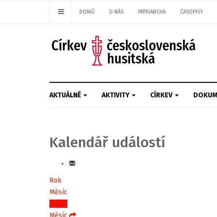
DOMŮ
O NÁS
PATRIARCHA
ČASOPISY
AKTUÁLNĚ
AKTIVITY
CÍRKEV
DOKUM
Kalendář událostí
Rok
Měsíc
Týden
Měsíc