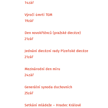
14
zář
Výročí úmrtí TGM
19
zář
Den novokřtěnců (pražské diecéze)
21
zář
Jednání diecézní rady Plzeňské diecéze
21
zář
Mezinárodní den míru
24
zář
Generální synoda duchovních
25
zář
Setkání mládeže – Hradec Králové