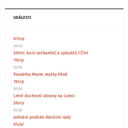
UDÁLOSTI
07
srp
00:00
XXXIII. kurz varhaníků a zpěváků CČSH
15
srp
00:00
Památka Marie, matky Páně
16
srp
00:00
Letní duchovní obnovy na Lomci
26
srp
00:00
Jednání pražské diecézní rady
01
zář