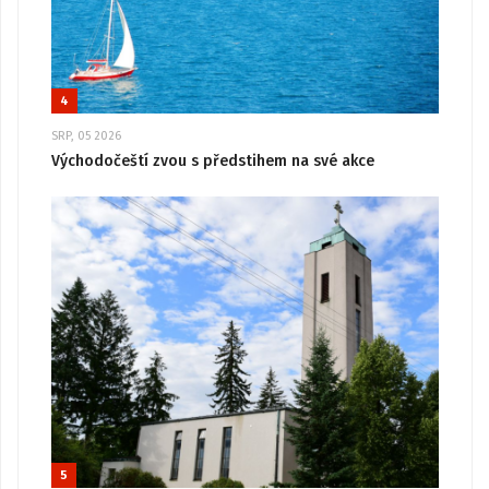
4
SRP, 05 2026
Východočeští zvou s předstihem na své akce
5