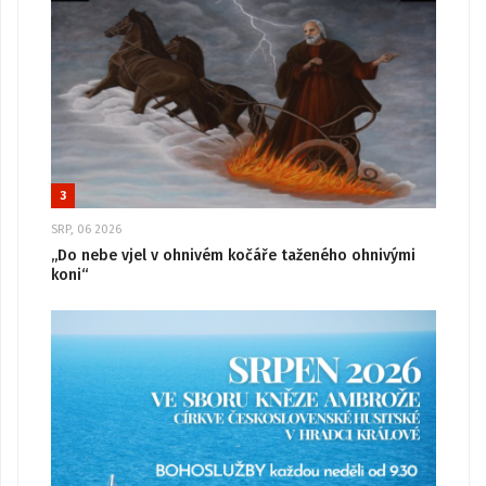
3
SRP, 06 2026
„Do nebe vjel v ohnivém kočáře taženého ohnivými
koni“