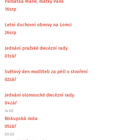
Památka Marie, matky Páně
16
srp
Letní duchovní obnovy na Lomci
26
srp
Jednání pražské diecézní rady
01
zář
Světový den modliteb za péči o stvoření
02
zář
Jednání olomoucké diecézní rady
04
zář
14:00
Biskupská rada
05
zář
09:00