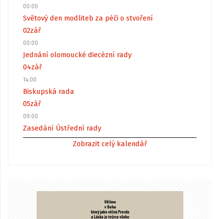
00:00
Světový den modliteb za péči o stvoření
02
zář
00:00
Jednání olomoucké diecézní rady
04
zář
14:00
Biskupská rada
05
zář
09:00
Zasedání Ústřední rady
Zobrazit celý kalendář