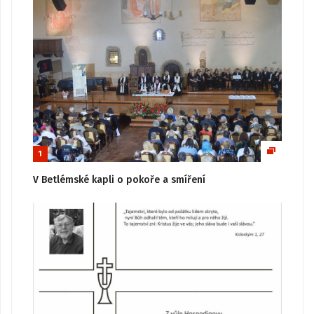
1
V Betlémské kapli o pokoře a smíření