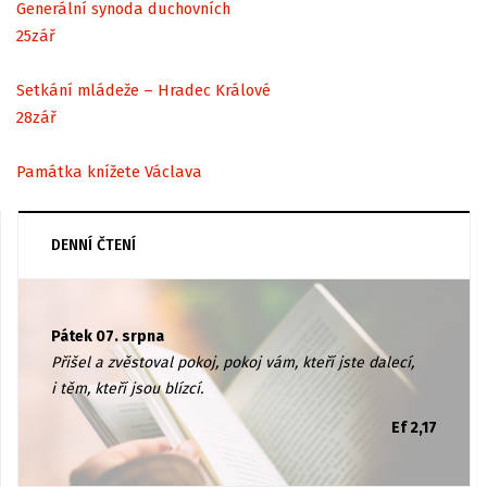
Generální synoda duchovních
25
zář
Setkání mládeže – Hradec Králové
28
zář
Památka knížete Václava
DENNÍ ČTENÍ
Pátek 07. srpna
Přišel a zvěstoval pokoj, pokoj vám, kteří jste dalecí,
i těm, kteří jsou blízcí.
Ef 2,17