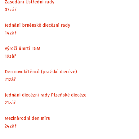
Zasedání Ústřední rady
07
zář
Jednání brněnské diecézní rady
14
zář
Výročí úmrtí TGM
19
zář
Den novokřtěnců (pražské diecéze)
21
zář
Jednání diecézní rady Plzeňské diecéze
21
zář
Mezinárodní den míru
24
zář