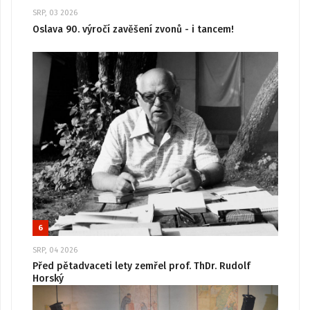
SRP, 03 2026
Oslava 90. výročí zavěšení zvonů - i tancem!
6
SRP, 04 2026
Před pětadvaceti lety zemřel prof. ThDr. Rudolf
Horský