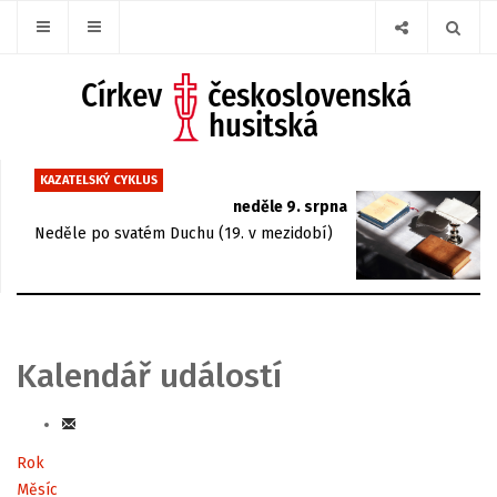
KAZATELSKÝ CYKLUS
neděle 9. srpna
Neděle po svatém Duchu (19. v mezidobí)
Kalendář událostí
Rok
Měsíc