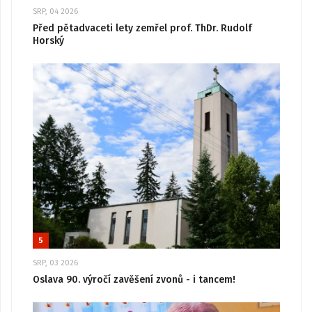
SRP, 04 2026
Před pětadvaceti lety zemřel prof. ThDr. Rudolf
Horský
5
SRP, 03 2026
Oslava 90. výročí zavěšení zvonů - i tancem!