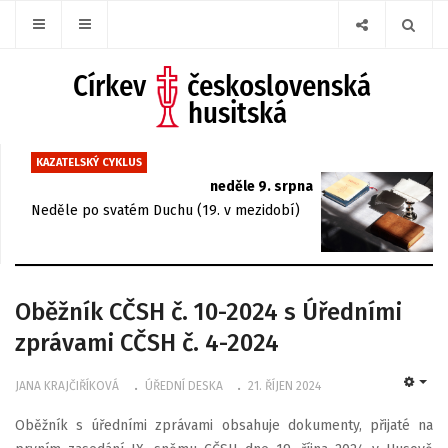
KAZATELSKÝ CYKLUS
neděle 9. srpna
Neděle po svatém Duchu (19. v mezidobí)
Oběžník CČSH č. 10-2024 s Úředními
zprávami CČSH č. 4-2024
JANA KRAJČIŘÍKOVÁ
ÚŘEDNÍ DESKA
21. ŘÍJEN 2024
EMP
Oběžník s úředními zprávami obsahuje dokumenty, přijaté na