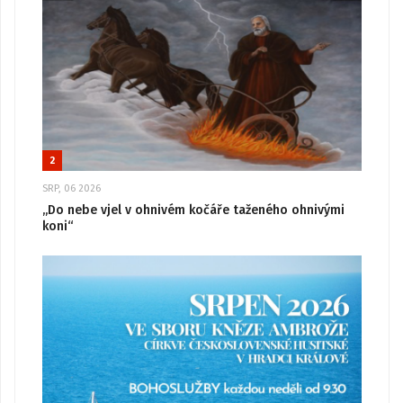
2
SRP, 06 2026
„Do nebe vjel v ohnivém kočáře taženého ohnivými
koni“