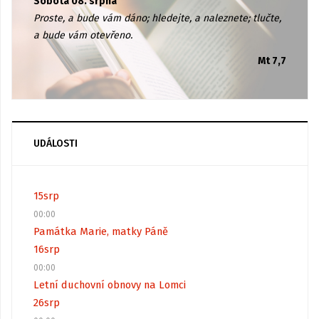
Sobota 08. srpna
Proste, a bude vám dáno; hledejte, a naleznete; tlučte,
a bude vám otevřeno.
Mt 7,7
UDÁLOSTI
15
srp
00:00
Památka Marie, matky Páně
16
srp
00:00
Letní duchovní obnovy na Lomci
26
srp