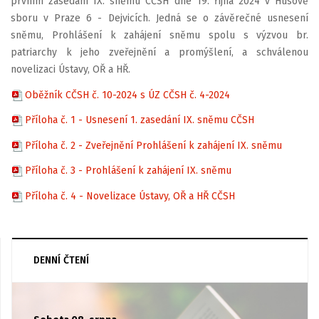
prvním zasedání IX. sněmu CČSH dne 19. října 2024 v Husově
sboru v Praze 6 - Dejvicích. Jedná se o závěrečné usnesení
sněmu, Prohlášení k zahájení sněmu spolu s výzvou br.
patriarchy k jeho zveřejnění a promýšlení, a schválenou
novelizaci Ústavy, OŘ a HŘ.
Oběžník CČSH č. 10-2024 s ÚZ CČSH č. 4-2024
Příloha č. 1 - Usnesení 1. zasedání IX. sněmu CČSH
Příloha č. 2 - Zveřejnění Prohlášení k zahájení IX. sněmu
Příloha č. 3 - Prohlášení k zahájení IX. sněmu
Příloha č. 4 - Novelizace Ústavy, OŘ a HŘ CČSH
DENNÍ ČTENÍ