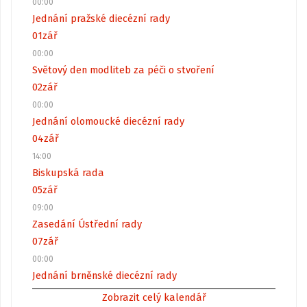
00:00
Jednání pražské diecézní rady
01
zář
00:00
Světový den modliteb za péči o stvoření
02
zář
00:00
Jednání olomoucké diecézní rady
04
zář
14:00
Biskupská rada
05
zář
09:00
Zasedání Ústřední rady
07
zář
00:00
Jednání brněnské diecézní rady
Zobrazit celý kalendář