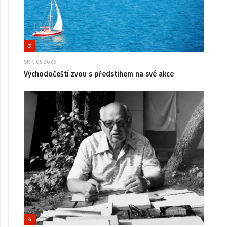
3
SRP, 05 2026
Východočeští zvou s předstihem na své akce
4