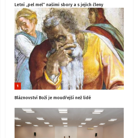
Letní „pel mel“ našimi sbory a s jejich členy
1
Bláznovství Boží je moudřejší než lidé