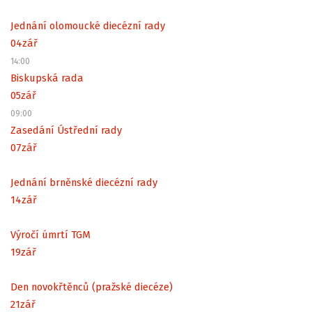
Jednání olomoucké diecézní rady
04
zář
14:00
Biskupská rada
05
zář
09:00
Zasedání Ústřední rady
07
zář
Jednání brněnské diecézní rady
14
zář
Výročí úmrtí TGM
19
zář
Den novokřtěnců (pražské diecéze)
21
zář