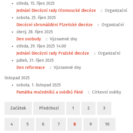
středa, 15. říjen 2025
Jednání Diecézní rady Olomoucké diecéze
:: Organizační
sobota, 25. říjen 2025
Diecézní shromáždění Plzeňské diecéze
:: Organizační
úterý, 28. říjen 2025
Den svobody
:: Významné dny
středa, 29. říjen 2025 14:00
Jednání Diecézní rady Pražské diecéze
:: Organizační
pátek, 31. říjen 2025
Den reformace
:: Významné dny
listopad 2025
sobota, 1. listopad 2025
Památka mučedníků a svědků Páně
:: Církevní svátky
Limit stránkování seznamu
Začátek
Předchozí
1
2
3
4
5
6
7
8
9
10