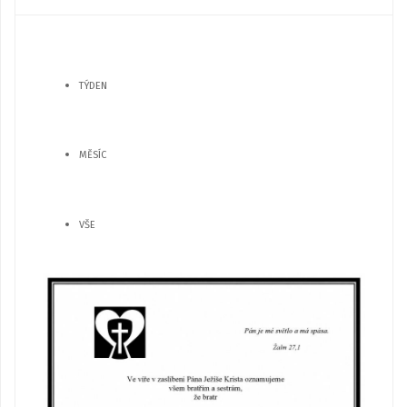
TÝDEN
MĚSÍC
VŠE