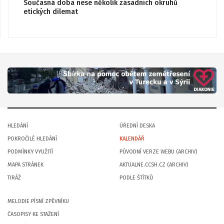
Současná doba nese několik zásadních okruhů
etických dilemat
HLEDÁNÍ
ÚŘEDNÍ DESKA
POKROČILÉ HLEDÁNÍ
KALENDÁŘ
PODMÍNKY VYUŽITÍ
PŮVODNÍ VERZE WEBU (ARCHIV)
MAPA STRÁNEK
AKTUALNE.CCSH.CZ (ARCHIV)
TIRÁŽ
PODLE ŠTÍTKŮ
MELODIE PÍSNÍ ZPĚVNÍKU
ČASOPISY KE STAŽENÍ