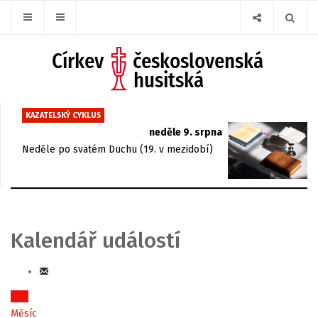
KAZATELSKÝ CYKLUS
neděle 9. srpna
Neděle po svatém Duchu (19. v mezidobí)
Kalendář událostí
Rok
Měsíc