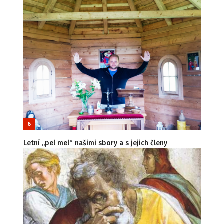
6
Letní „pel mel“ našimi sbory a s jejich členy