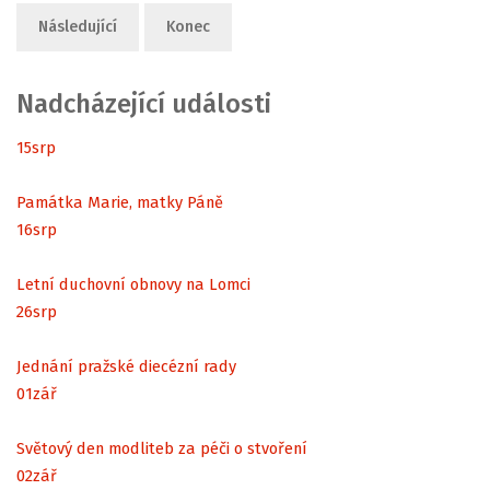
Následující
Konec
Nadcházející události
15
srp
Památka Marie, matky Páně
16
srp
Letní duchovní obnovy na Lomci
26
srp
Jednání pražské diecézní rady
01
zář
Světový den modliteb za péči o stvoření
02
zář