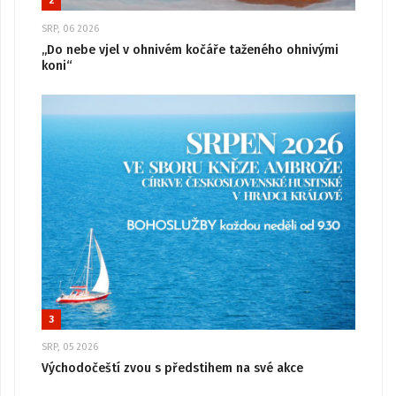
2
SRP, 06 2026
„Do nebe vjel v ohnivém kočáře taženého ohnivými
koni“
3
SRP, 05 2026
Východočeští zvou s předstihem na své akce