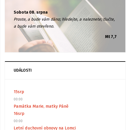
Sobota 08. srpna
Proste, a bude vám dáno; hledejte, a naleznete; tlučte,
a bude vám otevřeno.
Mt 7,7
UDÁLOSTI
15
srp
00:00
Památka Marie, matky Páně
16
srp
00:00
Letní duchovní obnovy na Lomci