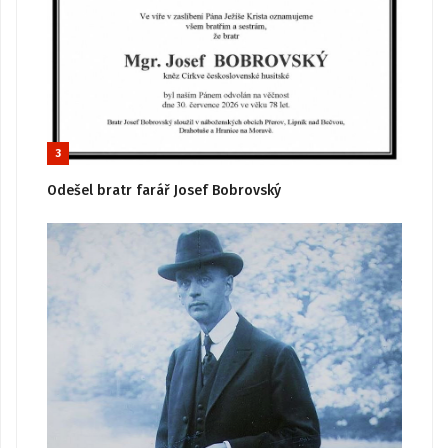
3
Odešel bratr farář Josef Bobrovský