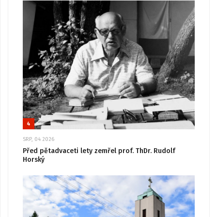
4
SRP, 04 2026
Před pětadvaceti lety zemřel prof. ThDr. Rudolf
Horský