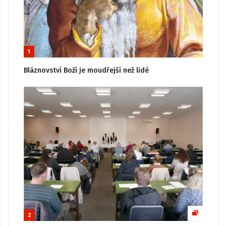
1
Bláznovství Boží je moudřejší než lidé
2