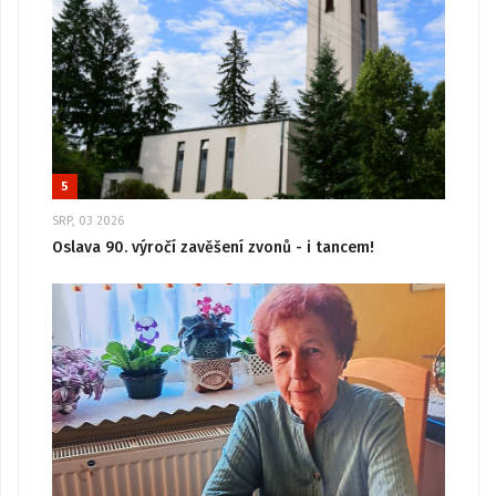
5
SRP, 03 2026
Oslava 90. výročí zavěšení zvonů - i tancem!