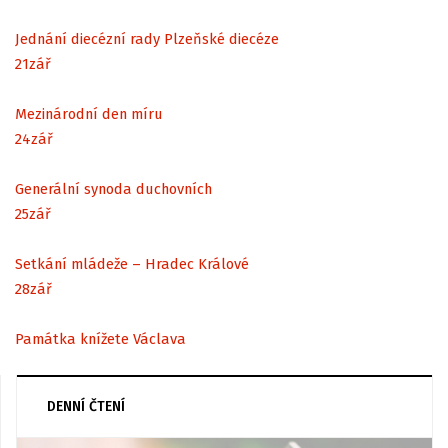
Jednání diecézní rady Plzeňské diecéze
21
zář
Mezinárodní den míru
24
zář
Generální synoda duchovních
25
zář
Setkání mládeže – Hradec Králové
28
zář
Památka knížete Václava
DENNÍ ČTENÍ