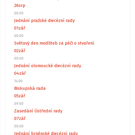
26
srp
00:00
Jednání pražské diecézní rady
01
zář
00:00
Světový den modliteb za péči o stvoření
02
zář
00:00
Jednání olomoucké diecézní rady
04
zář
14:00
Biskupská rada
05
zář
09:00
Zasedání Ústřední rady
07
zář
00:00
Jednání brněnské diecézní rady