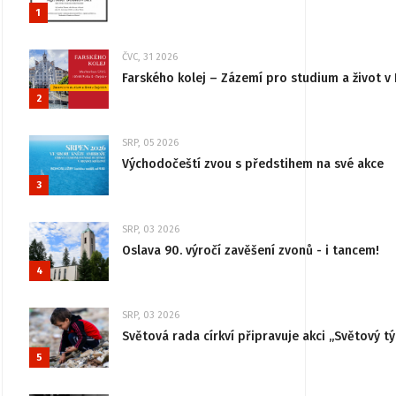
1
ČVC, 31 2026
Farského kolej – Zázemí pro studium a život v 
2
SRP, 05 2026
Východočeští zvou s předstihem na své akce
3
SRP, 03 2026
Oslava 90. výročí zavěšení zvonů - i tancem!
4
SRP, 03 2026
Světová rada církví připravuje akci „Světový tý
5