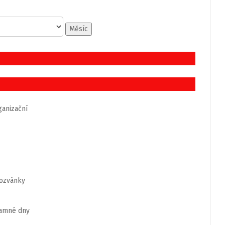
Měsíc
anizační
ozvánky
amné dny