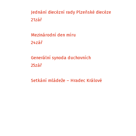
Jednání diecézní rady Plzeňské diecéze
21
zář
Mezinárodní den míru
24
zář
Generální synoda duchovních
25
zář
Setkání mládeže – Hradec Králové