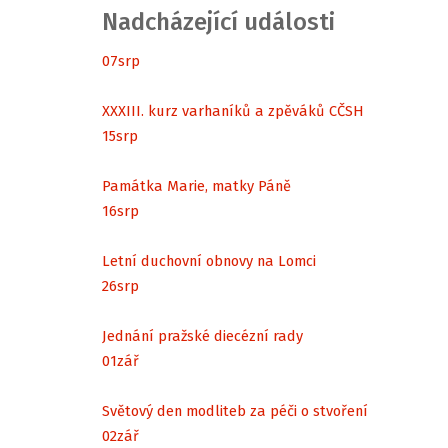
Nadcházející události
07
srp
XXXIII. kurz varhaníků a zpěváků CČSH
15
srp
Památka Marie, matky Páně
16
srp
Letní duchovní obnovy na Lomci
26
srp
Jednání pražské diecézní rady
01
zář
Světový den modliteb za péči o stvoření
02
zář