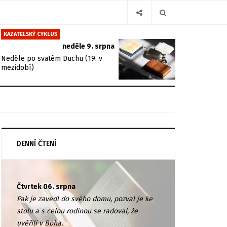
KAZATELSKÝ CYKLUS
neděle 9. srpna
Neděle po svatém Duchu (19. v
mezidobí)
DENNÍ ČTENÍ
Čtvrtek 06. srpna
Pak je zavedl do svého domu, pozval je ke
stolu a s celou rodinou se radoval, že
uvěřili v Boha.