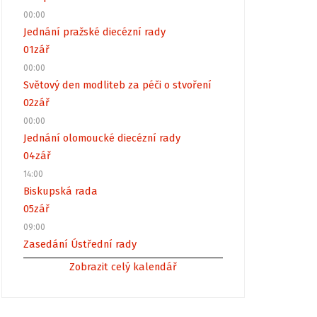
00:00
Jednání pražské diecézní rady
01
zář
00:00
Světový den modliteb za péči o stvoření
02
zář
00:00
Jednání olomoucké diecézní rady
04
zář
14:00
Biskupská rada
05
zář
09:00
Zasedání Ústřední rady
Zobrazit celý kalendář