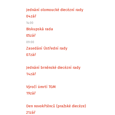
Jednání olomoucké diecézní rady
04
zář
14:00
Biskupská rada
05
zář
09:00
Zasedání Ústřední rady
07
zář
Jednání brněnské diecézní rady
14
zář
Výročí úmrtí TGM
19
zář
Den novokřtěnců (pražské diecéze)
21
zář