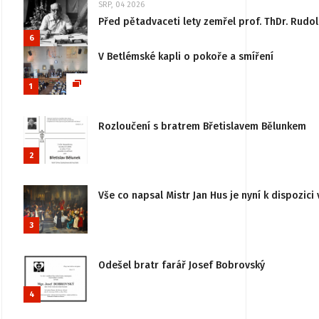
SRP, 04 2026
Před pětadvaceti lety zemřel prof. ThDr. Rudo
6
V Betlémské kapli o pokoře a smíření
1
Rozloučení s bratrem Břetislavem Bělunkem
2
Vše co napsal Mistr Jan Hus je nyní k dispozici 
3
Odešel bratr farář Josef Bobrovský
4