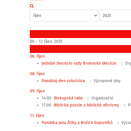
Předchozí týden
06 - 12 říjen, 2025
Následující týden
06. říjen
Jednání Diecézní rady Brněnské diecéze
:: Org
08. říjen
Památný den sokolstva
:: Významné dny
09. říjen
14:00
Biskupská rada
:: Organizační
17:00
Biblická poezie a biblické aforismy
:: P
11. říjen
Památka Jana Žižky a Božích bojovníků
:: Význ