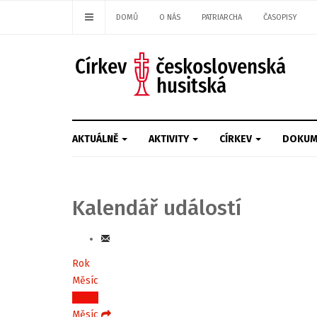
DOMŮ
O NÁS
PATRIARCHA
ČASOPISY
AKTUÁLNĚ
AKTIVITY
CÍRKEV
DOKUM
Kalendář událostí
Rok
Měsíc
Týden
Měsíc