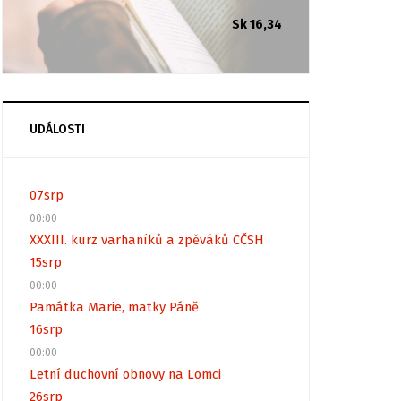
Sk 16,34
UDÁLOSTI
07
srp
00:00
XXXIII. kurz varhaníků a zpěváků CČSH
15
srp
00:00
Památka Marie, matky Páně
16
srp
00:00
Letní duchovní obnovy na Lomci
26
srp