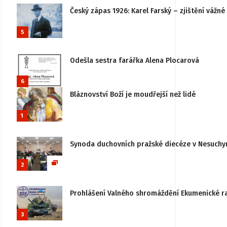
Český zápas 1926: Karel Farský – zjištění vážn
5
Odešla sestra farářka Alena Plocarová
6
Bláznovství Boží je moudřejší než lidé
1
Synoda duchovních pražské diecéze v Nesuchy
2
Prohlášení Valného shromáždění Ekumenické rady
3