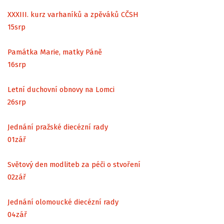
XXXIII. kurz varhaníků a zpěváků CČSH
15
srp
Památka Marie, matky Páně
16
srp
Letní duchovní obnovy na Lomci
26
srp
Jednání pražské diecézní rady
01
zář
Světový den modliteb za péči o stvoření
02
zář
Jednání olomoucké diecézní rady
04
zář