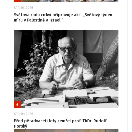
SRP, 03 2026
Světová rada církví připravuje akci „Světový týden
míru v Palestině a Izraeli“
6
SRP, 04 2026
Před pětadvaceti lety zemřel prof. ThDr. Rudolf
Horský