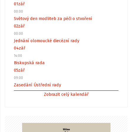
01
zář
00:00
Světový den modliteb za péči o stvoření
02
zář
00:00
Jednání olomoucké diecézní rady
04
zář
14:00
Biskupská rada
05
zář
09:00
Zasedání Ústřední rady
Zobrazit celý kalendář