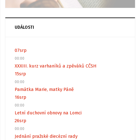
UDÁLOSTI
07
srp
00:00
XXXIII. kurz varhaníků a zpěváků CČSH
15
srp
00:00
Památka Marie, matky Páně
16
srp
00:00
Letní duchovní obnovy na Lomci
26
srp
00:00
Jednání pražské diecézní rady