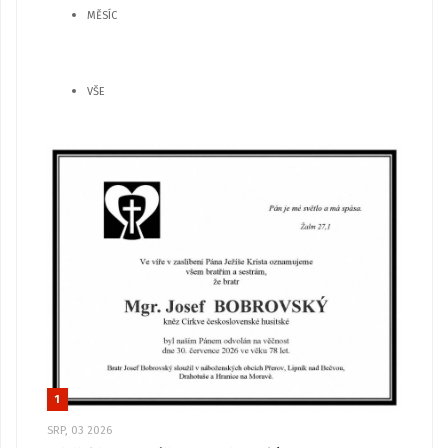
MĚSÍC
VŠE
1
SRP, 03 2026