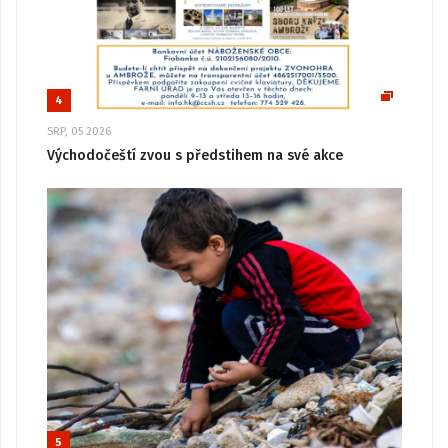
4
SRP, 05 2026
Východočeští zvou s předstihem na své akce
5