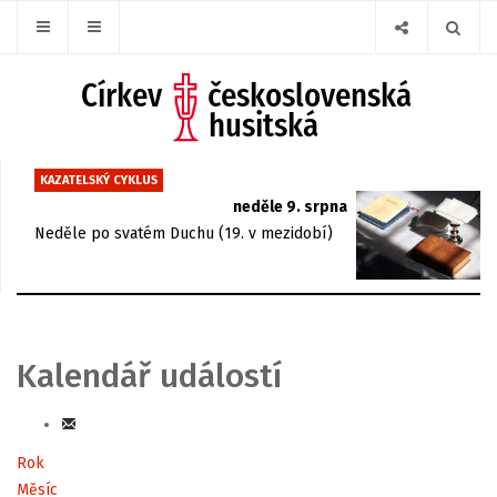
KAZATELSKÝ CYKLUS
neděle 9. srpna
Neděle po svatém Duchu (19. v mezidobí)
Kalendář událostí
Rok
Měsíc