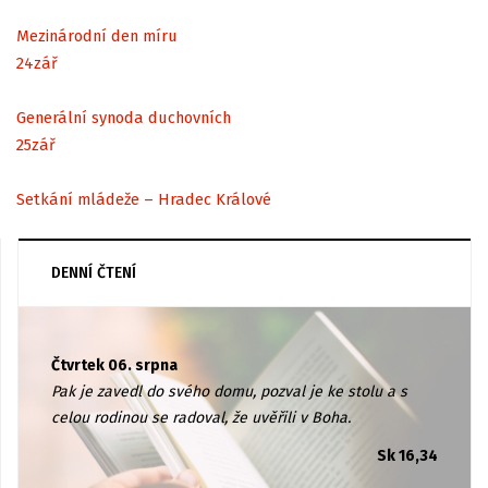
Mezinárodní den míru
24
zář
Generální synoda duchovních
25
zář
Setkání mládeže – Hradec Králové
DENNÍ ČTENÍ
Čtvrtek 06. srpna
Pak je zavedl do svého domu, pozval je ke stolu a s
celou rodinou se radoval, že uvěřili v Boha.
Sk 16,34