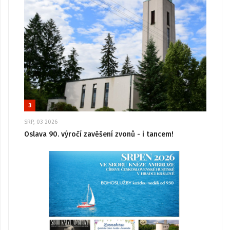
3
SRP, 03 2026
Oslava 90. výročí zavěšení zvonů - i tancem!