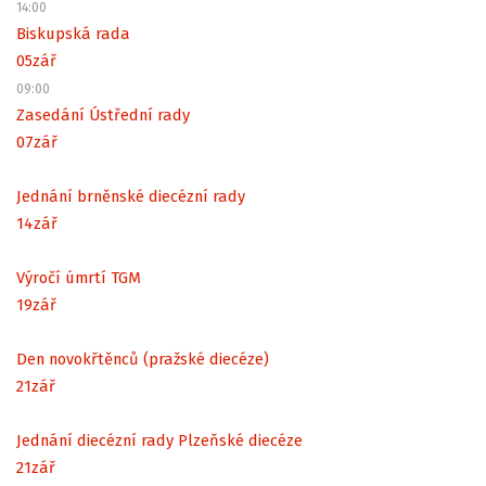
14:00
Biskupská rada
05
zář
09:00
Zasedání Ústřední rady
07
zář
Jednání brněnské diecézní rady
14
zář
Výročí úmrtí TGM
19
zář
Den novokřtěnců (pražské diecéze)
21
zář
Jednání diecézní rady Plzeňské diecéze
21
zář