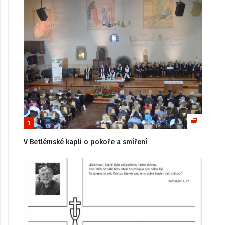
1
V Betlémské kapli o pokoře a smíření