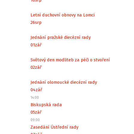
Letní duchovní obnovy na Lomci
26
srp
Jednání pražské diecézní rady
01
zář
Světový den modliteb za péči o stvoření
02
zář
Jednání olomoucké diecézní rady
04
zář
14:00
Biskupská rada
05
zář
09:00
Zasedání Ústřední rady