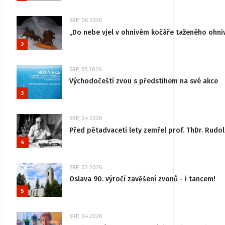
SRP, 06 2026
„Do nebe vjel v ohnivém kočáře taženého ohni
2
SRP, 05 2026
Východočeští zvou s předstihem na své akce
3
SRP, 04 2026
Před pětadvaceti lety zemřel prof. ThDr. Rudo
4
SRP, 03 2026
Oslava 90. výročí zavěšení zvonů - i tancem!
5
SRP, 04 2026