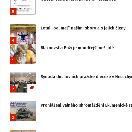
5
Letní „pel mel“ našimi sbory a s jejich členy
6
Bláznovství Boží je moudřejší než lidé
1
Synoda duchovních pražské diecéze v Nesuchy
2
Prohlášení Valného shromáždění Ekumenické rady
3