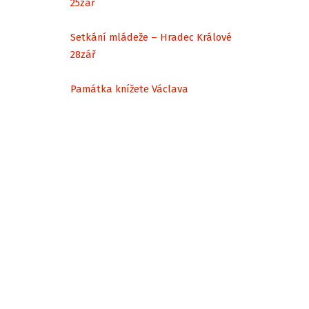
25
zář
Setkání mládeže – Hradec Králové
28
zář
Památka knížete Václava