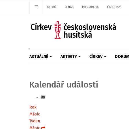
DOMŮ
O NÁS
PATRIARCHA
ČASOPISY
AKTUÁLNĚ
AKTIVITY
CÍRKEV
DOKUM
Kalendář událostí
Rok
Měsíc
Týden
Měsíc