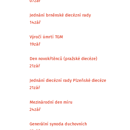
07
zář
Jednání brněnské diecézní rady
14
zář
Výročí úmrtí TGM
19
zář
Den novokřtěnců (pražské diecéze)
21
zář
Jednání diecézní rady Plzeňské diecéze
21
zář
Mezinárodní den míru
24
zář
Generální synoda duchovních