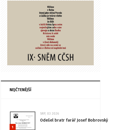
NEJČTENĚJŠÍ
SRP, 03 2026
Odešel bratr farář Josef Bobrovský
1