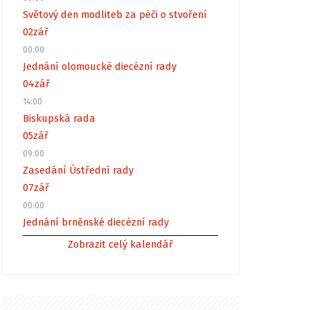
Světový den modliteb za péči o stvoření
02
zář
00:00
Jednání olomoucké diecézní rady
04
zář
14:00
Biskupská rada
05
zář
09:00
Zasedání Ústřední rady
07
zář
00:00
Jednání brněnské diecézní rady
Zobrazit celý kalendář