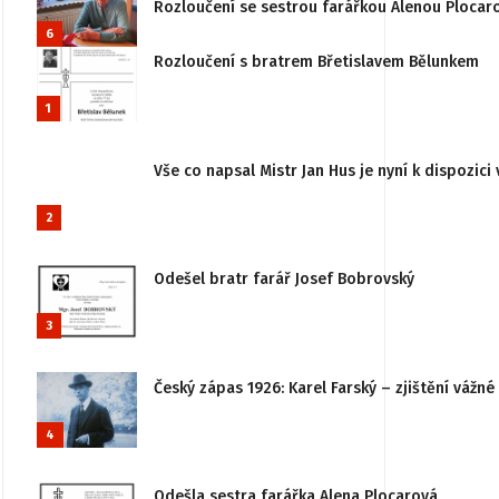
Rozloučení se sestrou farářkou Alenou Plocar
6
Rozloučení s bratrem Břetislavem Bělunkem
1
Vše co napsal Mistr Jan Hus je nyní k dispozici 
2
Odešel bratr farář Josef Bobrovský
3
Český zápas 1926: Karel Farský – zjištění vážn
4
Odešla sestra farářka Alena Plocarová