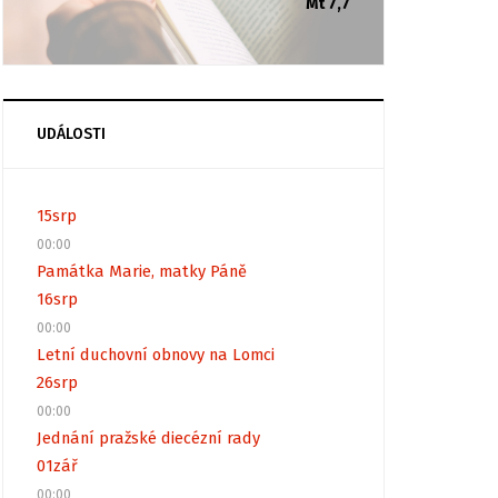
Mt 7,7
UDÁLOSTI
15
srp
00:00
Památka Marie, matky Páně
16
srp
00:00
Letní duchovní obnovy na Lomci
26
srp
00:00
Jednání pražské diecézní rady
01
zář
00:00