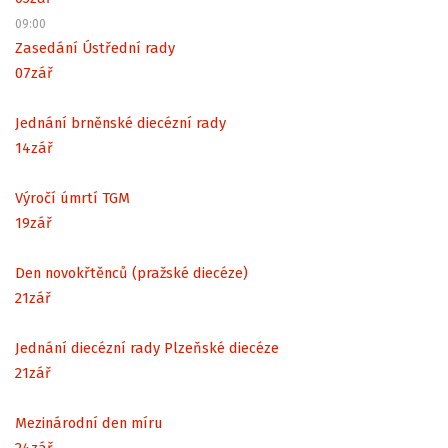
09:00
Zasedání Ústřední rady
07
zář
Jednání brněnské diecézní rady
14
zář
Výročí úmrtí TGM
19
zář
Den novokřtěnců (pražské diecéze)
21
zář
Jednání diecézní rady Plzeňské diecéze
21
zář
Mezinárodní den míru
24
zář