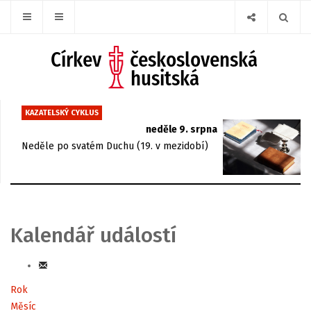
KAZATELSKÝ CYKLUS
neděle 9. srpna
Neděle po svatém Duchu (19. v mezidobí)
Kalendář událostí
Rok
Měsíc