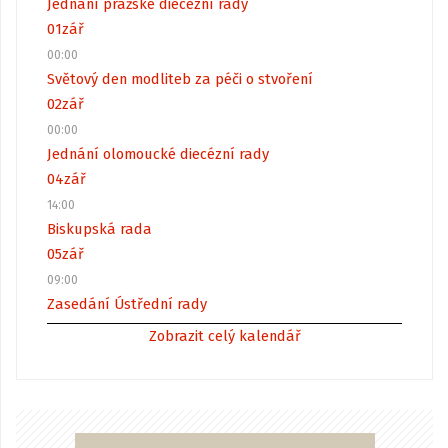
Jednání pražské diecézní rady
01
zář
00:00
Světový den modliteb za péči o stvoření
02
zář
00:00
Jednání olomoucké diecézní rady
04
zář
14:00
Biskupská rada
05
zář
09:00
Zasedání Ústřední rady
Zobrazit celý kalendář