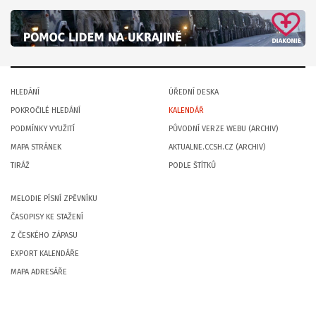
HLEDÁNÍ
ÚŘEDNÍ DESKA
POKROČILÉ HLEDÁNÍ
KALENDÁŘ
PODMÍNKY VYUŽITÍ
PŮVODNÍ VERZE WEBU (ARCHIV)
MAPA STRÁNEK
AKTUALNE.CCSH.CZ (ARCHIV)
TIRÁŽ
PODLE ŠTÍTKŮ
MELODIE PÍSNÍ ZPĚVNÍKU
ČASOPISY KE STAŽENÍ
Z ČESKÉHO ZÁPASU
EXPORT KALENDÁŘE
MAPA ADRESÁŘE