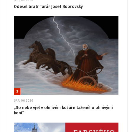
Odešel bratr farář Josef Bobrovský
2
SRP, 06 2026
„Do nebe vjel v ohnivém kočáře taženého ohnivými
koni“