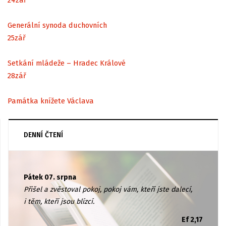
Generální synoda duchovních
25
zář
Setkání mládeže – Hradec Králové
28
zář
Památka knížete Václava
DENNÍ ČTENÍ
Pátek 07. srpna
Přišel a zvěstoval pokoj, pokoj vám, kteří jste dalecí,
i těm, kteří jsou blízcí.
Ef 2,17