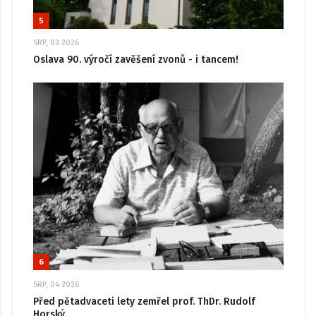
5
SRP, 03 2026
Oslava 90. výročí zavěšení zvonů - i tancem!
6
SRP, 04 2026
Před pětadvaceti lety zemřel prof. ThDr. Rudolf
Horský