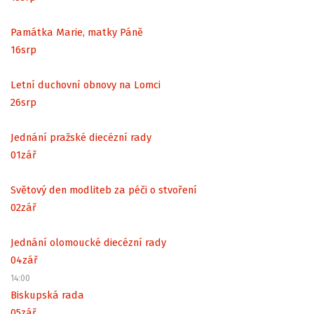
Památka Marie, matky Páně
16
srp
Letní duchovní obnovy na Lomci
26
srp
Jednání pražské diecézní rady
01
zář
Světový den modliteb za péči o stvoření
02
zář
Jednání olomoucké diecézní rady
04
zář
14:00
Biskupská rada
05
zář