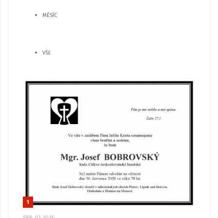
MĚSÍC
VŠE
1
SRP, 03 2026