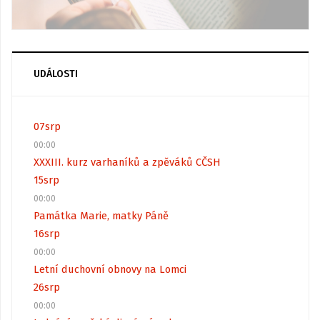
UDÁLOSTI
07
srp
00:00
XXXIII. kurz varhaníků a zpěváků CČSH
15
srp
00:00
Památka Marie, matky Páně
16
srp
00:00
Letní duchovní obnovy na Lomci
26
srp
00:00