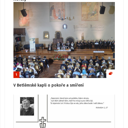
1
V Betlémské kapli o pokoře a smíření