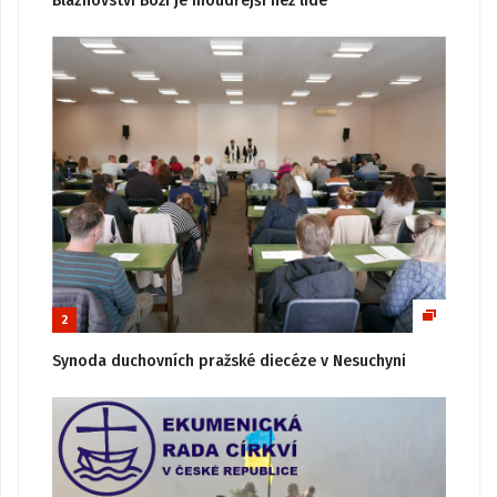
Bláznovství Boží je moudřejší než lidé
2
Synoda duchovních pražské diecéze v Nesuchyni