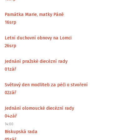
Památka Marie, matky Páně
16
srp
Letní duchovní obnovy na Lomci
26
srp
Jednání pražské diecézní rady
01
zář
Světový den modliteb za péči o stvoření
02
zář
Jednání olomoucké diecézní rady
04
zář
14:00
Biskupská rada
05
zář