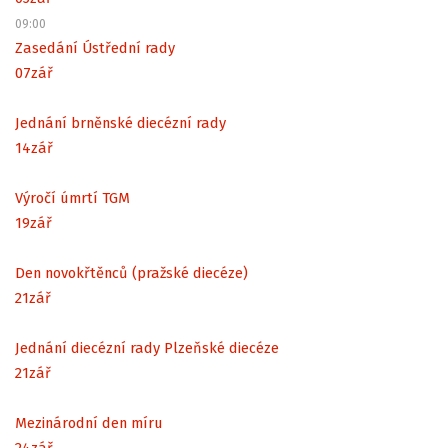
09:00
Zasedání Ústřední rady
07
zář
Jednání brněnské diecézní rady
14
zář
Výročí úmrtí TGM
19
zář
Den novokřtěnců (pražské diecéze)
21
zář
Jednání diecézní rady Plzeňské diecéze
21
zář
Mezinárodní den míru
24
zář