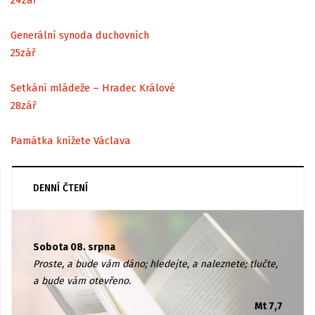
Generální synoda duchovních
25
zář
Setkání mládeže – Hradec Králové
28
zář
Památka knížete Václava
DENNÍ ČTENÍ
Sobota 08. srpna
Proste, a bude vám dáno; hledejte, a naleznete; tlučte,
a bude vám otevřeno.
Mt 7,7