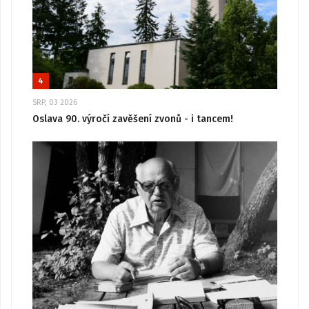
4
SRP, 03 2026
Oslava 90. výročí zavěšení zvonů - i tancem!