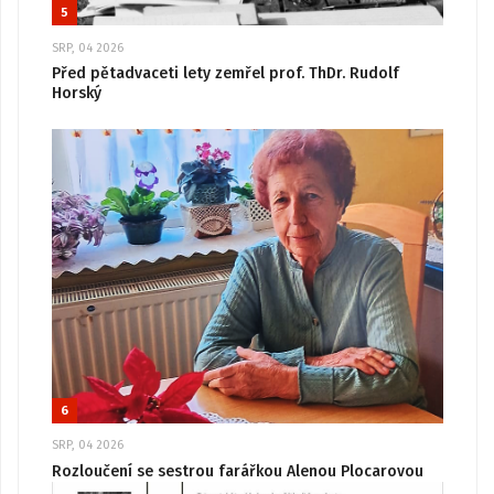
5
SRP, 04 2026
Před pětadvaceti lety zemřel prof. ThDr. Rudolf
Horský
6
SRP, 04 2026
Rozloučení se sestrou farářkou Alenou Plocarovou