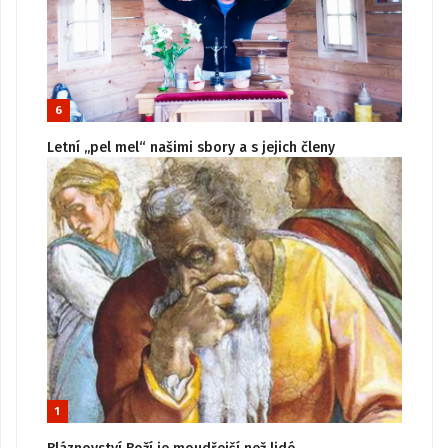
6
Letní „pel mel“ našimi sbory a s jejich členy
1