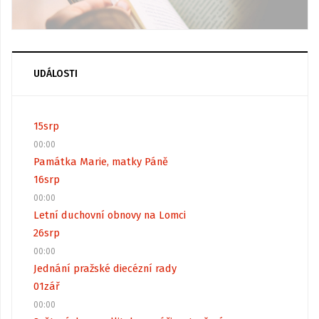
UDÁLOSTI
15
srp
00:00
Památka Marie, matky Páně
16
srp
00:00
Letní duchovní obnovy na Lomci
26
srp
00:00
Jednání pražské diecézní rady
01
zář
00:00