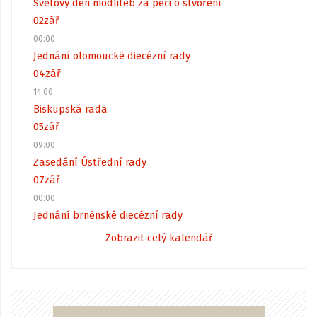
Světový den modliteb za péči o stvoření
02
zář
00:00
Jednání olomoucké diecézní rady
04
zář
14:00
Biskupská rada
05
zář
09:00
Zasedání Ústřední rady
07
zář
00:00
Jednání brněnské diecézní rady
Zobrazit celý kalendář