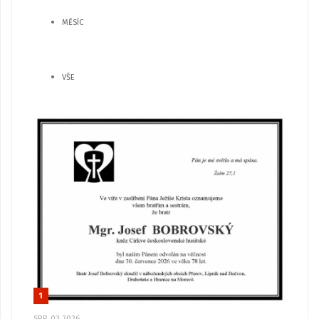
MĚSÍC
VŠE
1
SRP, 03 2026