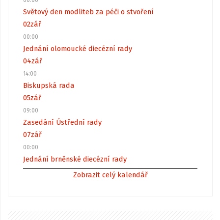
00:00
Světový den modliteb za péči o stvoření
02
zář
00:00
Jednání olomoucké diecézní rady
04
zář
14:00
Biskupská rada
05
zář
09:00
Zasedání Ústřední rady
07
zář
00:00
Jednání brněnské diecézní rady
Zobrazit celý kalendář