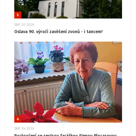
5
SRP, 03 2026
Oslava 90. výročí zavěšení zvonů - i tancem!
6
SRP, 04 2026
Rozloučení se sestrou farářkou Alenou Plocarovou