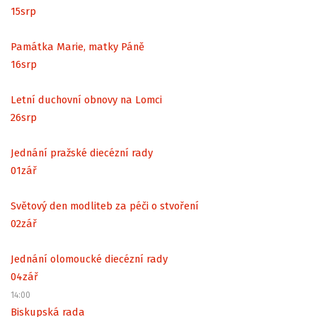
15
srp
Památka Marie, matky Páně
16
srp
Letní duchovní obnovy na Lomci
26
srp
Jednání pražské diecézní rady
01
zář
Světový den modliteb za péči o stvoření
02
zář
Jednání olomoucké diecézní rady
04
zář
14:00
Biskupská rada