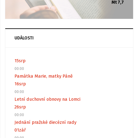
Mt 7,7
UDÁLOSTI
15
srp
00:00
Památka Marie, matky Páně
16
srp
00:00
Letní duchovní obnovy na Lomci
26
srp
00:00
Jednání pražské diecézní rady
01
zář