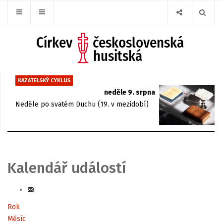
KAZATELSKÝ CYKLUS
neděle 9. srpna
Neděle po svatém Duchu (19. v mezidobí)
Kalendář událostí
Rok
Měsíc