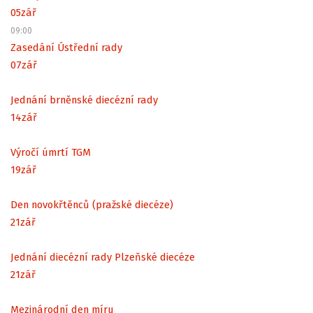
05
zář
09:00
Zasedání Ústřední rady
07
zář
Jednání brněnské diecézní rady
14
zář
Výročí úmrtí TGM
19
zář
Den novokřtěnců (pražské diecéze)
21
zář
Jednání diecézní rady Plzeňské diecéze
21
zář
Mezinárodní den míru