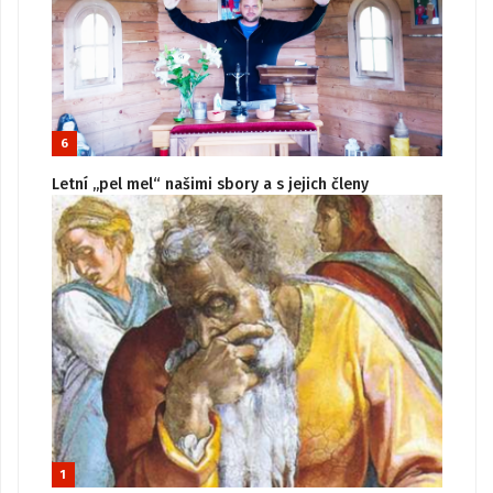
6
Letní „pel mel“ našimi sbory a s jejich členy
1