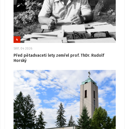
4
SRP, 04 2026
Před pětadvaceti lety zemřel prof. ThDr. Rudolf
Horský