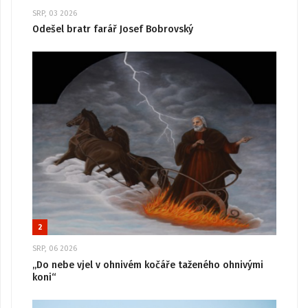
SRP, 03 2026
Odešel bratr farář Josef Bobrovský
2
SRP, 06 2026
„Do nebe vjel v ohnivém kočáře taženého ohnivými
koni“