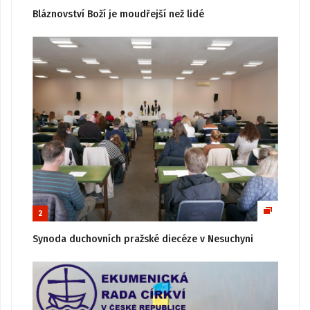
Bláznovství Boží je moudřejší než lidé
2
Synoda duchovních pražské diecéze v Nesuchyni