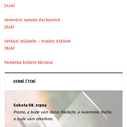
24
zář
Generální synoda duchovních
25
zář
Setkání mládeže – Hradec Králové
28
zář
Památka knížete Václava
DENNÍ ČTENÍ
Sobota 08. srpna
Proste, a bude vám dáno; hledejte, a naleznete; tlučte,
a bude vám otevřeno.