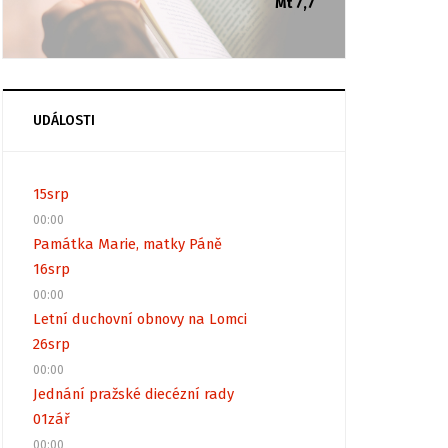
Mt 7,7
UDÁLOSTI
15
srp
00:00
Památka Marie, matky Páně
16
srp
00:00
Letní duchovní obnovy na Lomci
26
srp
00:00
Jednání pražské diecézní rady
01
zář
00:00