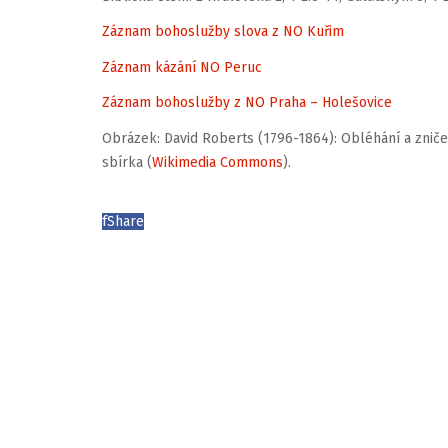
Záznam bohoslužby slova z NO Kuřim
Záznam kázání NO Peruc
Záznam bohoslužby z NO Praha – Holešovice
Obrázek: David Roberts (1796-1864): Obléhání a znič
sbírka (
Wikimedia Commons
).
f
Share