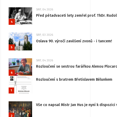
SRP, 04 2026
Před pětadvaceti lety zemřel prof. ThDr. Rudo
4
SRP, 03 2026
Oslava 90. výročí zavěšení zvonů - i tancem!
5
SRP, 04 2026
Rozloučení se sestrou farářkou Alenou Plocar
6
Rozloučení s bratrem Břetislavem Bělunkem
1
Vše co napsal Mistr Jan Hus je nyní k dispozici 
2