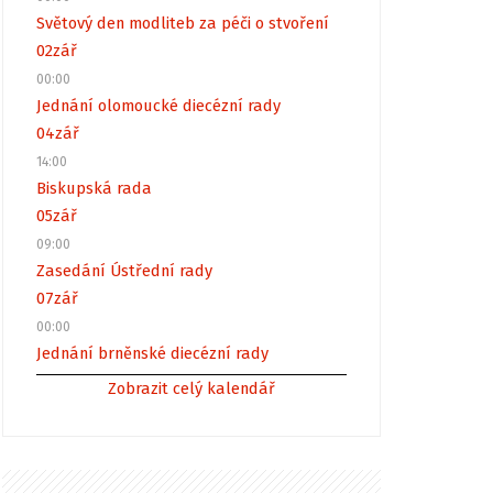
Světový den modliteb za péči o stvoření
02
zář
00:00
Jednání olomoucké diecézní rady
04
zář
14:00
Biskupská rada
05
zář
09:00
Zasedání Ústřední rady
07
zář
00:00
Jednání brněnské diecézní rady
Zobrazit celý kalendář