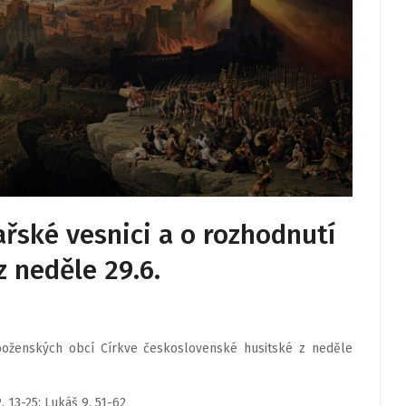
řské vesnici a o rozhodnutí
 neděle 29.6.
oženských obcí Církve československé husitské z neděle
. 13-25; Lukáš 9, 51-62