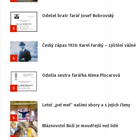
Odešel bratr farář Josef Bobrovský
3
Český zápas 1926: Karel Farský – zjištění vážn
4
Odešla sestra farářka Alena Plocarová
5
Letní „pel mel“ našimi sbory a s jejich členy
6
Bláznovství Boží je moudřejší než lidé