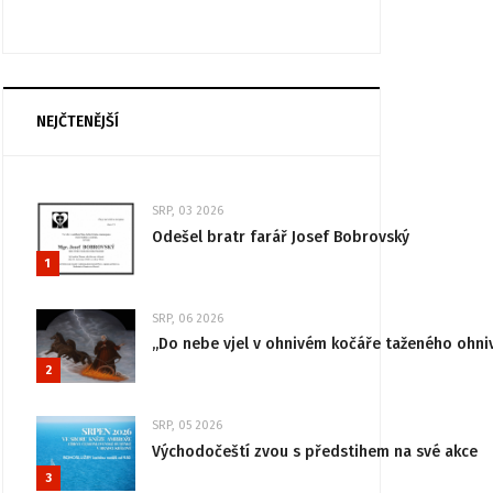
NEJČTENĚJŠÍ
SRP, 03 2026
Odešel bratr farář Josef Bobrovský
1
SRP, 06 2026
„Do nebe vjel v ohnivém kočáře taženého ohni
2
SRP, 05 2026
Východočeští zvou s předstihem na své akce
3