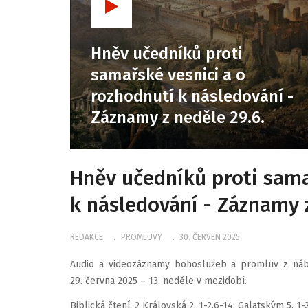
Hněv učedníků proti
samařské vesnici a o
rozhodnutí k následování -
Záznamy z neděle 29.6.
Hněv učedníků proti sama
k následování - Záznamy z
REDAKCE
PROMLUVY
30. ČERVEN 2025
Audio a videozáznamy bohoslužeb a promluv z náb
29. června 2025 – 13. neděle v mezidobí.
Biblická čtení: 2 Královská 2, 1-2.6-14; Galatským 5, 1-2