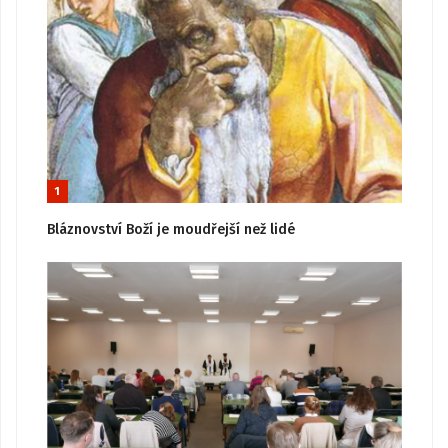
1
Bláznovství Boží je moudřejší než lidé