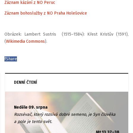
Záznam kázání z NO Peruc
Záznam bohoslužby z NO Praha Holešovice
Obrázek: Lambert Sustris (1515–1584): Křest Kristův (1591),
(
Wikimedia Commons
).
f
Share
DENNÍ ČTENÍ
Neděle 09. srpna
Rozsévač, který rozsívá dobré semeno, je Syn člověka
a pole je tento svět.
Mt 13,37–38