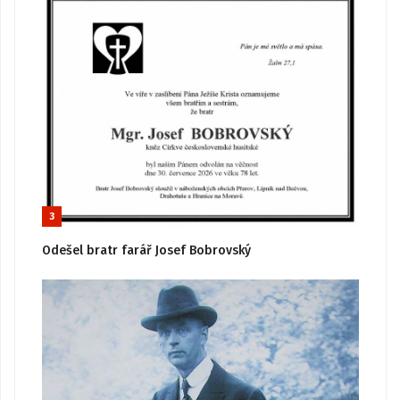
3
Odešel bratr farář Josef Bobrovský