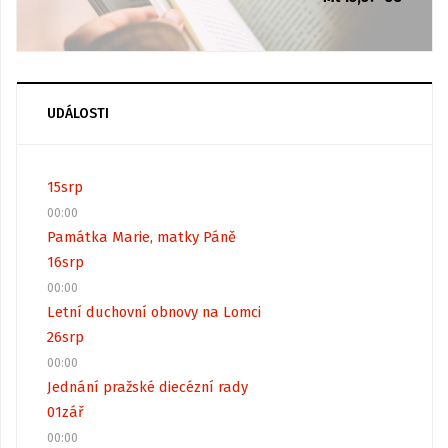
UDÁLOSTI
15
srp
00:00
Památka Marie, matky Páně
16
srp
00:00
Letní duchovní obnovy na Lomci
26
srp
00:00
Jednání pražské diecézní rady
01
zář
00:00