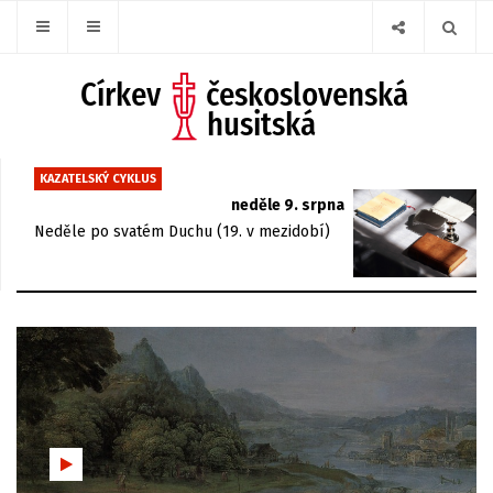
KAZATELSKÝ CYKLUS
neděle 9. srpna
Neděle po svatém Duchu (19. v mezidobí)