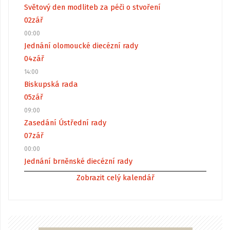
Světový den modliteb za péči o stvoření
02
zář
00:00
Jednání olomoucké diecézní rady
04
zář
14:00
Biskupská rada
05
zář
09:00
Zasedání Ústřední rady
07
zář
00:00
Jednání brněnské diecézní rady
Zobrazit celý kalendář