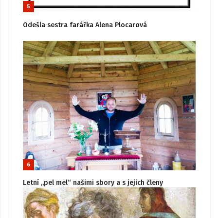
5
Odešla sestra farářka Alena Plocarová
6
Letní „pel mel“ našimi sbory a s jejich členy