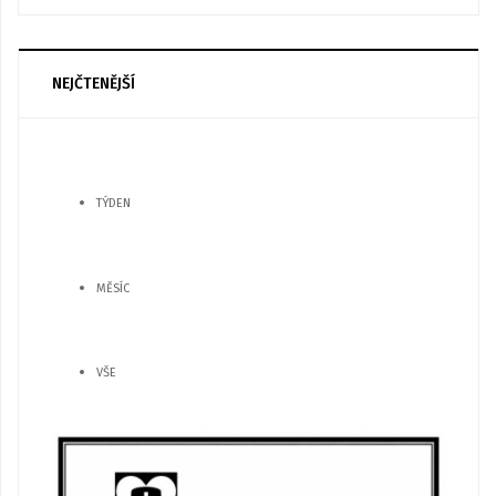
NEJČTENĚJŠÍ
TÝDEN
MĚSÍC
VŠE