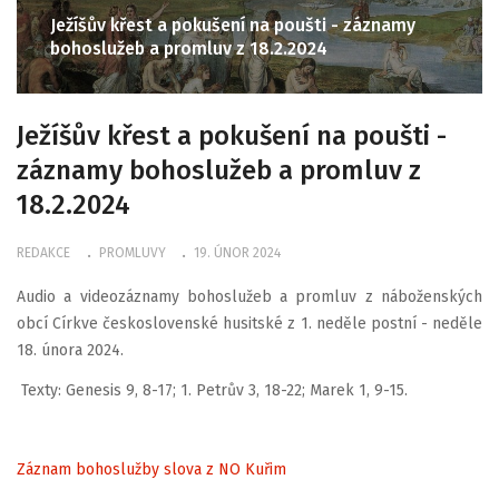
Ježíšův křest a pokušení na poušti - záznamy
bohoslužeb a promluv z 18.2.2024
Ježíšův křest a pokušení na poušti -
záznamy bohoslužeb a promluv z
18.2.2024
REDAKCE
PROMLUVY
19. ÚNOR 2024
Audio a videozáznamy bohoslužeb a promluv z náboženských
obcí Církve československé husitské z 1. neděle postní - neděle
18. února 2024.
Texty: Genesis 9, 8-17; 1. Petrův 3, 18-22; Marek 1, 9-15.
Záznam bohoslužby slova z NO Kuřim