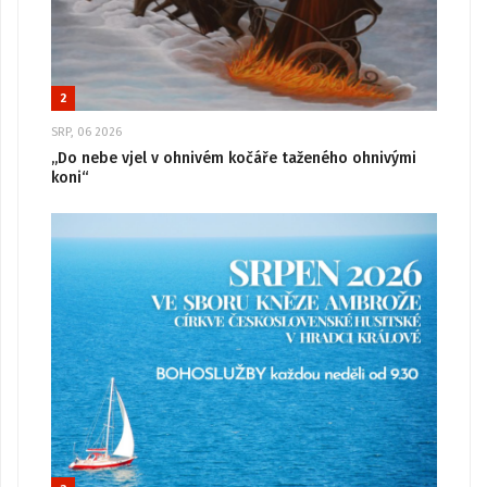
2
SRP, 06 2026
„Do nebe vjel v ohnivém kočáře taženého ohnivými
koni“