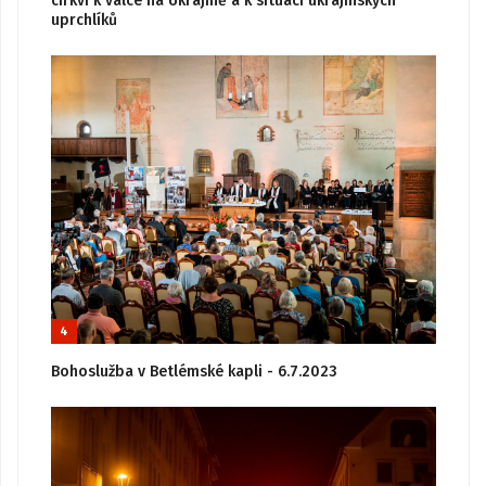
církví k válce na Ukrajině a k situaci ukrajinských
uprchlíků
4
Bohoslužba v Betlémské kapli - 6.7.2023