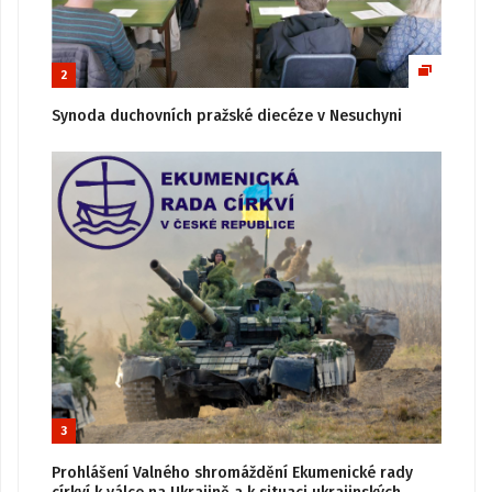
2
Synoda duchovních pražské diecéze v Nesuchyni
3
Prohlášení Valného shromáždění Ekumenické rady