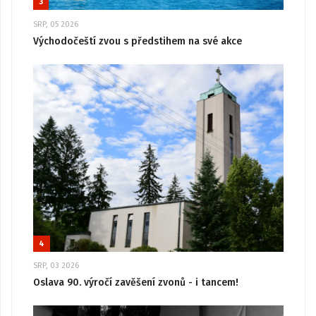
3
SRP, 05 2026
Východočeští zvou s předstihem na své akce
4
SRP, 03 2026
Oslava 90. výročí zavěšení zvonů - i tancem!