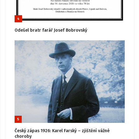
4
Odešel bratr farář Josef Bobrovský
5
Český zápas 1926: Karel Farský – zjištění vážné
choroby