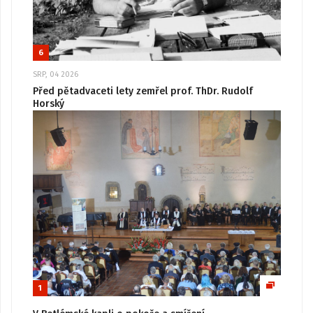
6
SRP, 04 2026
Před pětadvaceti lety zemřel prof. ThDr. Rudolf
Horský
1