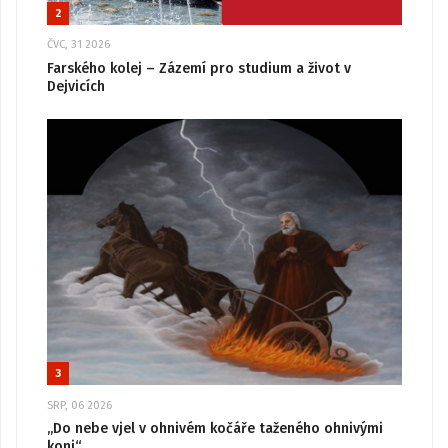
2
ČVC, 31 2026
Farského kolej – Zázemí pro studium a život v
Dejvicích
3
SRP, 06 2026
„Do nebe vjel v ohnivém kočáře taženého ohnivými
koni“