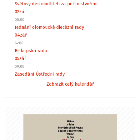
Světový den modliteb za péči o stvoření
02
zář
00:00
Jednání olomoucké diecézní rady
04
zář
14:00
Biskupská rada
05
zář
09:00
Zasedání Ústřední rady
Zobrazit celý kalendář