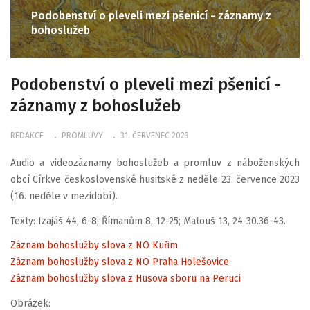
Podobenství o pleveli mezi pšenicí - záznamy z
bohoslužeb
Podobenství o pleveli mezi pšenicí -
záznamy z bohoslužeb
REDAKCE
PROMLUVY
31. ČERVENEC 2023
Audio a videozáznamy bohoslužeb a promluv z náboženských
obcí Církve československé husitské z neděle 23. července 2023
(16. neděle v mezidobí).
Texty: Izajáš 44, 6-8; Římanům 8, 12-25; Matouš 13, 24-30.36-43.
Záznam bohoslužby slova z NO Kuřim
Záznam bohoslužby slova z NO Praha Holešovice
Záznam bohoslužby slova z Husova sboru na Peruci
Obrázek: