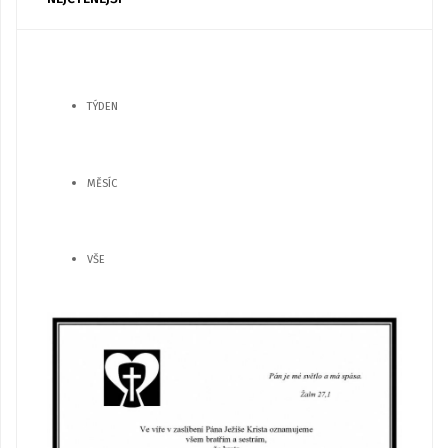
TÝDEN
MĚSÍC
VŠE