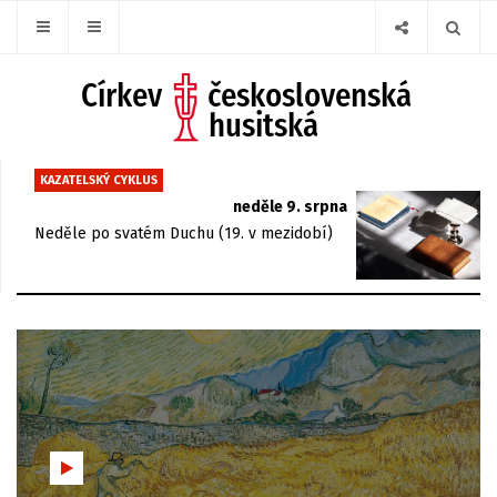
KAZATELSKÝ CYKLUS
neděle 9. srpna
Neděle po svatém Duchu (19. v mezidobí)