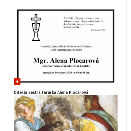
6
Odešla sestra farářka Alena Plocarová