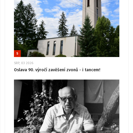
5
SRP, 03 2026
Oslava 90. výročí zavěšení zvonů - i tancem!