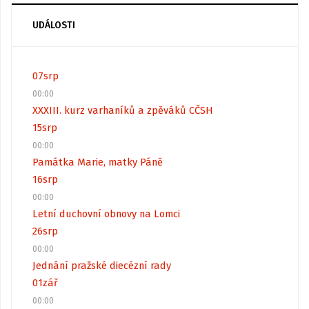
UDÁLOSTI
07
srp
00:00
XXXIII. kurz varhaníků a zpěváků CČSH
15
srp
00:00
Památka Marie, matky Páně
16
srp
00:00
Letní duchovní obnovy na Lomci
26
srp
00:00
Jednání pražské diecézní rady
01
zář
00:00