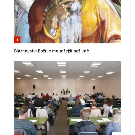
1
Bláznovství Boží je moudřejší než lidé