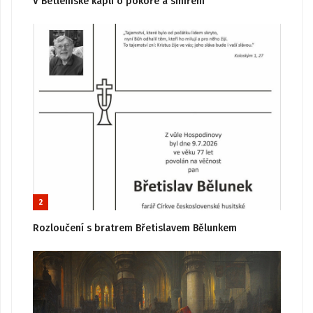
V Betlémské kapli o pokoře a smíření
2
Rozloučení s bratrem Břetislavem Bělunkem