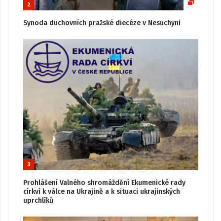
2
Synoda duchovních pražské diecéze v Nesuchyni
3
Prohlášení Valného shromáždění Ekumenické rady
církví k válce na Ukrajině a k situaci ukrajinských
uprchlíků