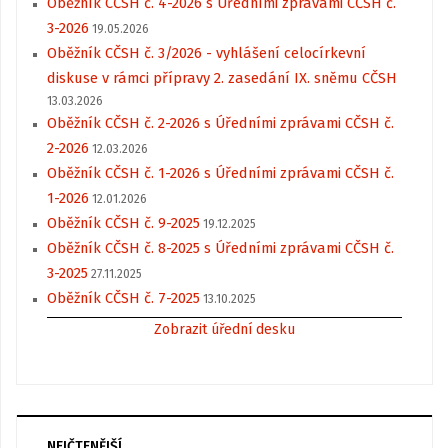
Oběžník CČSH č. 4-2026 s Úředními zprávami CČSH č.
3-2026
19.05.2026
Oběžník CČSH č. 3/2026 - vyhlášení celocírkevní
diskuse v rámci přípravy 2. zasedání IX. sněmu CČSH
13.03.2026
Oběžník CČSH č. 2-2026 s Úředními zprávami CČSH č.
2-2026
12.03.2026
Oběžník CČSH č. 1-2026 s Úředními zprávami CČSH č.
1-2026
12.01.2026
Oběžník CČSH č. 9-2025
19.12.2025
Oběžník CČSH č. 8-2025 s Úředními zprávami CČSH č.
3-2025
27.11.2025
Oběžník CČSH č. 7-2025
13.10.2025
Zobrazit úřední desku
NEJČTENĚJŠÍ