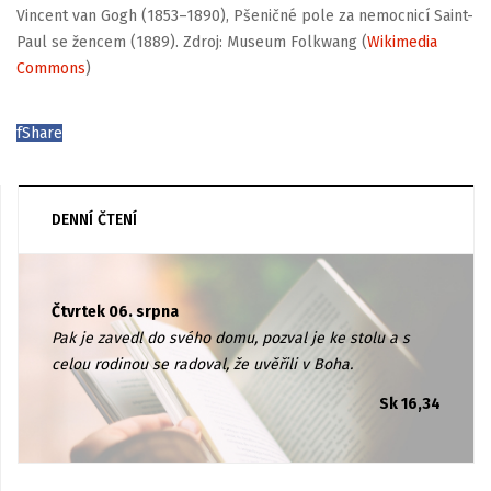
Vincent van Gogh (1853–1890), Pšeničné pole za nemocnicí Saint-
Paul se žencem (1889). Zdroj: Museum Folkwang (
Wikimedia
Commons
)
f
Share
DENNÍ ČTENÍ
Čtvrtek 06. srpna
Pak je zavedl do svého domu, pozval je ke stolu a s
celou rodinou se radoval, že uvěřili v Boha.
Sk 16,34