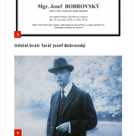
3
Odešel bratr farář Josef Bobrovský
4