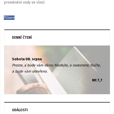
proměnění vody ve víno)
f
Share
DENNÍ ČTENÍ
Sobota 08. srpna
Proste, a bude vám dáno; hledejte, a naleznete; tlučte,
a bude vám otevřeno.
Mt 7,7
UDÁLOSTI