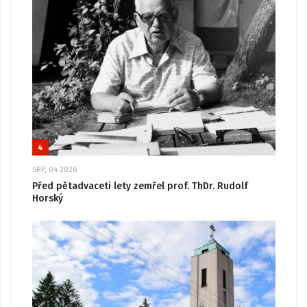
4
SRP, 04 2026
Před pětadvaceti lety zemřel prof. ThDr. Rudolf
Horský