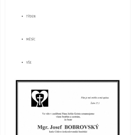
TÝDEN
MĚSÍC
VŠE