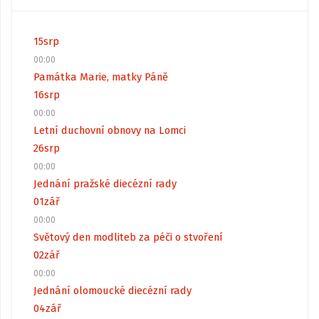
15
srp
00:00
Památka Marie, matky Páně
16
srp
00:00
Letní duchovní obnovy na Lomci
26
srp
00:00
Jednání pražské diecézní rady
01
zář
00:00
Světový den modliteb za péči o stvoření
02
zář
00:00
Jednání olomoucké diecézní rady
04
zář