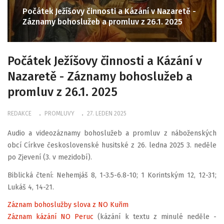
Počátek Ježíšovy činnosti a Kázání v Nazaretě -
Záznamy bohoslužeb a promluv z 26.1. 2025
Počátek Ježíšovy činnosti a Kázání v
Nazaretě - Záznamy bohoslužeb a
promluv z 26.1. 2025
REDAKCE
PROMLUVY
27. LEDEN 2025
Audio a videozáznamy bohoslužeb a promluv z náboženských
obcí Církve československé husitské z 26. ledna 2025 3. neděle
po Zjevení (3. v mezidobí).
Biblická čtení: Nehemjáš 8, 1-3.5-6.8-10; 1 Korintským 12, 12-31;
Lukáš 4, 14-21.
Záznam bohoslužby slova z NO Kuřim
Záznam kázání NO Peruc
(kázání k textu z minulé neděle -