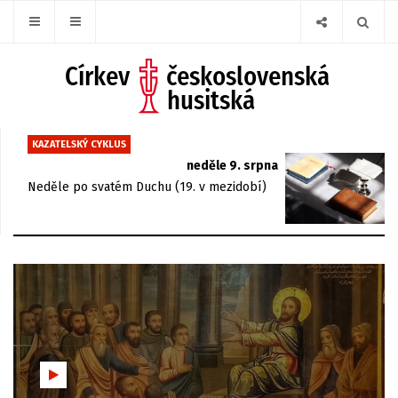
KAZATELSKÝ CYKLUS
neděle 9. srpna
Neděle po svatém Duchu (19. v mezidobí)