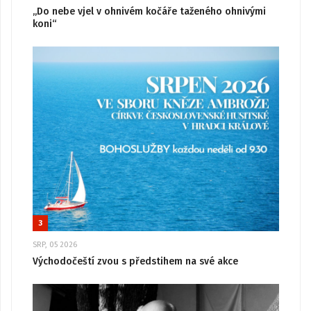
„Do nebe vjel v ohnivém kočáře taženého ohnivými
koni“
3
SRP, 05 2026
Východočeští zvou s předstihem na své akce