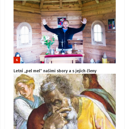
6
Letní „pel mel“ našimi sbory a s jejich členy