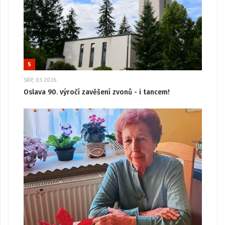
5
SRP, 03 2026
Oslava 90. výročí zavěšení zvonů - i tancem!