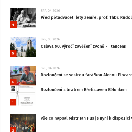
SRP, 04 2026
Před pětadvaceti lety zemřel prof. ThDr. Rudo
4
SRP, 03 2026
Oslava 90. výročí zavěšení zvonů - i tancem!
5
SRP, 04 2026
Rozloučení se sestrou farářkou Alenou Plocar
6
Rozloučení s bratrem Břetislavem Bělunkem
1
Vše co napsal Mistr Jan Hus je nyní k dispozici 
2