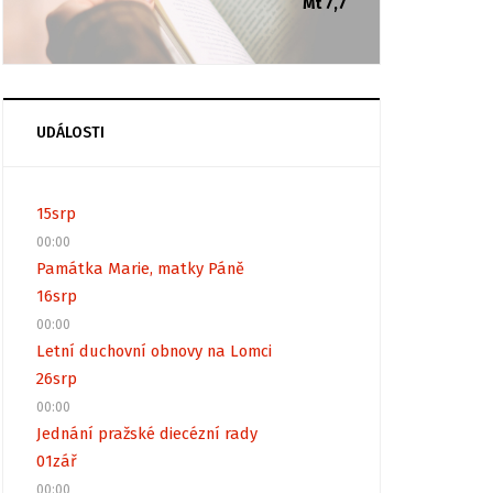
Mt 7,7
UDÁLOSTI
15
srp
00:00
Památka Marie, matky Páně
16
srp
00:00
Letní duchovní obnovy na Lomci
26
srp
00:00
Jednání pražské diecézní rady
01
zář
00:00