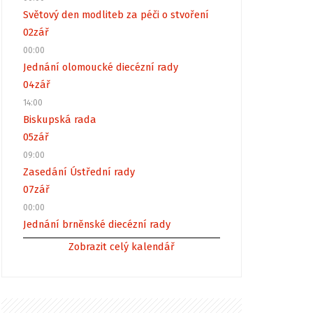
Světový den modliteb za péči o stvoření
02
zář
00:00
Jednání olomoucké diecézní rady
04
zář
14:00
Biskupská rada
05
zář
09:00
Zasedání Ústřední rady
07
zář
00:00
Jednání brněnské diecézní rady
Zobrazit celý kalendář