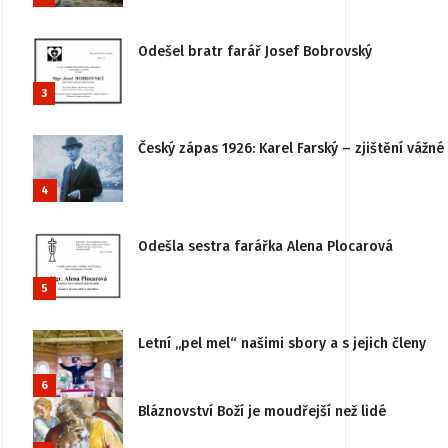
Odešel bratr farář Josef Bobrovský
3
Český zápas 1926: Karel Farský – zjištění vážn
4
Odešla sestra farářka Alena Plocarová
5
Letní „pel mel“ našimi sbory a s jejich členy
6
Bláznovství Boží je moudřejší než lidé