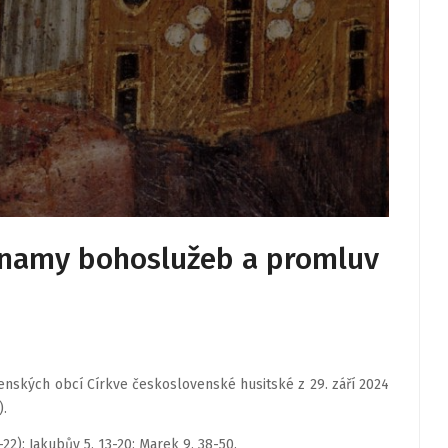
áznamy bohoslužeb a promluv
nských obcí Církve československé husitské z 29. září 2024
).
0-22); Jakubův 5, 13-20; Marek 9, 38-50.