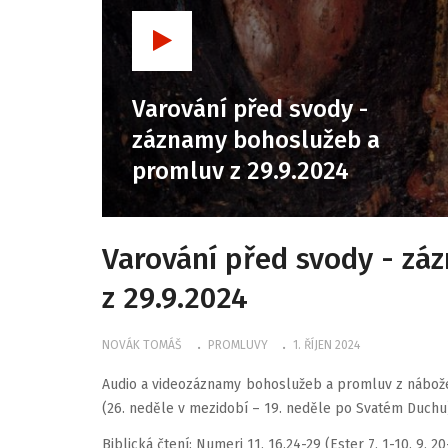
Varování před svody -
záznamy bohoslužeb a
promluv z 29.9.2024
Varování před svody - z
z 29.9.2024
NOVÁK TOMÁŠ
PROMLUVY
1. ŘÍJEN 2024
Audio a videozáznamy bohoslužeb a promluv z nábože
(26. neděle v mezidobí – 19. neděle po Svatém Duchu
Biblická čtení: Numeri 11, 16.24-29 (Ester 7, 1-10. 9, 2