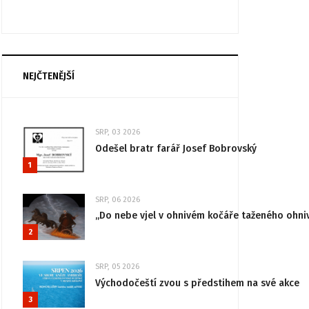
NEJČTENĚJŠÍ
SRP, 03 2026
Odešel bratr farář Josef Bobrovský
1
SRP, 06 2026
„Do nebe vjel v ohnivém kočáře taženého ohni
2
SRP, 05 2026
Východočeští zvou s předstihem na své akce
3