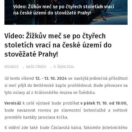
Video: Žižkův meč se po čtyřech stoletích vrací
na české území do stověžaté Prahy!
Video: Žižkův meč se po čtyřech
stoletích vrací na české území do
stověžaté Prahy!
REDAKCE
NAŠE CÍRKEV
9. ŘÍJEN 2024
Už tento víkend
12. - 13. 10. 2024
se naskýtá jedinečná příležitost
si meč přijít do Betlémské kaple prohlédnout. Bude převezen na
tyto oslavy až z Královského muzea ve Švédsku.
Vernisáž
k celé výstavě bude probíhat
v pátek 11. 10. od 18:00,
bude navazovat rovnou po slavnostní bohoslužbě a světové
premiéře kantáty Jaroslava Krčka.
K vidění zde také bude Čáslavská kalva, faksimile Jistebnického