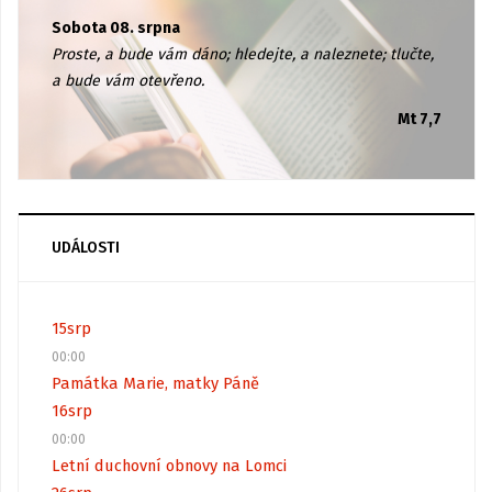
Sobota 08. srpna
Proste, a bude vám dáno; hledejte, a naleznete; tlučte,
a bude vám otevřeno.
Mt 7,7
UDÁLOSTI
15
srp
00:00
Památka Marie, matky Páně
16
srp
00:00
Letní duchovní obnovy na Lomci