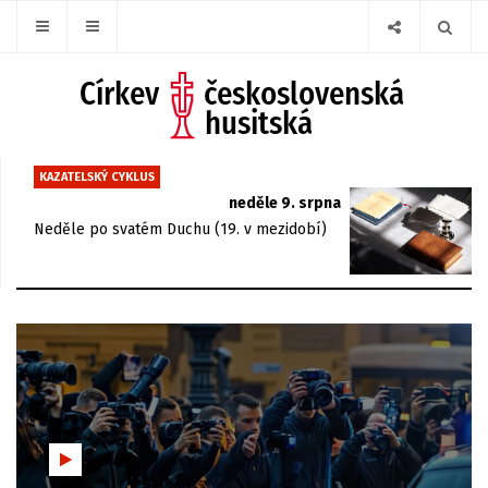
KAZATELSKÝ CYKLUS
neděle 9. srpna
Neděle po svatém Duchu (19. v mezidobí)