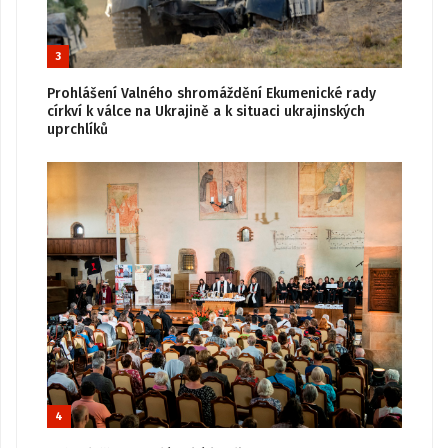
3
Prohlášení Valného shromáždění Ekumenické rady
církví k válce na Ukrajině a k situaci ukrajinských
uprchlíků
4