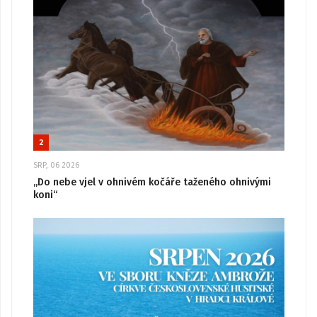
2
SRP, 06 2026
„Do nebe vjel v ohnivém kočáře taženého ohnivými
koni“