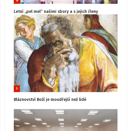
6
Letní „pel mel“ našimi sbory a s jejich členy
1
Bláznovství Boží je moudřejší než lidé