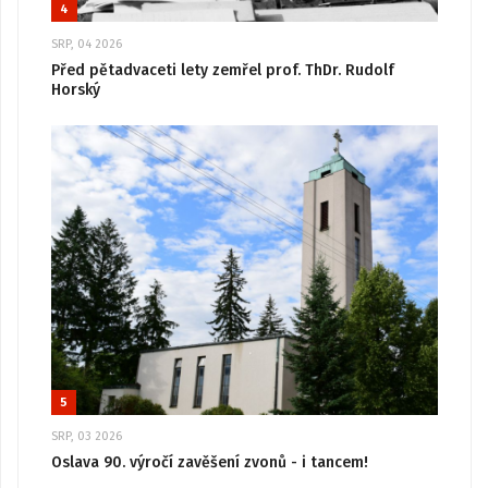
4
SRP, 04 2026
Před pětadvaceti lety zemřel prof. ThDr. Rudolf
Horský
5
SRP, 03 2026
Oslava 90. výročí zavěšení zvonů - i tancem!