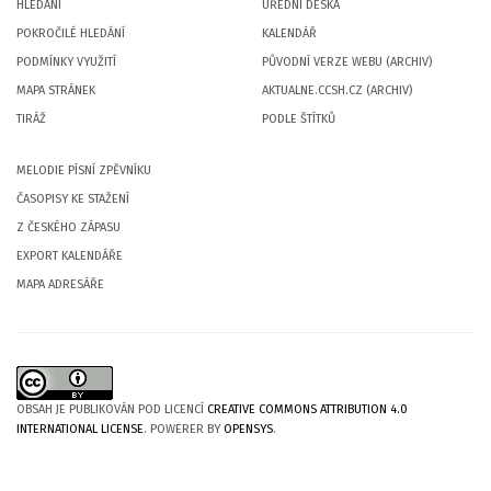
HLEDÁNÍ
ÚŘEDNÍ DESKA
POKROČILÉ HLEDÁNÍ
KALENDÁŘ
PODMÍNKY VYUŽITÍ
PŮVODNÍ VERZE WEBU (ARCHIV)
MAPA STRÁNEK
AKTUALNE.CCSH.CZ (ARCHIV)
TIRÁŽ
PODLE ŠTÍTKŮ
MELODIE PÍSNÍ ZPĚVNÍKU
ČASOPISY KE STAŽENÍ
Z ČESKÉHO ZÁPASU
EXPORT KALENDÁŘE
MAPA ADRESÁŘE
OBSAH JE PUBLIKOVÁN POD LICENCÍ
CREATIVE COMMONS ATTRIBUTION 4.0
INTERNATIONAL LICENSE
. POWERER BY
OPENSYS
.