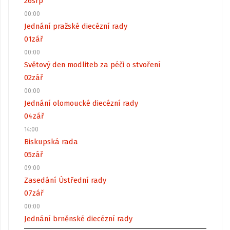
26
srp
00:00
Jednání pražské diecézní rady
01
zář
00:00
Světový den modliteb za péči o stvoření
02
zář
00:00
Jednání olomoucké diecézní rady
04
zář
14:00
Biskupská rada
05
zář
09:00
Zasedání Ústřední rady
07
zář
00:00
Jednání brněnské diecézní rady