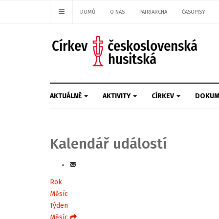
DOMŮ
O NÁS
PATRIARCHA
ČASOPISY
AKTUÁLNĚ
AKTIVITY
CÍRKEV
DOKUM
Kalendář událostí
Rok
Měsíc
Týden
Měsíc