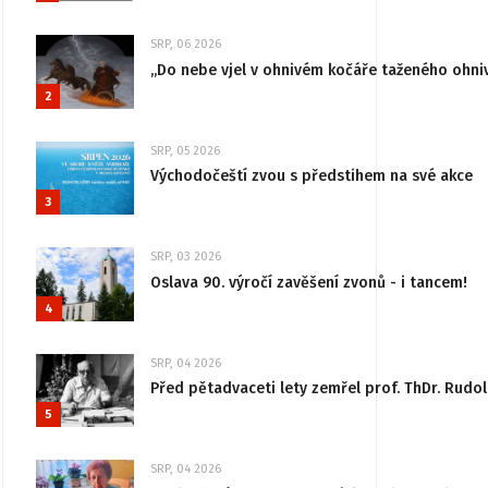
SRP, 06 2026
„Do nebe vjel v ohnivém kočáře taženého ohni
2
SRP, 05 2026
Východočeští zvou s předstihem na své akce
3
SRP, 03 2026
Oslava 90. výročí zavěšení zvonů - i tancem!
4
SRP, 04 2026
Před pětadvaceti lety zemřel prof. ThDr. Rudo
5
SRP, 04 2026