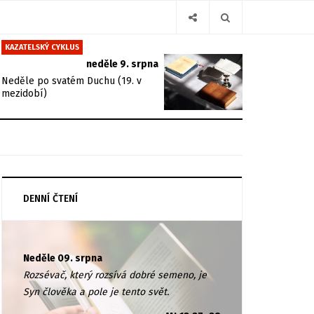
KAZATELSKÝ CYKLUS
neděle 9. srpna
Neděle po svatém Duchu (19. v
mezidobí)
DENNÍ ČTENÍ
Neděle 09. srpna
Rozsévač, který rozsívá dobré semeno, je
Syn člověka a pole je tento svět.