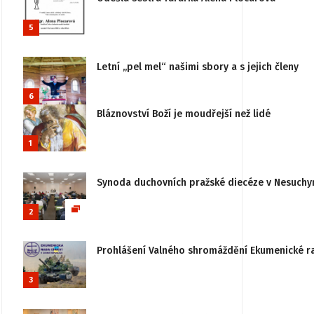
5
Letní „pel mel“ našimi sbory a s jejich členy
6
Bláznovství Boží je moudřejší než lidé
1
Synoda duchovních pražské diecéze v Nesuchy
2
Prohlášení Valného shromáždění Ekumenické rady
3