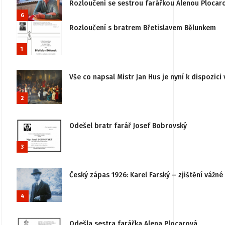
Rozloučení se sestrou farářkou Alenou Plocar
6
Rozloučení s bratrem Břetislavem Bělunkem
1
Vše co napsal Mistr Jan Hus je nyní k dispozici 
2
Odešel bratr farář Josef Bobrovský
3
Český zápas 1926: Karel Farský – zjištění vážn
4
Odešla sestra farářka Alena Plocarová