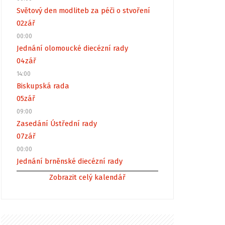
Světový den modliteb za péči o stvoření
02
zář
00:00
Jednání olomoucké diecézní rady
04
zář
14:00
Biskupská rada
05
zář
09:00
Zasedání Ústřední rady
07
zář
00:00
Jednání brněnské diecézní rady
Zobrazit celý kalendář