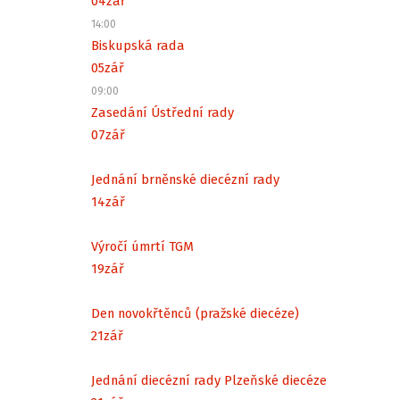
04
zář
14:00
Biskupská rada
05
zář
09:00
Zasedání Ústřední rady
07
zář
Jednání brněnské diecézní rady
14
zář
Výročí úmrtí TGM
19
zář
Den novokřtěnců (pražské diecéze)
21
zář
Jednání diecézní rady Plzeňské diecéze