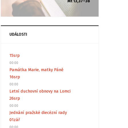
Mt 13,37–38
UDÁLOSTI
15
srp
00:00
Památka Marie, matky Páně
16
srp
00:00
Letní duchovní obnovy na Lomci
26
srp
00:00
Jednání pražské diecézní rady
01
zář
00:00