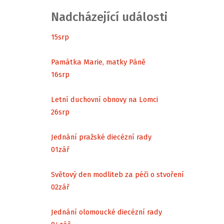
Nadcházející události
15
srp
Památka Marie, matky Páně
16
srp
Letní duchovní obnovy na Lomci
26
srp
Jednání pražské diecézní rady
01
zář
Světový den modliteb za péči o stvoření
02
zář
Jednání olomoucké diecézní rady