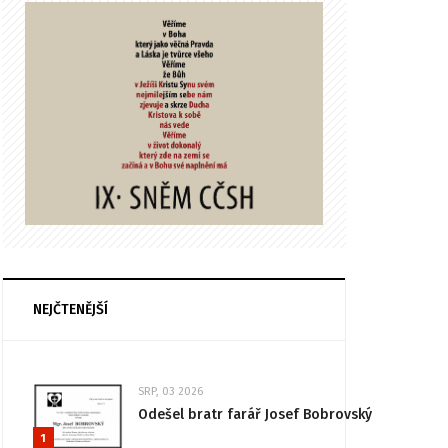
NEJČTENĚJŠÍ
SRP, 03 2026
Odešel bratr farář Josef Bobrovský
1