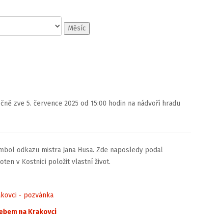
Měsíc
čně zve 5. července 2025 od 15:00 hodin na nádvoří hradu
ymbol odkazu mistra Jana Husa. Zde naposledy podal
ten v Kostnici položit vlastní život.
kovci - pozvánka
ebem na Krakovci