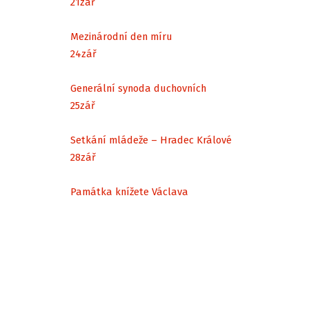
21
zář
Mezinárodní den míru
24
zář
Generální synoda duchovních
25
zář
Setkání mládeže – Hradec Králové
28
zář
Památka knížete Václava