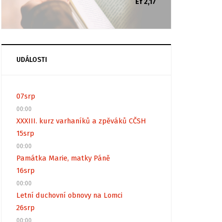
Ef 2,17
UDÁLOSTI
07
srp
00:00
XXXIII. kurz varhaníků a zpěváků CČSH
15
srp
00:00
Památka Marie, matky Páně
16
srp
00:00
Letní duchovní obnovy na Lomci
26
srp
00:00