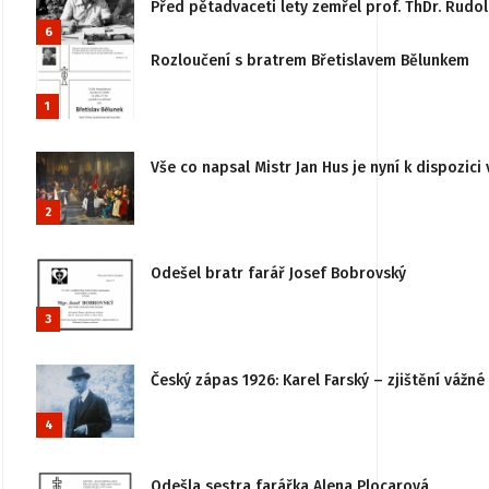
Před pětadvaceti lety zemřel prof. ThDr. Rudo
6
Rozloučení s bratrem Břetislavem Bělunkem
1
Vše co napsal Mistr Jan Hus je nyní k dispozici 
2
Odešel bratr farář Josef Bobrovský
3
Český zápas 1926: Karel Farský – zjištění vážn
4
Odešla sestra farářka Alena Plocarová