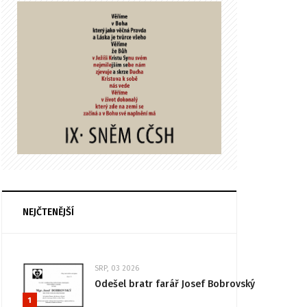
NEJČTENĚJŠÍ
SRP, 03 2026
Odešel bratr farář Josef Bobrovský
1