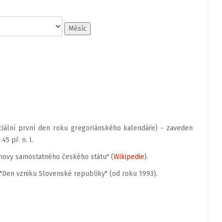
Měsíc
ciální první den roku gregoriánského kalendáře) - zaveden
45 př. n. l.
bnovy samostatného českého státu" (
Wikipedie
).
Den vzniku Slovenské republiky" (od roku 1993).