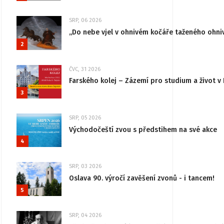
SRP, 06 2026
„Do nebe vjel v ohnivém kočáře taženého ohni
2
ČVC, 31 2026
Farského kolej – Zázemí pro studium a život v 
3
SRP, 05 2026
Východočeští zvou s předstihem na své akce
4
SRP, 03 2026
Oslava 90. výročí zavěšení zvonů - i tancem!
5
SRP, 04 2026