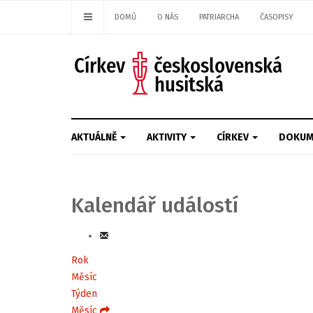
DOMŮ
O NÁS
PATRIARCHA
ČASOPISY
AKTUÁLNĚ
AKTIVITY
CÍRKEV
DOKUM
Kalendář událostí
Rok
Měsíc
Týden
Měsíc