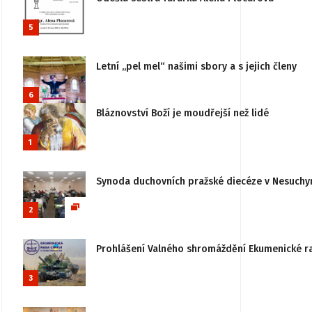
5
Letní „pel mel“ našimi sbory a s jejich členy
6
Bláznovství Boží je moudřejší než lidé
1
Synoda duchovních pražské diecéze v Nesuchy
2
Prohlášení Valného shromáždění Ekumenické rady
3