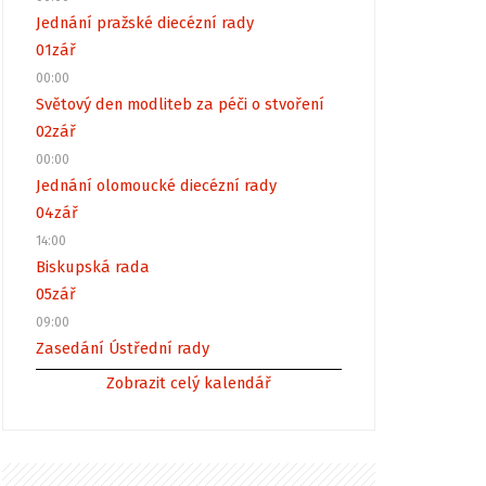
Jednání pražské diecézní rady
01
zář
00:00
Světový den modliteb za péči o stvoření
02
zář
00:00
Jednání olomoucké diecézní rady
04
zář
14:00
Biskupská rada
05
zář
09:00
Zasedání Ústřední rady
Zobrazit celý kalendář