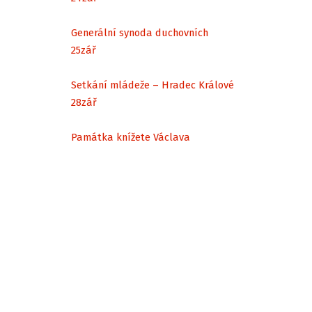
Generální synoda duchovních
25
zář
Setkání mládeže – Hradec Králové
28
zář
Památka knížete Václava