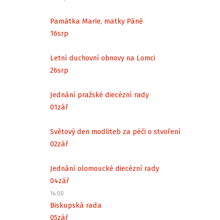
Památka Marie, matky Páně
16
srp
Letní duchovní obnovy na Lomci
26
srp
Jednání pražské diecézní rady
01
zář
Světový den modliteb za péči o stvoření
02
zář
Jednání olomoucké diecézní rady
04
zář
14:00
Biskupská rada
05
zář