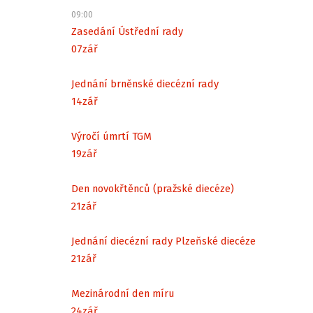
09:00
Zasedání Ústřední rady
07
zář
Jednání brněnské diecézní rady
14
zář
Výročí úmrtí TGM
19
zář
Den novokřtěnců (pražské diecéze)
21
zář
Jednání diecézní rady Plzeňské diecéze
21
zář
Mezinárodní den míru
24
zář