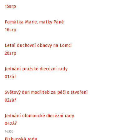
15
srp
Památka Marie, matky Páně
16
srp
Letní duchovní obnovy na Lomci
26
srp
Jednání pražské diecézní rady
01
zář
Světový den modliteb za péči o stvoření
02
zář
Jednání olomoucké diecézní rady
04
zář
14:00
Biskupská rada