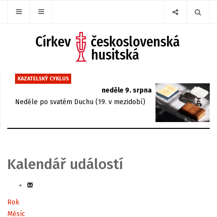
KAZATELSKÝ CYKLUS
neděle 9. srpna
Neděle po svatém Duchu (19. v mezidobí)
Kalendář událostí
Rok
Měsíc