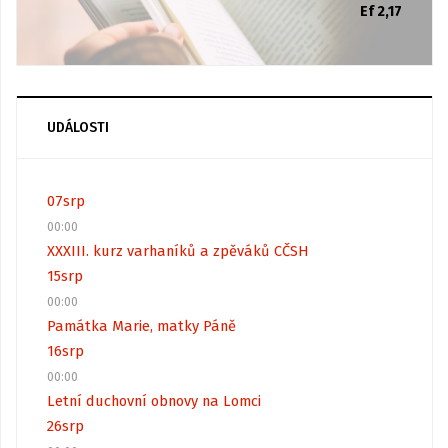
Ef 2,17
UDÁLOSTI
07
srp
00:00
XXXIII. kurz varhaníků a zpěváků CČSH
15
srp
00:00
Památka Marie, matky Páně
16
srp
00:00
Letní duchovní obnovy na Lomci
26
srp