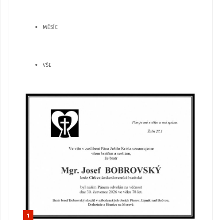
MĚSÍC
VŠE
1