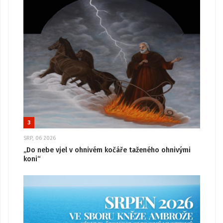
3
SRP, 06 2026
„Do nebe vjel v ohnivém kočáře taženého ohnivými
koni“