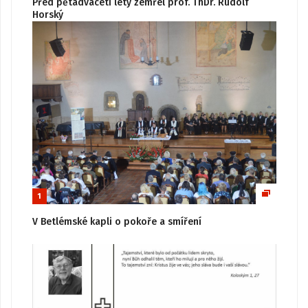
Před pětadvaceti lety zemřel prof. ThDr. Rudolf
Horský
1
V Betlémské kapli o pokoře a smíření