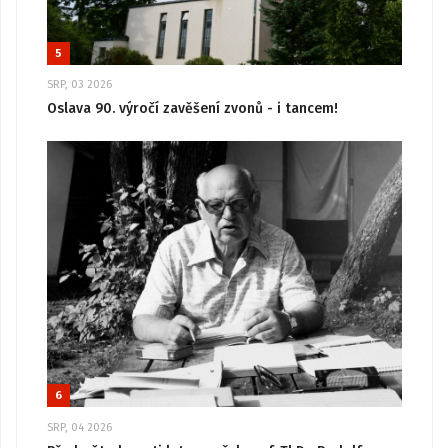
5
SRP, 03 2026
Oslava 90. výročí zavěšení zvonů - i tancem!
6
SRP, 04 2026