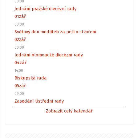
00:00
Jednání pražské diecézní rady
01
zář
00:00
Světový den modliteb za péči o stvoření
02
zář
00:00
Jednání olomoucké diecézní rady
04
zář
14:00
Biskupská rada
05
zář
09:00
Zasedání Ústřední rady
Zobrazit celý kalendář