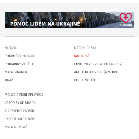
HLEDÁNÍ
ÚŘEDNÍ DESKA
POKROČILÉ HLEDÁNÍ
KALENDÁŘ
PODMÍNKY VYUŽITÍ
PŮVODNÍ VERZE WEBU (ARCHIV)
MAPA STRÁNEK
AKTUALNE.CCSH.CZ (ARCHIV)
TIRÁŽ
PODLE ŠTÍTKŮ
MELODIE PÍSNÍ ZPĚVNÍKU
ČASOPISY KE STAŽENÍ
Z ČESKÉHO ZÁPASU
EXPORT KALENDÁŘE
MAPA ADRESÁŘE