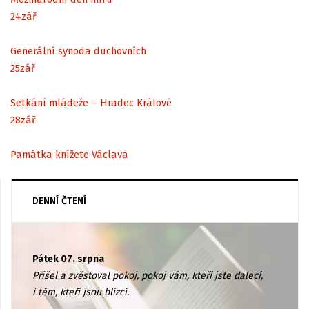
24
zář
Generální synoda duchovních
25
zář
Setkání mládeže – Hradec Králové
28
zář
Památka knížete Václava
DENNÍ ČTENÍ
Pátek 07. srpna
Přišel a zvěstoval pokoj, pokoj vám, kteří jste dalecí,
i těm, kteří jsou blízcí.