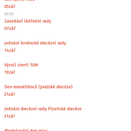
05
zář
09:00
Zasedání Ústřední rady
07
zář
Jednání brněnské diecézní rady
14
zář
Výročí úmrtí TGM
19
zář
Den novokřtěnců (pražské diecéze)
21
zář
Jednání diecézní rady Plzeňské diecéze
21
zář
Mezinárodní den míru