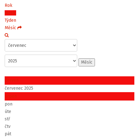
Rok
Měsíc
Týden
Měsíc
Měsíc
červen
červenec 2025
srpen
pon
úte
stř
čtv
pát