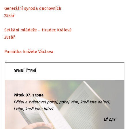
Generální synoda duchovních
25
zář
Setkání mládeže – Hradec Králové
28
zář
Památka knížete Václava
DENNÍ ČTENÍ
Pátek 07. srpna
Přišel a zvěstoval pokoj, pokoj vám, kteří jste dalecí,
i těm, kteří jsou blízcí.
Ef 2,17