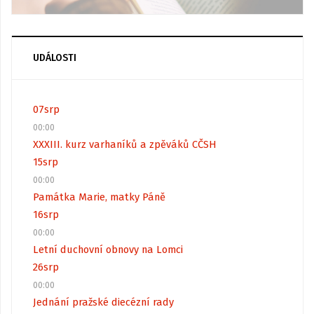
UDÁLOSTI
07
srp
00:00
XXXIII. kurz varhaníků a zpěváků CČSH
15
srp
00:00
Památka Marie, matky Páně
16
srp
00:00
Letní duchovní obnovy na Lomci
26
srp
00:00
Jednání pražské diecézní rady