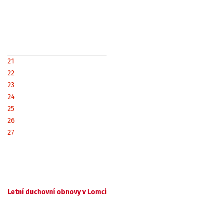
21
22
23
24
25
26
27
Letní duchovní obnovy v Lomci