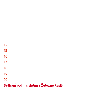
14
15
16
17
18
19
20
Setkání rodin s dětmi v Železné Rudě