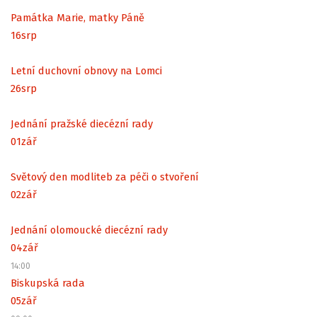
Památka Marie, matky Páně
16
srp
Letní duchovní obnovy na Lomci
26
srp
Jednání pražské diecézní rady
01
zář
Světový den modliteb za péči o stvoření
02
zář
Jednání olomoucké diecézní rady
04
zář
14:00
Biskupská rada
05
zář