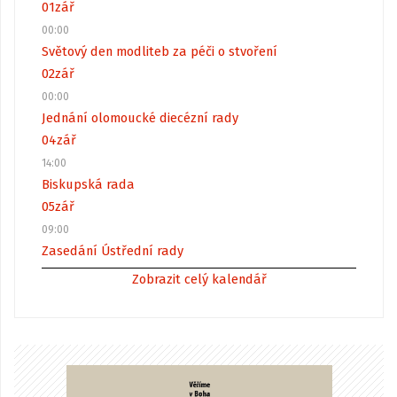
01
zář
00:00
Světový den modliteb za péči o stvoření
02
zář
00:00
Jednání olomoucké diecézní rady
04
zář
14:00
Biskupská rada
05
zář
09:00
Zasedání Ústřední rady
Zobrazit celý kalendář