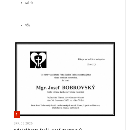
MĚSÍC
VŠE
1
SRP, 03 2026