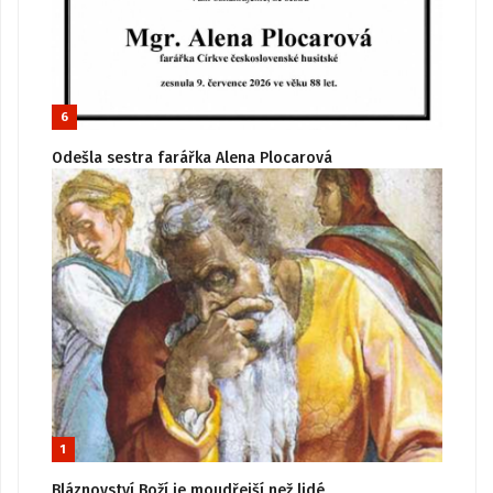
6
Odešla sestra farářka Alena Plocarová
1
Bláznovství Boží je moudřejší než lidé