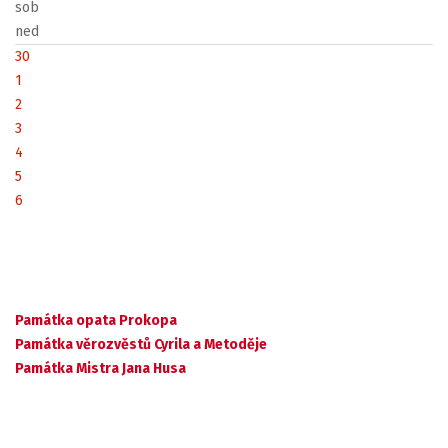
sob
ned
30
1
2
3
4
5
6
Památka opata Prokopa
Památka věrozvěstů Cyrila a Metoděje
Památka Mistra Jana Husa