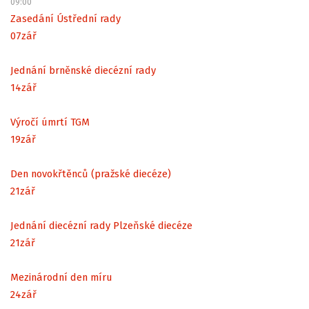
09:00
Zasedání Ústřední rady
07
zář
Jednání brněnské diecézní rady
14
zář
Výročí úmrtí TGM
19
zář
Den novokřtěnců (pražské diecéze)
21
zář
Jednání diecézní rady Plzeňské diecéze
21
zář
Mezinárodní den míru
24
zář