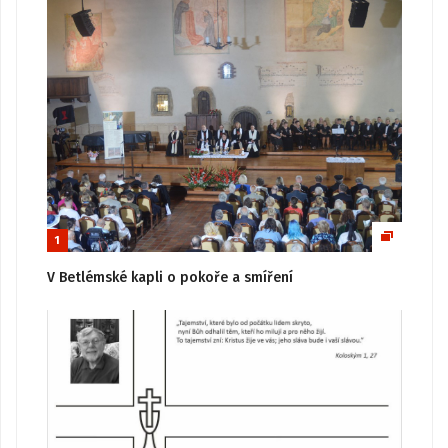
1
V Betlémské kapli o pokoře a smíření