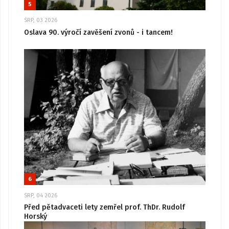
5
SRP, 03 2026
Oslava 90. výročí zavěšení zvonů - i tancem!
6
SRP, 04 2026
Před pětadvaceti lety zemřel prof. ThDr. Rudolf
Horský