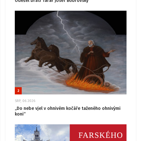
Odešel bratr farář Josef Bobrovský
2
SRP, 06 2026
„Do nebe vjel v ohnivém kočáře taženého ohnivými
koni“