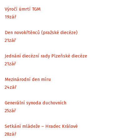
Výročí úmrtí TGM
19
zář
Den novokřtěnců (pražské diecéze)
21
zář
Jednání diecézní rady Plzeňské diecéze
21
zář
Mezinárodní den míru
24
zář
Generální synoda duchovních
25
zář
Setkání mládeže – Hradec Králové
28
zář