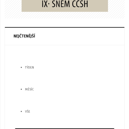
NEJČTENĚJŠÍ
TÝDEN
MĚSÍC
VŠE