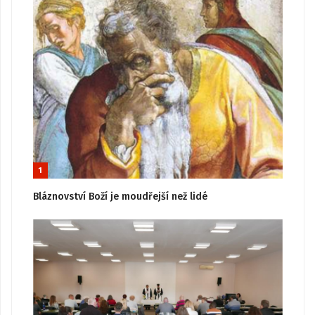
1
Bláznovství Boží je moudřejší než lidé