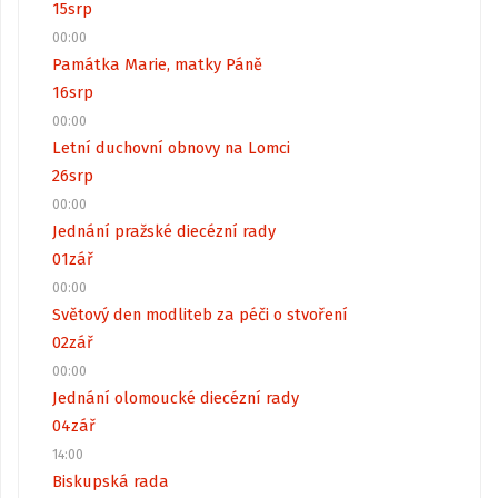
15
srp
00:00
Památka Marie, matky Páně
16
srp
00:00
Letní duchovní obnovy na Lomci
26
srp
00:00
Jednání pražské diecézní rady
01
zář
00:00
Světový den modliteb za péči o stvoření
02
zář
00:00
Jednání olomoucké diecézní rady
04
zář
14:00
Biskupská rada