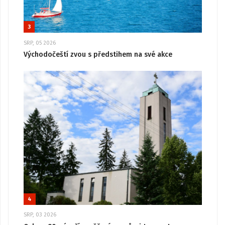
3
SRP, 05 2026
Východočeští zvou s předstihem na své akce
4
SRP, 03 2026