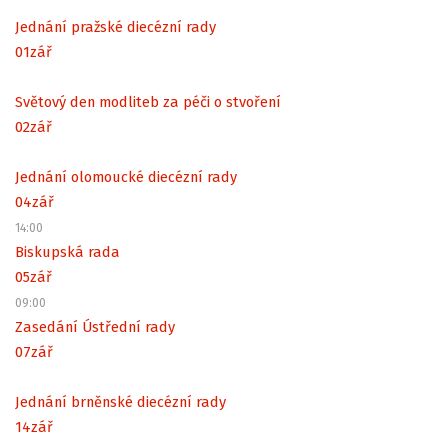
Jednání pražské diecézní rady
01
zář
Světový den modliteb za péči o stvoření
02
zář
Jednání olomoucké diecézní rady
04
zář
14:00
Biskupská rada
05
zář
09:00
Zasedání Ústřední rady
07
zář
Jednání brněnské diecézní rady
14
zář