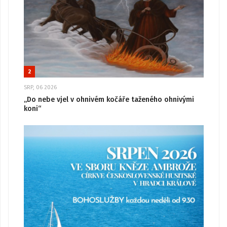
2
SRP, 06 2026
„Do nebe vjel v ohnivém kočáře taženého ohnivými
koni“