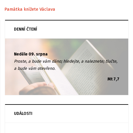
Památka knížete Václava
DENNÍ ČTENÍ
Neděle 09. srpna
Proste, a bude vám dáno; hledejte, a naleznete; tlučte,
a bude vám otevřeno.
Mt 7,7
UDÁLOSTI