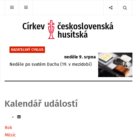
KAZATELSKÝ CYKLUS
neděle 9. srpna
Neděle po svatém Duchu (19. v mezidobí)
Kalendář událostí
Rok
Měsíc