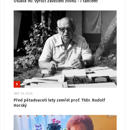
Oslava 90. výročí zavěšení zvonů - i tancem!
5
SRP, 04 2026
Před pětadvaceti lety zemřel prof. ThDr. Rudolf
Horský