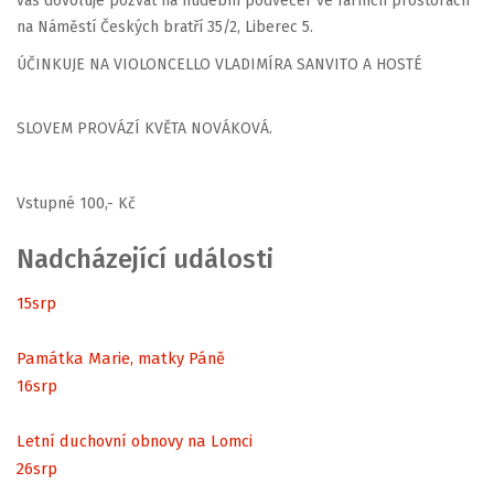
vás dovoluje pozvat na hudební podvečer ve farních prostorách
na Náměstí Českých bratří 35/2, Liberec 5.
ÚČINKUJE NA VIOLONCELLO VLADIMÍRA SANVITO A HOSTÉ
SLOVEM PROVÁZÍ KVĚTA NOVÁKOVÁ.
Vstupné 100,- Kč
Nadcházející události
15
srp
Památka Marie, matky Páně
16
srp
Letní duchovní obnovy na Lomci
26
srp