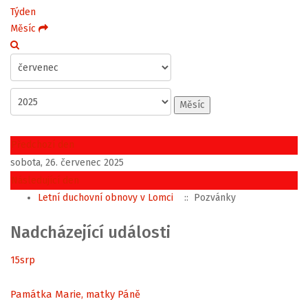
Týden
Měsíc
Měsíc
Předchozí den
sobota, 26. červenec 2025
Následující den
Letní duchovní obnovy v Lomci
:: Pozvánky
Nadcházející události
15
srp
Památka Marie, matky Páně