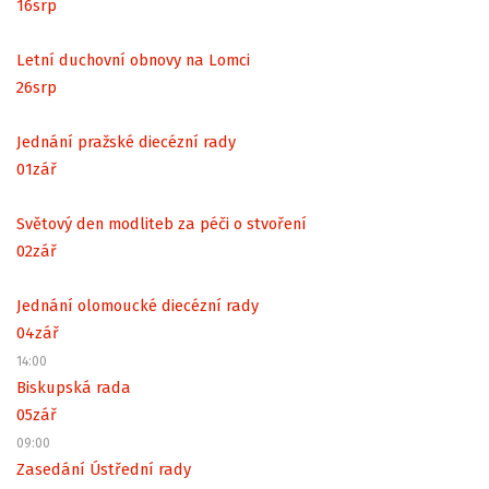
16
srp
Letní duchovní obnovy na Lomci
26
srp
Jednání pražské diecézní rady
01
zář
Světový den modliteb za péči o stvoření
02
zář
Jednání olomoucké diecézní rady
04
zář
14:00
Biskupská rada
05
zář
09:00
Zasedání Ústřední rady