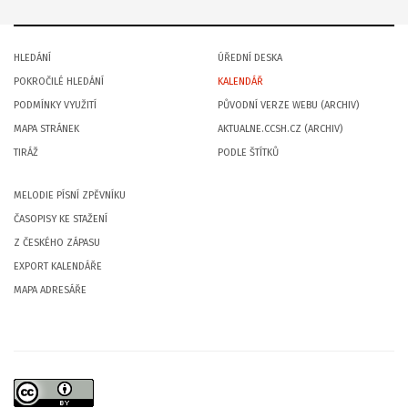
HLEDÁNÍ
ÚŘEDNÍ DESKA
POKROČILÉ HLEDÁNÍ
KALENDÁŘ
PODMÍNKY VYUŽITÍ
PŮVODNÍ VERZE WEBU (ARCHIV)
MAPA STRÁNEK
AKTUALNE.CCSH.CZ (ARCHIV)
TIRÁŽ
PODLE ŠTÍTKŮ
MELODIE PÍSNÍ ZPĚVNÍKU
ČASOPISY KE STAŽENÍ
Z ČESKÉHO ZÁPASU
EXPORT KALENDÁŘE
MAPA ADRESÁŘE