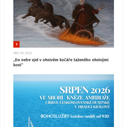
3
SRP, 06 2026
„Do nebe vjel v ohnivém kočáře taženého ohnivými
koni“