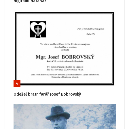
digitální databázi
4
Odešel bratr farář Josef Bobrovský