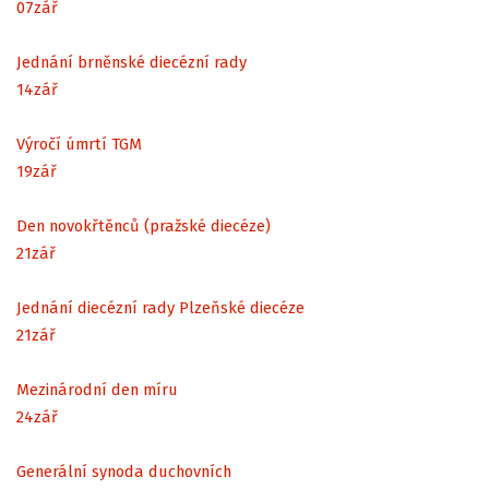
07
zář
Jednání brněnské diecézní rady
14
zář
Výročí úmrtí TGM
19
zář
Den novokřtěnců (pražské diecéze)
21
zář
Jednání diecézní rady Plzeňské diecéze
21
zář
Mezinárodní den míru
24
zář
Generální synoda duchovních