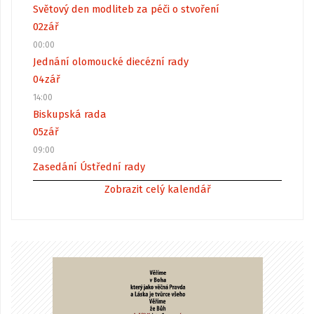
Světový den modliteb za péči o stvoření
02
zář
00:00
Jednání olomoucké diecézní rady
04
zář
14:00
Biskupská rada
05
zář
09:00
Zasedání Ústřední rady
Zobrazit celý kalendář