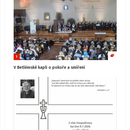
1
V Betlémské kapli o pokoře a smíření