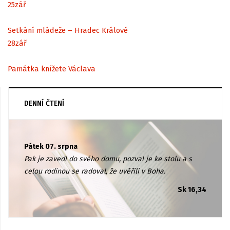
25
zář
Setkání mládeže – Hradec Králové
28
zář
Památka knížete Václava
DENNÍ ČTENÍ
Pátek 07. srpna
Pak je zavedl do svého domu, pozval je ke stolu a s
celou rodinou se radoval, že uvěřili v Boha.
Sk 16,34