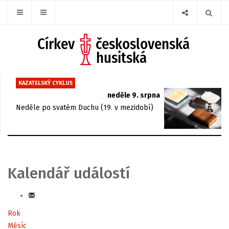
KAZATELSKÝ CYKLUS
neděle 9. srpna
Neděle po svatém Duchu (19. v mezidobí)
Kalendář událostí
Rok
Měsíc