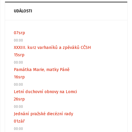
UDÁLOSTI
07
srp
00:00
XXXIII. kurz varhaníků a zpěváků CČSH
15
srp
00:00
Památka Marie, matky Páně
16
srp
00:00
Letní duchovní obnovy na Lomci
26
srp
00:00
Jednání pražské diecézní rady
01
zář
00:00