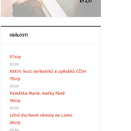
Ef 2,17
UDÁLOSTI
07
srp
00:00
XXXIII. kurz varhaníků a zpěváků CČSH
15
srp
00:00
Památka Marie, matky Páně
16
srp
00:00
Letní duchovní obnovy na Lomci
26
srp
00:00