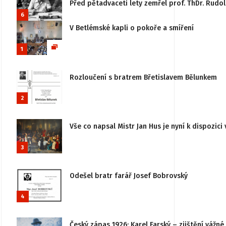
Před pětadvaceti lety zemřel prof. ThDr. Rudo
6
V Betlémské kapli o pokoře a smíření
1
Rozloučení s bratrem Břetislavem Bělunkem
2
Vše co napsal Mistr Jan Hus je nyní k dispozici 
3
Odešel bratr farář Josef Bobrovský
4
Český zápas 1926: Karel Farský – zjištění vážn