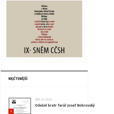
NEJČTENĚJŠÍ
SRP, 03 2026
Odešel bratr farář Josef Bobrovský
1