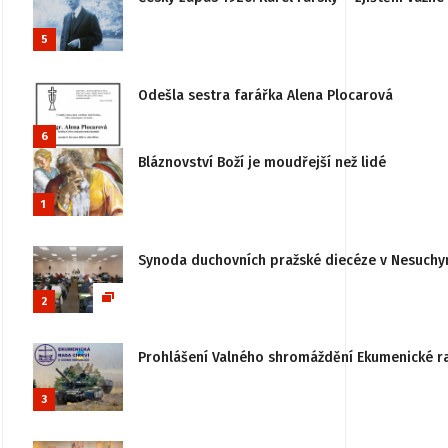
5
Odešla sestra farářka Alena Plocarová
6
Bláznovství Boží je moudřejší než lidé
1
Synoda duchovních pražské diecéze v Nesuchy
2
Prohlášení Valného shromáždění Ekumenické rady
3