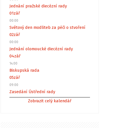
Jednání pražské diecézní rady
01
zář
00:00
Světový den modliteb za péči o stvoření
02
zář
00:00
Jednání olomoucké diecézní rady
04
zář
14:00
Biskupská rada
05
zář
09:00
Zasedání Ústřední rady
Zobrazit celý kalendář