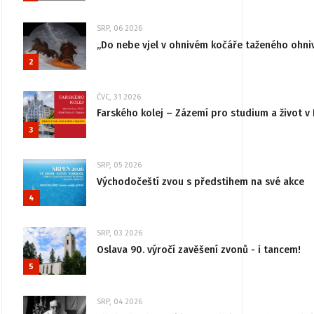
SRP, 06 2026
„Do nebe vjel v ohnivém kočáře taženého ohni
2
ČVC, 31 2026
Farského kolej – Zázemí pro studium a život v 
3
SRP, 05 2026
Východočeští zvou s předstihem na své akce
4
SRP, 03 2026
Oslava 90. výročí zavěšení zvonů - i tancem!
5
SRP, 04 2026