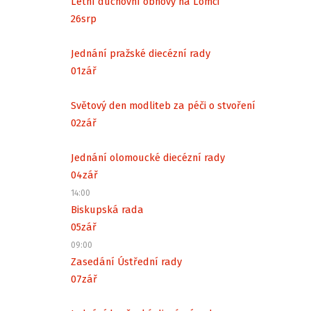
Letní duchovní obnovy na Lomci
26
srp
Jednání pražské diecézní rady
01
zář
Světový den modliteb za péči o stvoření
02
zář
Jednání olomoucké diecézní rady
04
zář
14:00
Biskupská rada
05
zář
09:00
Zasedání Ústřední rady
07
zář