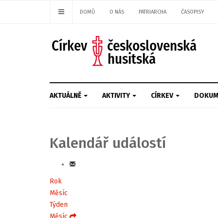
DOMŮ
O NÁS
PATRIARCHA
ČASOPISY
AKTUÁLNĚ
AKTIVITY
CÍRKEV
DOKUM
Kalendář událostí
Rok
Měsíc
Týden
Měsíc