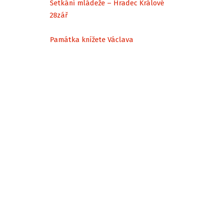
Setkání mládeže – Hradec Králové
28
zář
Památka knížete Václava