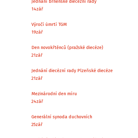
Jednání brněnské diecézní rady
14
zář
Výročí úmrtí TGM
19
zář
Den novokřtěnců (pražské diecéze)
21
zář
Jednání diecézní rady Plzeňské diecéze
21
zář
Mezinárodní den míru
24
zář
Generální synoda duchovních
25
zář