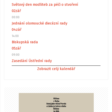
Světový den modliteb za péči o stvoření
02
zář
00:00
Jednání olomoucké diecézní rady
04
zář
14:00
Biskupská rada
05
zář
09:00
Zasedání Ústřední rady
Zobrazit celý kalendář