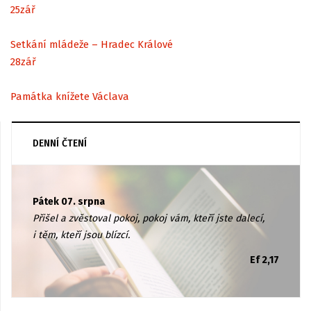
25
zář
Setkání mládeže – Hradec Králové
28
zář
Památka knížete Václava
DENNÍ ČTENÍ
Pátek 07. srpna
Přišel a zvěstoval pokoj, pokoj vám, kteří jste dalecí,
i těm, kteří jsou blízcí.
Ef 2,17