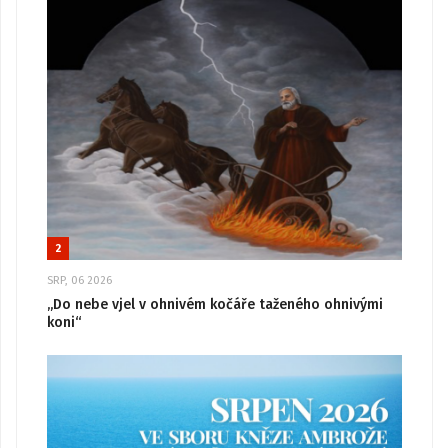
2
SRP, 06 2026
„Do nebe vjel v ohnivém kočáře taženého ohnivými
koni“