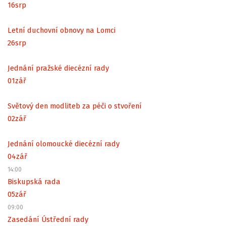
16
srp
Letní duchovní obnovy na Lomci
26
srp
Jednání pražské diecézní rady
01
zář
Světový den modliteb za péči o stvoření
02
zář
Jednání olomoucké diecézní rady
04
zář
14:00
Biskupská rada
05
zář
09:00
Zasedání Ústřední rady