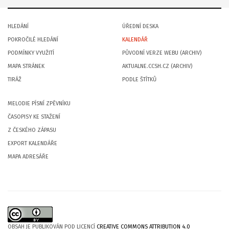
HLEDÁNÍ
ÚŘEDNÍ DESKA
POKROČILÉ HLEDÁNÍ
KALENDÁŘ
PODMÍNKY VYUŽITÍ
PŮVODNÍ VERZE WEBU (ARCHIV)
MAPA STRÁNEK
AKTUALNE.CCSH.CZ (ARCHIV)
TIRÁŽ
PODLE ŠTÍTKŮ
MELODIE PÍSNÍ ZPĚVNÍKU
ČASOPISY KE STAŽENÍ
Z ČESKÉHO ZÁPASU
EXPORT KALENDÁŘE
MAPA ADRESÁŘE
OBSAH JE PUBLIKOVÁN POD LICENCÍ
CREATIVE COMMONS ATTRIBUTION 4.0