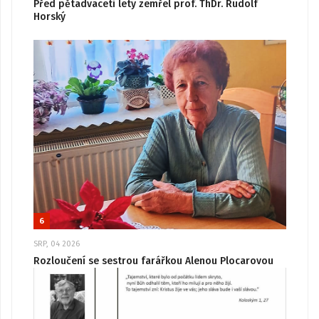
Před pětadvaceti lety zemřel prof. ThDr. Rudolf
Horský
6
SRP, 04 2026
Rozloučení se sestrou farářkou Alenou Plocarovou