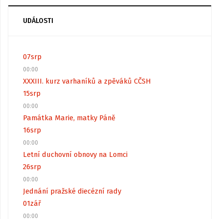
UDÁLOSTI
07
srp
00:00
XXXIII. kurz varhaníků a zpěváků CČSH
15
srp
00:00
Památka Marie, matky Páně
16
srp
00:00
Letní duchovní obnovy na Lomci
26
srp
00:00
Jednání pražské diecézní rady
01
zář
00:00