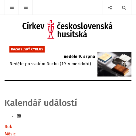
KAZATELSKÝ CYKLUS
neděle 9. srpna
Neděle po svatém Duchu (19. v mezidobí)
Kalendář událostí
Rok
Měsíc