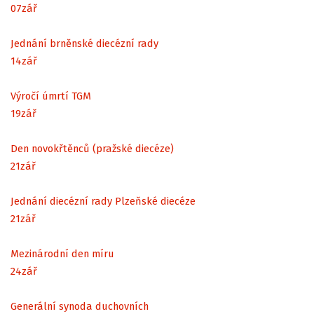
07
zář
Jednání brněnské diecézní rady
14
zář
Výročí úmrtí TGM
19
zář
Den novokřtěnců (pražské diecéze)
21
zář
Jednání diecézní rady Plzeňské diecéze
21
zář
Mezinárodní den míru
24
zář
Generální synoda duchovních