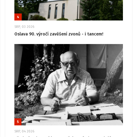
4
SRP, 03 2026
Oslava 90. výročí zavěšení zvonů - i tancem!
5
SRP, 04 2026