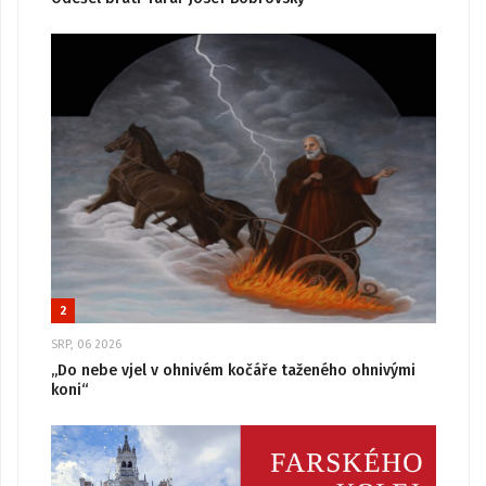
2
SRP, 06 2026
„Do nebe vjel v ohnivém kočáře taženého ohnivými
koni“