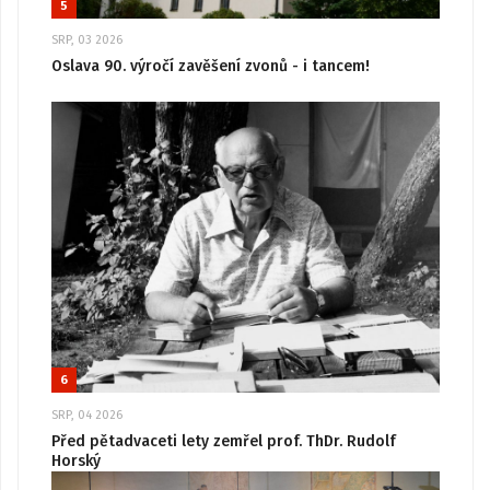
5
SRP, 03 2026
Oslava 90. výročí zavěšení zvonů - i tancem!
6
SRP, 04 2026
Před pětadvaceti lety zemřel prof. ThDr. Rudolf
Horský