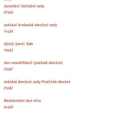
Zasedání Ústřední rady
07
zář
Jednání brněnské diecézní rady
14
zář
Výročí úmrtí TGM
19
zář
Den novokřtěnců (pražské diecéze)
21
zář
Jednání diecézní rady Plzeňské diecéze
21
zář
Mezinárodní den míru
24
zář