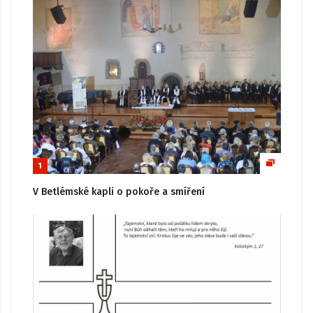
1
V Betlémské kapli o pokoře a smíření