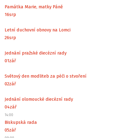
Památka Marie, matky Páně
16
srp
Letní duchovní obnovy na Lomci
26
srp
Jednání pražské diecézní rady
01
zář
Světový den modliteb za péči o stvoření
02
zář
Jednání olomoucké diecézní rady
04
zář
14:00
Biskupská rada
05
zář
09:00