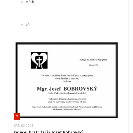
MĚSÍC
VŠE
1
SRP, 03 2026
Odešel bratr farář Josef Bobrovský