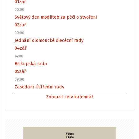
01
zář
00:00
Světový den modliteb za péči o stvoření
02
zář
00:00
Jednání olomoucké diecézní rady
04
zář
14:00
Biskupská rada
05
zář
09:00
Zasedání Ústřední rady
Zobrazit celý kalendář