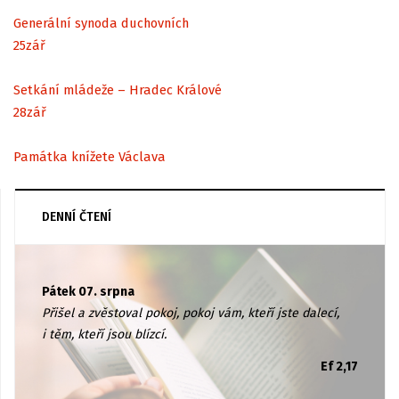
Generální synoda duchovních
25
zář
Setkání mládeže – Hradec Králové
28
zář
Památka knížete Václava
DENNÍ ČTENÍ
Pátek 07. srpna
Přišel a zvěstoval pokoj, pokoj vám, kteří jste dalecí,
i těm, kteří jsou blízcí.
Ef 2,17