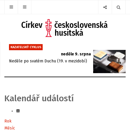
KAZATELSKÝ CYKLUS
neděle 9. srpna
Neděle po svatém Duchu (19. v mezidobí)
Kalendář událostí
Rok
Měsíc