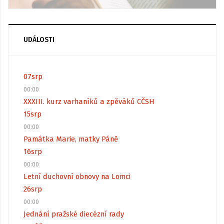
UDÁLOSTI
07
srp
00:00
XXXIII. kurz varhaníků a zpěváků CČSH
15
srp
00:00
Památka Marie, matky Páně
16
srp
00:00
Letní duchovní obnovy na Lomci
26
srp
00:00
Jednání pražské diecézní rady