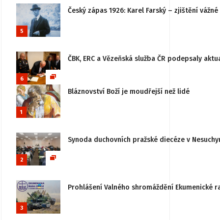
Český zápas 1926: Karel Farský – zjištění vážn
5
ČBK, ERC a Vězeňská služba ČR podepsaly aktu
6
Bláznovství Boží je moudřejší než lidé
1
Synoda duchovních pražské diecéze v Nesuchy
2
Prohlášení Valného shromáždění Ekumenické rady
3