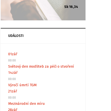
Sk 16,34
UDÁLOSTI
01
zář
00:00
Světový den modliteb za péči o stvoření
14
zář
00:00
Výročí úmrtí TGM
21
zář
00:00
Mezinárodní den míru
28
zář