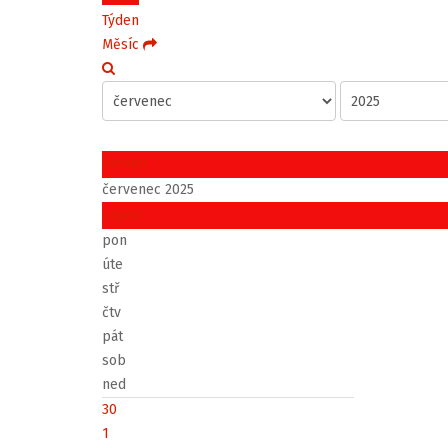
Týden
Měsíc
červen
červenec 2025
srpen
pon
úte
stř
čtv
pát
sob
ned
30
1