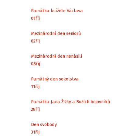
Památka knížete Václava
01
říj
Mezinárodní den seniorů
02
říj
Mezinárodní den nenásilí
08
říj
Památný den sokolstva
11
říj
Památka Jana Žižky a Božích bojovníků
28
říj
Den svobody
31
říj