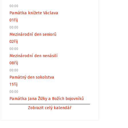
00:00
Památka knížete Václava
01
říj
00:00
Mezinárodní den seniorů
02
říj
00:00
Mezinárodní den nenásilí
08
říj
00:00
Památný den sokolstva
11
říj
00:00
Památka Jana Žižky a Božích bojovníků
Zobrazit celý kalendář