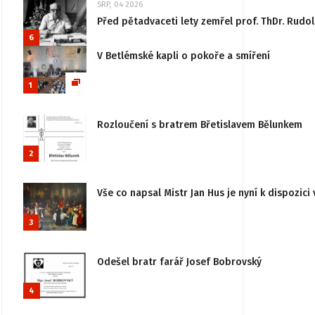
SRP, 04 2026
Před pětadvaceti lety zemřel prof. ThDr. Rudo
6
V Betlémské kapli o pokoře a smíření
1
Rozloučení s bratrem Břetislavem Bělunkem
2
Vše co napsal Mistr Jan Hus je nyní k dispozici 
3
Odešel bratr farář Josef Bobrovský
4