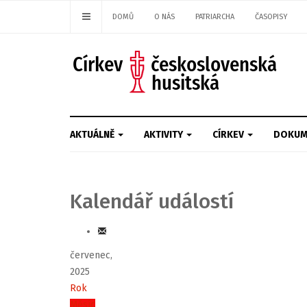
DOMŮ
O NÁS
PATRIARCHA
ČASOPISY
AKTUÁLNĚ
AKTIVITY
CÍRKEV
DOKUM
Kalendář událostí
červenec,
2025
Rok
Měsíc