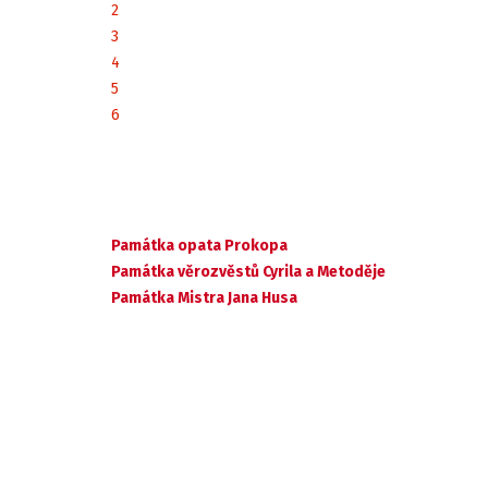
2
3
4
5
6
Památka opata Prokopa
Památka věrozvěstů Cyrila a Metoděje
Památka Mistra Jana Husa