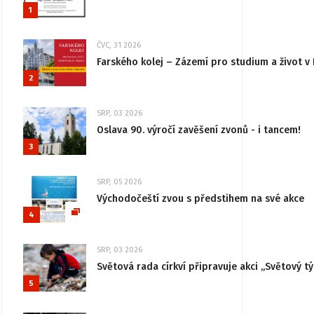
1
ČVC, 31 2026
Farského kolej – Zázemí pro studium a život v 
2
SRP, 03 2026
Oslava 90. výročí zavěšení zvonů - i tancem!
3
SRP, 05 2026
Východočeští zvou s předstihem na své akce
4
SRP, 03 2026
Světová rada církví připravuje akci „Světový tý
5