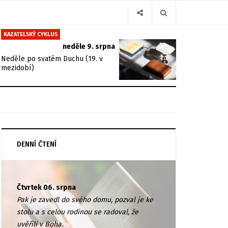
KAZATELSKÝ CYKLUS
neděle 9. srpna
Neděle po svatém Duchu (19. v
mezidobí)
DENNÍ ČTENÍ
Čtvrtek 06. srpna
Pak je zavedl do svého domu, pozval je ke
stolu a s celou rodinou se radoval, že
uvěřili v Boha.