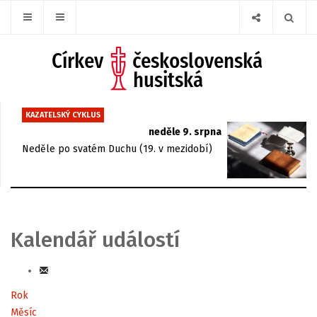
KAZATELSKÝ CYKLUS
neděle 9. srpna
Neděle po svatém Duchu (19. v mezidobí)
Kalendář událostí
Rok
Měsíc