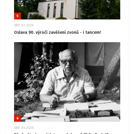
5
SRP, 03 2026
Oslava 90. výročí zavěšení zvonů - i tancem!
6
SRP, 04 2026