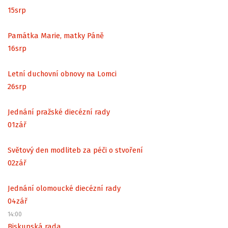
15
srp
Památka Marie, matky Páně
16
srp
Letní duchovní obnovy na Lomci
26
srp
Jednání pražské diecézní rady
01
zář
Světový den modliteb za péči o stvoření
02
zář
Jednání olomoucké diecézní rady
04
zář
14:00
Biskupská rada