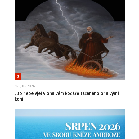
3
SRP, 06 2026
„Do nebe vjel v ohnivém kočáře taženého ohnivými
koni“