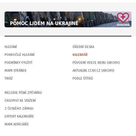
HLEDÁNÍ
ÚŘEDNÍ DESKA
POKROČILÉ HLEDÁNÍ
KALENDÁŘ
PODMÍNKY VYUŽITÍ
PŮVODNÍ VERZE WEBU (ARCHIV)
MAPA STRÁNEK
AKTUALNE.CCSH.CZ (ARCHIV)
TIRÁŽ
PODLE ŠTÍTKŮ
MELODIE PÍSNÍ ZPĚVNÍKU
ČASOPISY KE STAŽENÍ
Z ČESKÉHO ZÁPASU
EXPORT KALENDÁŘE
MAPA ADRESÁŘE