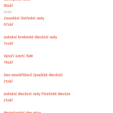
05
zář
09:00
Zasedání Ústřední rady
07
zář
Jednání brněnské diecézní rady
14
zář
Výročí úmrtí TGM
19
zář
Den novokřtěnců (pražské diecéze)
21
zář
Jednání diecézní rady Plzeňské diecéze
21
zář
Mezinárodní den míru