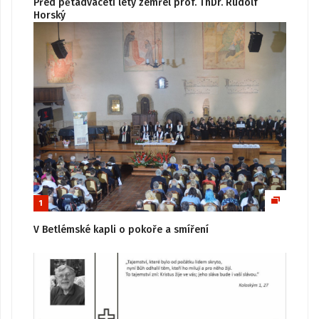
Před pětadvaceti lety zemřel prof. ThDr. Rudolf
Horský
1
V Betlémské kapli o pokoře a smíření