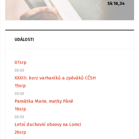
Sk 16,34
UDÁLOSTI
07
srp
00:00
XXXIII. kurz varhaníků a zpěváků CČSH
15
srp
00:00
Památka Marie, matky Páně
16
srp
00:00
Letní duchovní obnovy na Lomci
26
srp