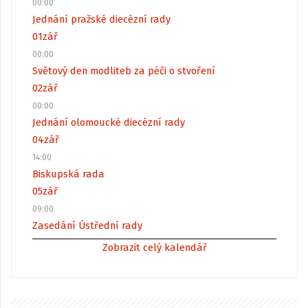
00:00
Jednání pražské diecézní rady
01
zář
00:00
Světový den modliteb za péči o stvoření
02
zář
00:00
Jednání olomoucké diecézní rady
04
zář
14:00
Biskupská rada
05
zář
09:00
Zasedání Ústřední rady
Zobrazit celý kalendář