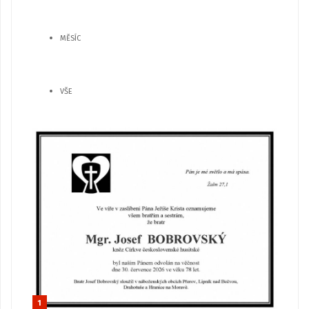
MĚSÍC
VŠE
1