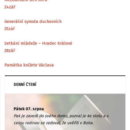
24
zář
Generální synoda duchovních
25
zář
Setkání mládeže – Hradec Králové
28
zář
Památka knížete Václava
DENNÍ ČTENÍ
Pátek 07. srpna
Pak je zavedl do svého domu, pozval je ke stolu a s
celou rodinou se radoval, že uvěřili v Boha.