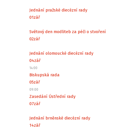
Jednání pražské diecézní rady
01
zář
Světový den modliteb za péči o stvoření
02
zář
Jednání olomoucké diecézní rady
04
zář
14:00
Biskupská rada
05
zář
09:00
Zasedání Ústřední rady
07
zář
Jednání brněnské diecézní rady
14
zář