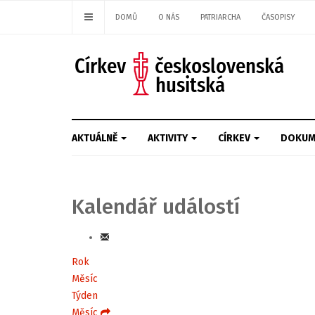
DOMŮ
O NÁS
PATRIARCHA
ČASOPISY
AKTUÁLNĚ
AKTIVITY
CÍRKEV
DOKUM
Kalendář událostí
Rok
Měsíc
Týden
Měsíc