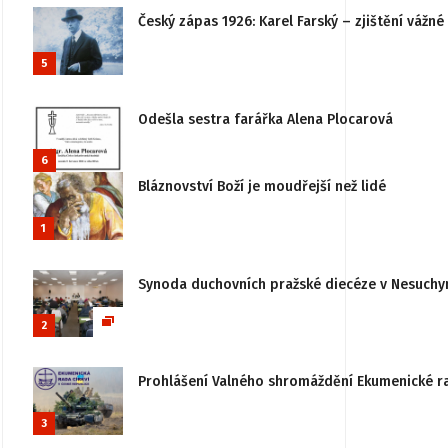
Český zápas 1926: Karel Farský – zjištění vážn
5
Odešla sestra farářka Alena Plocarová
6
Bláznovství Boží je moudřejší než lidé
1
Synoda duchovních pražské diecéze v Nesuchy
2
Prohlášení Valného shromáždění Ekumenické rady
3