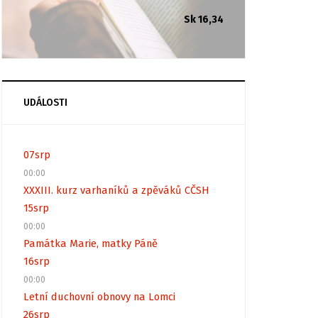
Sk 16,34
UDÁLOSTI
07
srp
00:00
XXXIII. kurz varhaníků a zpěváků CČSH
15
srp
00:00
Památka Marie, matky Páně
16
srp
00:00
Letní duchovní obnovy na Lomci
26
srp