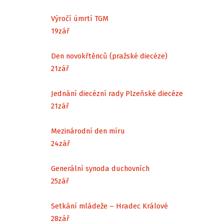
Výročí úmrtí TGM
19
zář
Den novokřtěnců (pražské diecéze)
21
zář
Jednání diecézní rady Plzeňské diecéze
21
zář
Mezinárodní den míru
24
zář
Generální synoda duchovních
25
zář
Setkání mládeže – Hradec Králové
28
zář