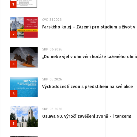
1
ČVC, 31 2026
Farského kolej – Zázemí pro studium a život v 
2
SRP, 06 2026
„Do nebe vjel v ohnivém kočáře taženého ohni
3
SRP, 05 2026
Východočeští zvou s předstihem na své akce
4
SRP, 03 2026
Oslava 90. výročí zavěšení zvonů - i tancem!
5