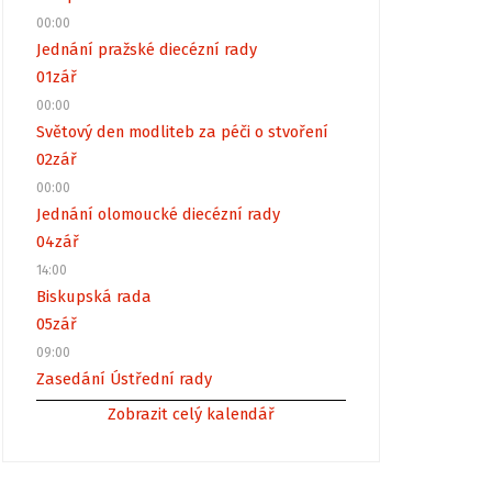
00:00
Jednání pražské diecézní rady
01
zář
00:00
Světový den modliteb za péči o stvoření
02
zář
00:00
Jednání olomoucké diecézní rady
04
zář
14:00
Biskupská rada
05
zář
09:00
Zasedání Ústřední rady
Zobrazit celý kalendář