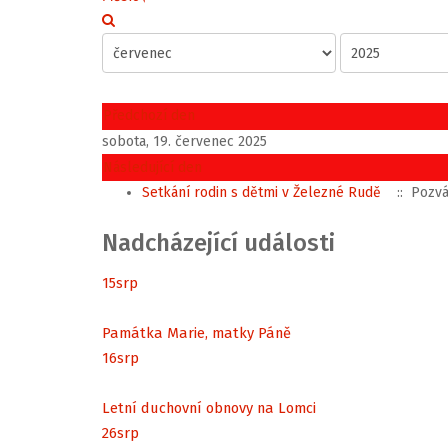
Předchozí den
sobota, 19. červenec 2025
Následující den
Setkání rodin s dětmi v Železné Rudě
:: Pozv
Nadcházející události
15
srp
Památka Marie, matky Páně
16
srp
Letní duchovní obnovy na Lomci
26
srp