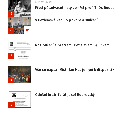
SRP, 04 2026
Před pětadvaceti lety zemřel prof. ThDr. Rudo
6
V Betlémské kapli o pokoře a smíření
1
Rozloučení s bratrem Břetislavem Bělunkem
2
Vše co napsal Mistr Jan Hus je nyní k dispozici 
3
Odešel bratr farář Josef Bobrovský
4