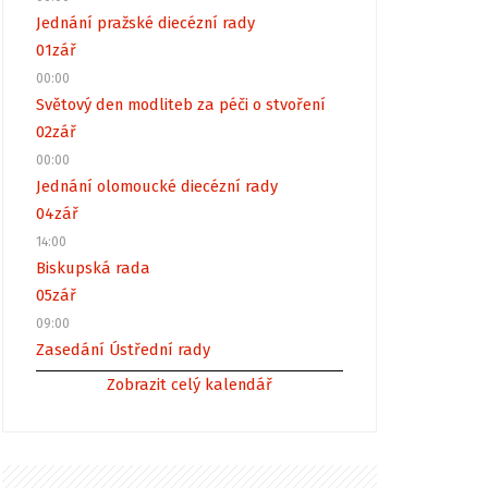
Jednání pražské diecézní rady
01
zář
00:00
Světový den modliteb za péči o stvoření
02
zář
00:00
Jednání olomoucké diecézní rady
04
zář
14:00
Biskupská rada
05
zář
09:00
Zasedání Ústřední rady
Zobrazit celý kalendář