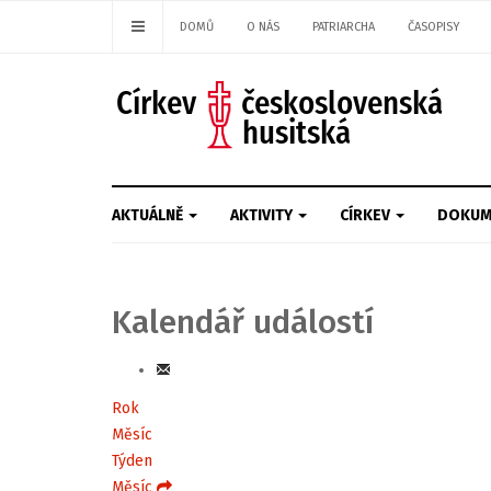
DOMŮ
O NÁS
PATRIARCHA
ČASOPISY
AKTUÁLNĚ
AKTIVITY
CÍRKEV
DOKUM
Kalendář událostí
Rok
Měsíc
Týden
Měsíc