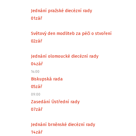
Jednání pražské diecézní rady
01
zář
Světový den modliteb za péči o stvoření
02
zář
Jednání olomoucké diecézní rady
04
zář
14:00
Biskupská rada
05
zář
09:00
Zasedání Ústřední rady
07
zář
Jednání brněnské diecézní rady
14
zář