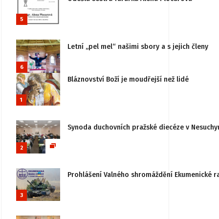
5
Letní „pel mel“ našimi sbory a s jejich členy
6
Bláznovství Boží je moudřejší než lidé
1
Synoda duchovních pražské diecéze v Nesuchy
2
Prohlášení Valného shromáždění Ekumenické rady
3