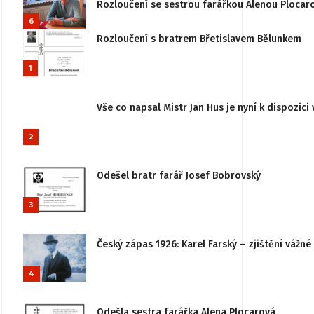
Rozloučení se sestrou farářkou Alenou Plocar
6
Rozloučení s bratrem Břetislavem Bělunkem
1
Vše co napsal Mistr Jan Hus je nyní k dispozici 
2
Odešel bratr farář Josef Bobrovský
3
Český zápas 1926: Karel Farský – zjištění vážn
4
Odešla sestra farářka Alena Plocarová