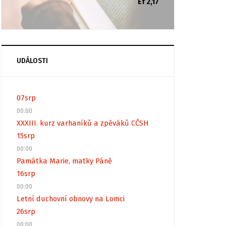
Ef 2,17
UDÁLOSTI
07
srp
00:00
XXXIII. kurz varhaníků a zpěváků CČSH
15
srp
00:00
Památka Marie, matky Páně
16
srp
00:00
Letní duchovní obnovy na Lomci
26
srp
00:00