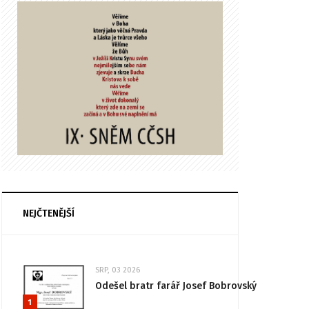
NEJČTENĚJŠÍ
SRP, 03 2026
Odešel bratr farář Josef Bobrovský
1