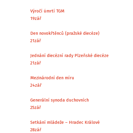
Výročí úmrtí TGM
19
zář
Den novokřtěnců (pražské diecéze)
21
zář
Jednání diecézní rady Plzeňské diecéze
21
zář
Mezinárodní den míru
24
zář
Generální synoda duchovních
25
zář
Setkání mládeže – Hradec Králové
28
zář