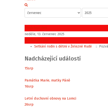
Předchozí den
neděle, 13. červenec 2025
Následující den
Setkání rodin s dětmi v Železné Rudě
:: Pozv
Nadcházející události
15
srp
Památka Marie, matky Páně
16
srp
Letní duchovní obnovy na Lomci
26
srp