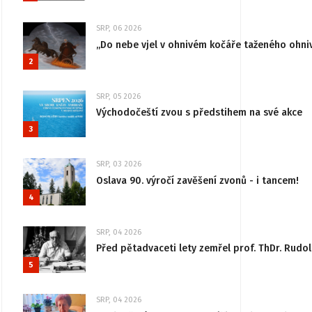
SRP, 06 2026
„Do nebe vjel v ohnivém kočáře taženého ohni
2
SRP, 05 2026
Východočeští zvou s předstihem na své akce
3
SRP, 03 2026
Oslava 90. výročí zavěšení zvonů - i tancem!
4
SRP, 04 2026
Před pětadvaceti lety zemřel prof. ThDr. Rudo
5
SRP, 04 2026