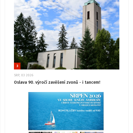
3
SRP, 03 2026
Oslava 90. výročí zavěšení zvonů - i tancem!