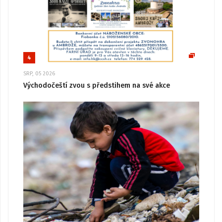
4
SRP, 05 2026
Východočeští zvou s předstihem na své akce