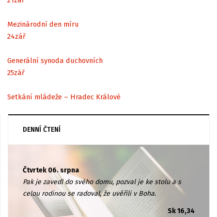
Mezinárodní den míru
24
zář
Generální synoda duchovních
25
zář
Setkání mládeže – Hradec Králové
DENNÍ ČTENÍ
Čtvrtek 06. srpna
Pak je zavedl do svého domu, pozval je ke stolu a s
celou rodinou se radoval, že uvěřili v Boha.
Sk 16,34