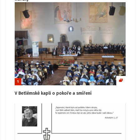
1
V Betlémské kapli o pokoře a smíření