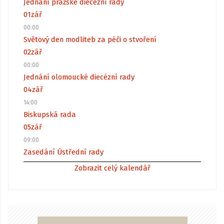
Jednání pražské diecézní rady
01
zář
00:00
Světový den modliteb za péči o stvoření
02
zář
00:00
Jednání olomoucké diecézní rady
04
zář
14:00
Biskupská rada
05
zář
09:00
Zasedání Ústřední rady
Zobrazit celý kalendář