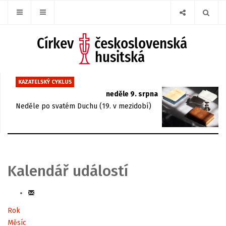
KAZATELSKÝ CYKLUS
neděle 9. srpna
Neděle po svatém Duchu (19. v mezidobí)
Kalendář událostí
Rok
Měsíc