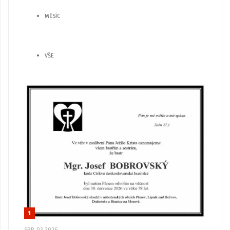
MĚSÍC
VŠE
1
SRP, 03 2026