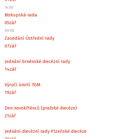
14:00
Biskupská rada
05
zář
09:00
Zasedání Ústřední rady
07
zář
Jednání brněnské diecézní rady
14
zář
Výročí úmrtí TGM
19
zář
Den novokřtěnců (pražské diecéze)
21
zář
Jednání diecézní rady Plzeňské diecéze
21
zář