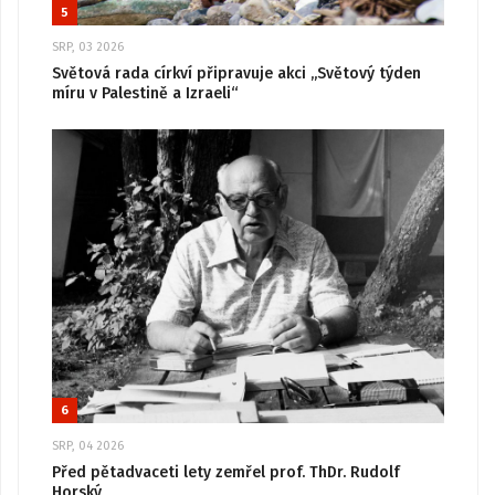
5
SRP, 03 2026
Světová rada církví připravuje akci „Světový týden
míru v Palestině a Izraeli“
6
SRP, 04 2026
Před pětadvaceti lety zemřel prof. ThDr. Rudolf
Horský