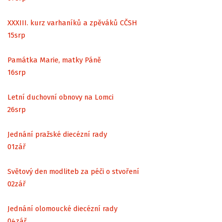
XXXIII. kurz varhaníků a zpěváků CČSH
15
srp
Památka Marie, matky Páně
16
srp
Letní duchovní obnovy na Lomci
26
srp
Jednání pražské diecézní rady
01
zář
Světový den modliteb za péči o stvoření
02
zář
Jednání olomoucké diecézní rady
04
zář