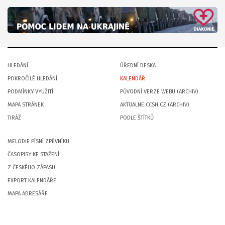
HLEDÁNÍ
ÚŘEDNÍ DESKA
POKROČILÉ HLEDÁNÍ
KALENDÁŘ
PODMÍNKY VYUŽITÍ
PŮVODNÍ VERZE WEBU (ARCHIV)
MAPA STRÁNEK
AKTUALNE.CCSH.CZ (ARCHIV)
TIRÁŽ
PODLE ŠTÍTKŮ
MELODIE PÍSNÍ ZPĚVNÍKU
ČASOPISY KE STAŽENÍ
Z ČESKÉHO ZÁPASU
EXPORT KALENDÁŘE
MAPA ADRESÁŘE