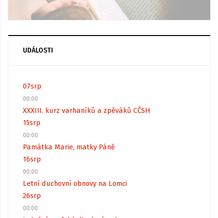
UDÁLOSTI
07
srp
00:00
XXXIII. kurz varhaníků a zpěváků CČSH
15
srp
00:00
Památka Marie, matky Páně
16
srp
00:00
Letní duchovní obnovy na Lomci
26
srp
00:00