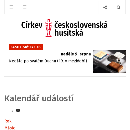
KAZATELSKÝ CYKLUS
neděle 9. srpna
Neděle po svatém Duchu (19. v mezidobí)
Kalendář událostí
Rok
Měsíc