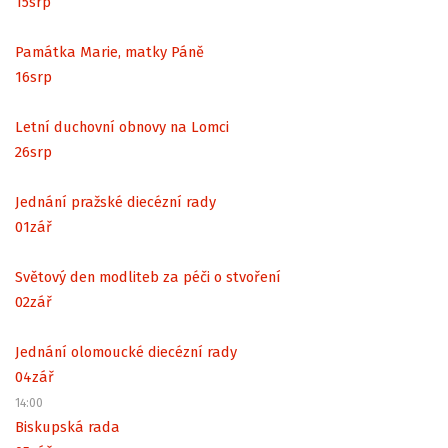
15
srp
Památka Marie, matky Páně
16
srp
Letní duchovní obnovy na Lomci
26
srp
Jednání pražské diecézní rady
01
zář
Světový den modliteb za péči o stvoření
02
zář
Jednání olomoucké diecézní rady
04
zář
14:00
Biskupská rada