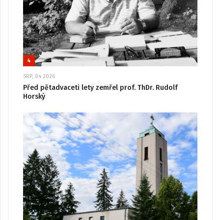
4
SRP, 04 2026
Před pětadvaceti lety zemřel prof. ThDr. Rudolf
Horský