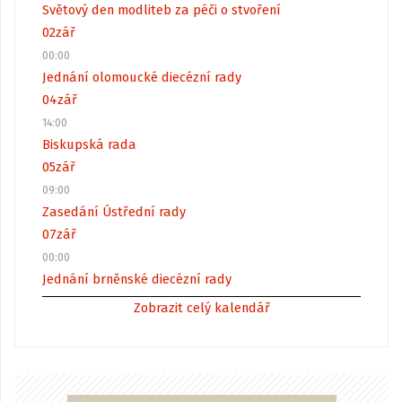
Světový den modliteb za péči o stvoření
02
zář
00:00
Jednání olomoucké diecézní rady
04
zář
14:00
Biskupská rada
05
zář
09:00
Zasedání Ústřední rady
07
zář
00:00
Jednání brněnské diecézní rady
Zobrazit celý kalendář