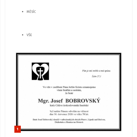
MĚSÍC
VŠE
1