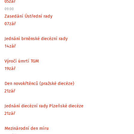
05
zář
09:00
Zasedání Ústřední rady
07
zář
Jednání brněnské diecézní rady
14
zář
Výročí úmrtí TGM
19
zář
Den novokřtěnců (pražské diecéze)
21
zář
Jednání diecézní rady Plzeňské diecéze
21
zář
Mezinárodní den míru