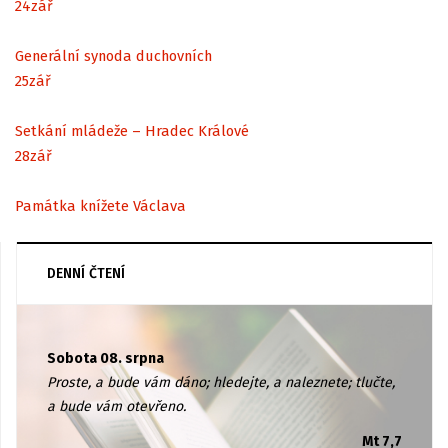
24
zář
Generální synoda duchovních
25
zář
Setkání mládeže – Hradec Králové
28
zář
Památka knížete Václava
DENNÍ ČTENÍ
Sobota 08. srpna
Proste, a bude vám dáno; hledejte, a naleznete; tlučte,
a bude vám otevřeno.
Mt 7,7