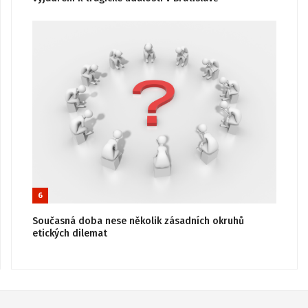
6
Současná doba nese několik zásadních okruhů
etických dilemat