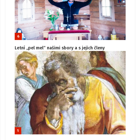
6
Letní „pel mel“ našimi sbory a s jejich členy
1