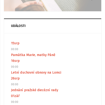
UDÁLOSTI
15
srp
00:00
Památka Marie, matky Páně
16
srp
00:00
Letní duchovní obnovy na Lomci
26
srp
00:00
Jednání pražské diecézní rady
01
zář
00:00