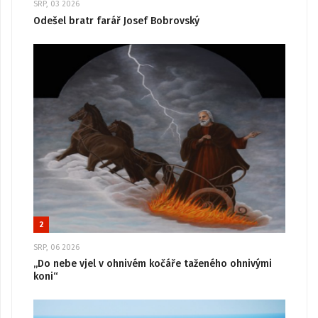
SRP, 03 2026
Odešel bratr farář Josef Bobrovský
2
SRP, 06 2026
„Do nebe vjel v ohnivém kočáře taženého ohnivými
koni“