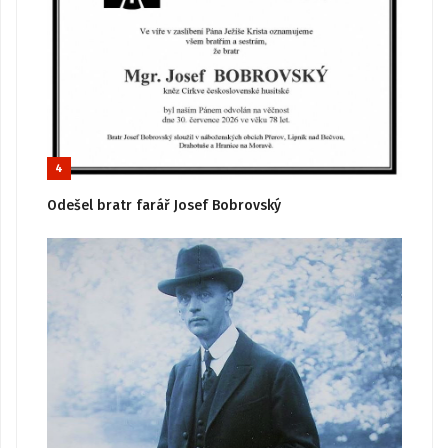
4
Odešel bratr farář Josef Bobrovský