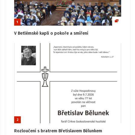
1
V Betlémské kapli o pokoře a smíření
2
Rozloučení s bratrem Břetislavem Bělunkem