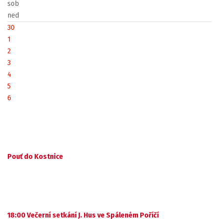
sob
ned
30
1
2
3
4
5
6
Pouť do Kostnice
18:00 Večerní setkání J. Hus ve Spáleném Poříčí