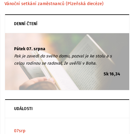
Vánoční setkání zaměstnanců (Plzeňská diecéze)
DENNÍ ČTENÍ
Pátek 07. srpna
Pak je zavedl do svého domu, pozval je ke stolu a s
celou rodinou se radoval, že uvěřili v Boha.
Sk 16,34
UDÁLOSTI
07
srp