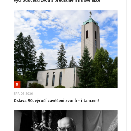
Východočeští zvou s předstihem na své akce
5
SRP, 03 2026
Oslava 90. výročí zavěšení zvonů - i tancem!