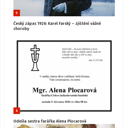
5
Český zápas 1926: Karel Farský – zjištění vážné
choroby
6
Odešla sestra farářka Alena Plocarová