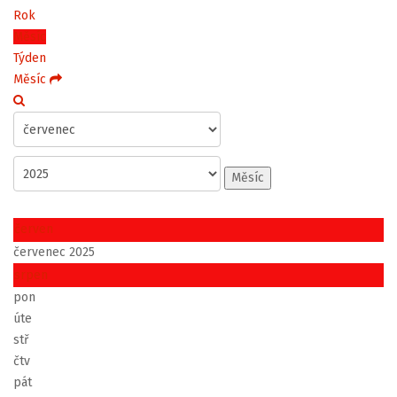
Rok
Měsíc
Týden
Měsíc
Měsíc
červen
červenec 2025
srpen
pon
úte
stř
čtv
pát