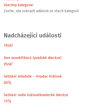
Všechny kategorie
Zvolte, zda zobrazit události ze všech kategorií.
Nadcházející události
19
zář
Den novokřtěnců (pražské diecéze)
25
zář
Setkání mládeže – Hradec Králové
02
říj
Setkání rodin královéhradecké diecéze
17
říj