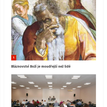
1
Bláznovství Boží je moudřejší než lidé