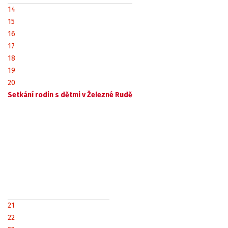
14
15
16
17
18
19
20
Setkání rodin s dětmi v Železné Rudě
21
22