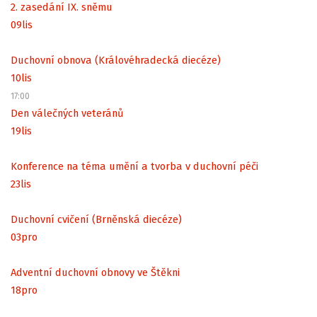
2. zasedání IX. sněmu
09
lis
Duchovní obnova (Královéhradecká diecéze)
10
lis
17:00
Den válečných veteránů
19
lis
Konference na téma umění a tvorba v duchovní péči
23
lis
Duchovní cvičení (Brněnská diecéze)
03
pro
Adventní duchovní obnovy ve Štěkni
18
pro