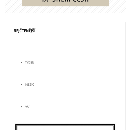
NEJČTENĚJŠÍ
TÝDEN
MĚSÍC
VŠE