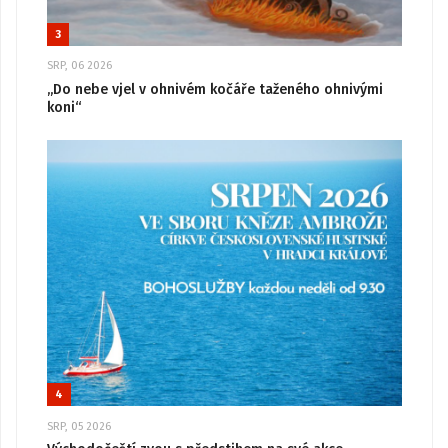
3
SRP, 06 2026
„Do nebe vjel v ohnivém kočáře taženého ohnivými
koni“
4
SRP, 05 2026