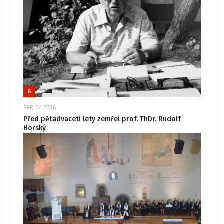
6
SRP, 04 2026
Před pětadvaceti lety zemřel prof. ThDr. Rudolf
Horský