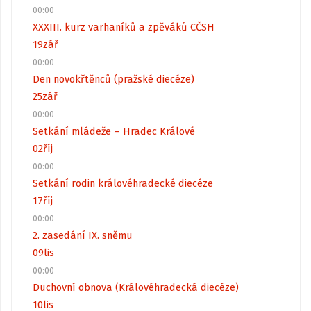
00:00
XXXIII. kurz varhaníků a zpěváků CČSH
19
zář
00:00
Den novokřtěnců (pražské diecéze)
25
zář
00:00
Setkání mládeže – Hradec Králové
02
říj
00:00
Setkání rodin královéhradecké diecéze
17
říj
00:00
2. zasedání IX. sněmu
09
lis
00:00
Duchovní obnova (Královéhradecká diecéze)
10
lis