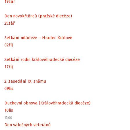
19
zář
Den novokřtěnců (pražské diecéze)
25
zář
Setkání mládeže – Hradec Králové
02
říj
Setkání rodin královéhradecké diecéze
17
říj
2. zasedání IX. sněmu
09
lis
Duchovní obnova (Královéhradecká diecéze)
10
lis
17:00
Den válečných veteránů