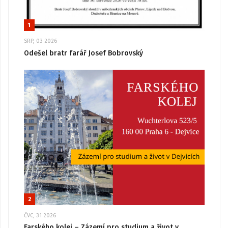
1
SRP, 03 2026
Odešel bratr farář Josef Bobrovský
2
ČVC, 31 2026
Farského kolej – Zázemí pro studium a život v