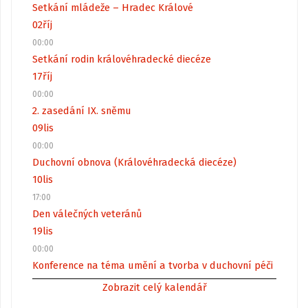
Setkání mládeže – Hradec Králové
02
říj
00:00
Setkání rodin královéhradecké diecéze
17
říj
00:00
2. zasedání IX. sněmu
09
lis
00:00
Duchovní obnova (Královéhradecká diecéze)
10
lis
17:00
Den válečných veteránů
19
lis
00:00
Konference na téma umění a tvorba v duchovní péči
Zobrazit celý kalendář