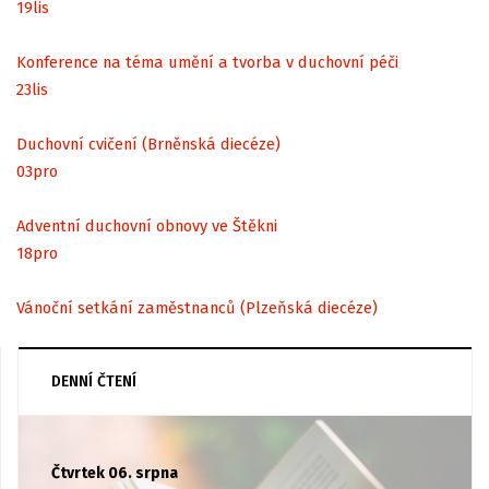
19
lis
Konference na téma umění a tvorba v duchovní péči
23
lis
Duchovní cvičení (Brněnská diecéze)
03
pro
Adventní duchovní obnovy ve Štěkni
18
pro
Vánoční setkání zaměstnanců (Plzeňská diecéze)
DENNÍ ČTENÍ
Čtvrtek 06. srpna