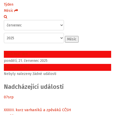
Týden
Měsíc
Měsíc
Předchozí den
pondělí, 21. červenec 2025
Následující den
Nebyly nalezeny žádné události
Nadcházející události
07
srp
XXXIII. kurz varhaníků a zpěváků CČSH