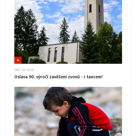
4
SRP, 03 2026
Oslava 90. výročí zavěšení zvonů - i tancem!