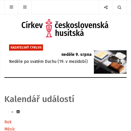
KAZATELSKÝ CYKLUS
neděle 9. srpna
Neděle po svatém Duchu (19. v mezidobí)
Kalendář událostí
Rok
Měsíc