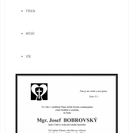
TÝDEN
MĚSÍC
VŠE