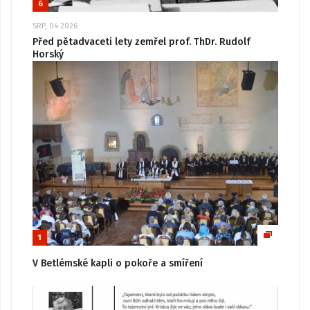
6
SRP, 04 2026
Před pětadvaceti lety zemřel prof. ThDr. Rudolf
Horský
1
V Betlémské kapli o pokoře a smíření