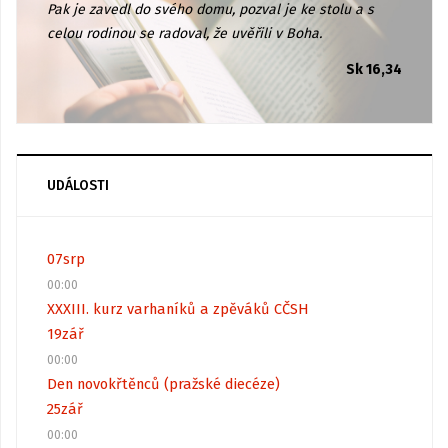
Pak je zavedl do svého domu, pozval je ke stolu a s
celou rodinou se radoval, že uvěřili v Boha.
Sk 16,34
UDÁLOSTI
07
srp
00:00
XXXIII. kurz varhaníků a zpěváků CČSH
19
zář
00:00
Den novokřtěnců (pražské diecéze)
25
zář
00:00