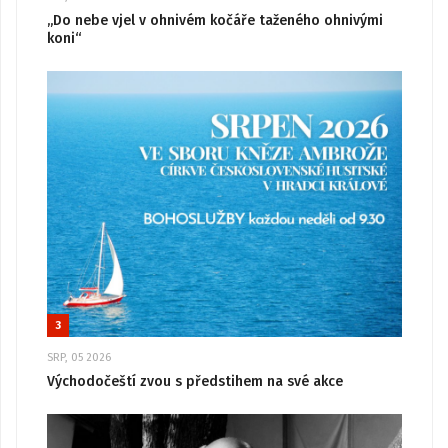
„Do nebe vjel v ohnivém kočáře taženého ohnivými
koni“
3
SRP, 05 2026
Východočeští zvou s předstihem na své akce