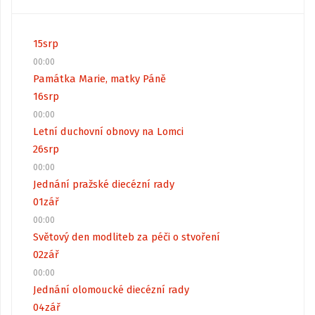
15
srp
00:00
Památka Marie, matky Páně
16
srp
00:00
Letní duchovní obnovy na Lomci
26
srp
00:00
Jednání pražské diecézní rady
01
zář
00:00
Světový den modliteb za péči o stvoření
02
zář
00:00
Jednání olomoucké diecézní rady
04
zář