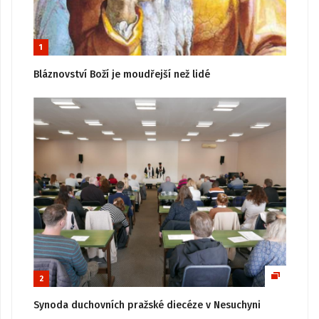
1
Bláznovství Boží je moudřejší než lidé
2
Synoda duchovních pražské diecéze v Nesuchyni