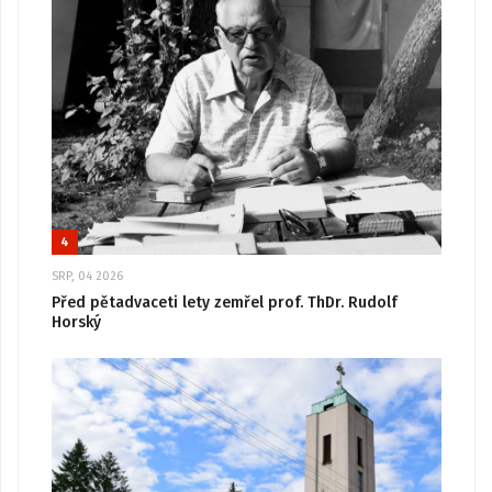
4
SRP, 04 2026
Před pětadvaceti lety zemřel prof. ThDr. Rudolf
Horský