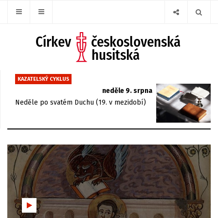
KAZATELSKÝ CYKLUS
neděle 9. srpna
Neděle po svatém Duchu (19. v mezidobí)