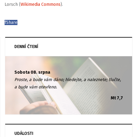
Lorsch (
Wikimedia Commons
).
f
Share
DENNÍ ČTENÍ
Sobota 08. srpna
Proste, a bude vám dáno; hledejte, a naleznete; tlučte,
a bude vám otevřeno.
Mt 7,7
UDÁLOSTI