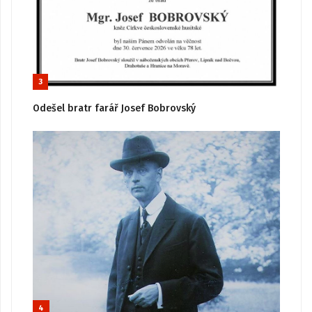
3
Odešel bratr farář Josef Bobrovský
4