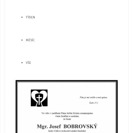
TÝDEN
MĚSÍC
VŠE