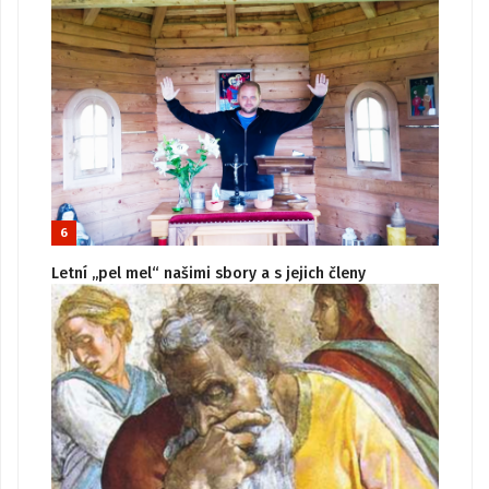
6
Letní „pel mel“ našimi sbory a s jejich členy