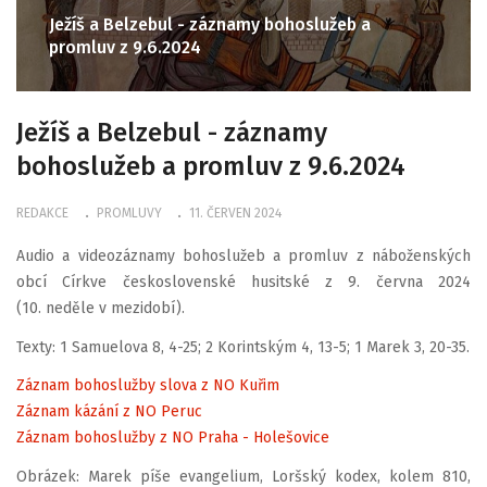
Ježíš a Belzebul - záznamy bohoslužeb a
promluv z 9.6.2024
Ježíš a Belzebul - záznamy
bohoslužeb a promluv z 9.6.2024
REDAKCE
PROMLUVY
11. ČERVEN 2024
Audio a videozáznamy bohoslužeb a promluv z náboženských
obcí Církve československé husitské z 9. června 2024
(10. neděle v mezidobí).
Texty: 1 Samuelova 8, 4-25; 2 Korintským 4, 13-5; 1 Marek 3, 20-35.
Záznam bohoslužby slova z NO Kuřim
Záznam kázání z NO Peruc
Záznam bohoslužby z NO Praha - Holešovice
Obrázek: Marek píše evangelium, Loršský kodex, kolem 810,