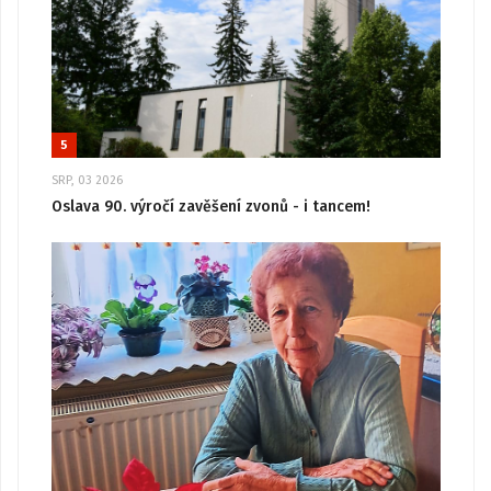
5
SRP, 03 2026
Oslava 90. výročí zavěšení zvonů - i tancem!